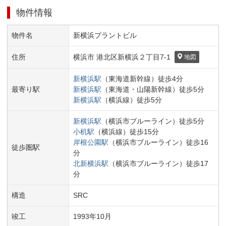
物件情報
物件名
新横浜プラントビル
住所
横浜市 港北区
新横浜２丁目
7-1
地図
新横浜
駅
（
東海道新幹線
）
徒歩
4
分
最寄り駅
新横浜
駅
（
東海道・山陽新幹線
）
徒歩
5
分
新横浜
駅
（
横浜線
）
徒歩
5
分
新横浜
駅
（
横浜市ブルーライン
）
徒歩
5
分
小机
駅
（
横浜線
）
徒歩
15
分
岸根公園
駅
（
横浜市ブルーライン
）
徒歩
16
徒歩圏駅
分
北新横浜
駅
（
横浜市ブルーライン
）
徒歩
17
分
構造
SRC
竣工
1993
年
10
月