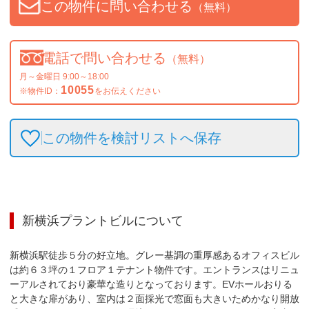
この物件に問い合わせる
（無料）
電話で問い合わせる
（無料）
月～金曜日 9:00～18:00
10055
※物件ID：
をお伝えください
この物件を検討リストへ保存
新横浜プラントビル
について
新横浜駅徒歩５分の好立地。グレー基調の重厚感あるオフィスビル
は約６３坪の１フロア１テナント物件です。エントランスはリニュ
ーアルされており豪華な造りとなっております。EVホールおりる
と大きな扉があり、室内は２面採光で窓面も大きいためかなり開放