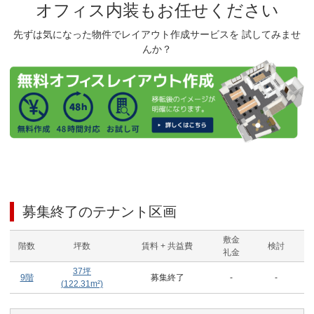
オフィス内装もお任せください
先ずは気になった物件でレイアウト作成サービスを 試してみませ
んか？
募集終了のテナント区画
敷金
階数
坪数
賃料 + 共益費
検討
礼金
37
坪
9階
募集終了
-
-
(
122.31
m²)