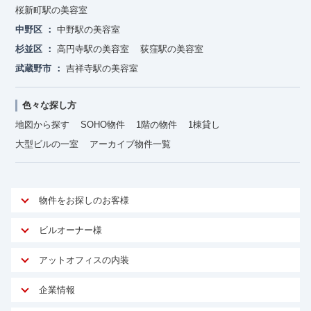
桜新町駅の美容室
中野区
中野駅の美容室
杉並区
高円寺駅の美容室
荻窪駅の美容室
武蔵野市
吉祥寺駅の美容室
色々な探し方
地図から探す
SOHO物件
1階の物件
1棟貸し
大型ビルの一室
アーカイブ物件一覧
物件をお探しのお客様
アットオフィスが選ばれる理由
ビルオーナー様
安心への取り組み
オーナー様向けサービス
アットオフィスの内装
ご契約者様インタビュー
物件掲載依頼
サービス内容
オフィスお役立ちコラム
企業情報
マイソク作成
無料オフィスレイアウト作成
オフィス移転 用語集