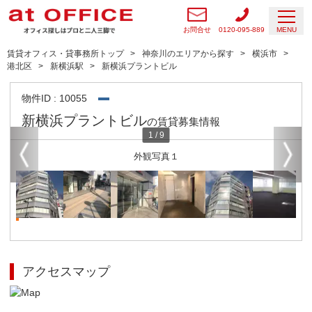
お問合せ
0120-095-889
MENU
賃貸オフィス・貸事務所トップ
神奈川のエリアから探す
横浜市
港北区
新横浜駅
新横浜プラントビル
物件ID : 10055
新横浜プラントビル
の賃貸募集情報
1
/
9
外観写真１
アクセスマップ