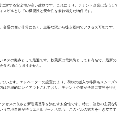
震に対する安全性が高い建物です。これにより、テナント企業は安心し
ィスビルとしての機能性と安全性を兼ね備えた物件です。

。交通の便が非常に良く、主要な駅から徒歩圏内でアクセス可能です。

ジネスの拠点として最適です。秋葉原は電気街としても有名で、最新の
会食の場にも困りません。

っています。エレベーターの設置により、荷物の搬入や移動もスムーズ
内は効率的にレイアウトされており、テナント企業が快適に業務を行え
アクセスの良さと新耐震基準を満たす安全性です。特に、複数の主要な
いう立地自体が持つエネルギーと活気も、このビルの魅力を引き立ててい