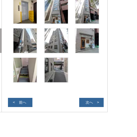
前へ
次へ
外観写真２