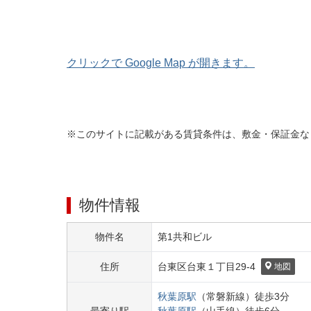
クリックで Google Map が開きます。
※このサイトに記載がある賃貸条件は、敷金・保証金な
物件情報
物件名
第1共和ビル
住所
台東区
台東１丁目
29-4
地図
秋葉原
駅
（
常磐新線
）
徒歩
3
分