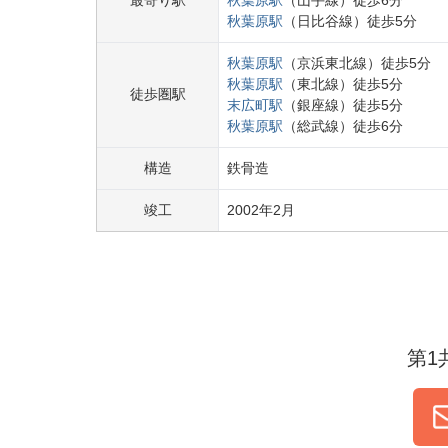
最寄り駅
秋葉原
駅
（
山手線
）
徒歩
6
分
秋葉原
駅
（
日比谷線
）
徒歩
5
分
秋葉原
駅
（
京浜東北線
）
徒歩
5
分
秋葉原
駅
（
東北線
）
徒歩
5
分
徒歩圏駅
末広町
駅
（
銀座線
）
徒歩
5
分
秋葉原
駅
（
総武線
）
徒歩
6
分
構造
鉄骨造
竣工
2002
年
2
月
第1