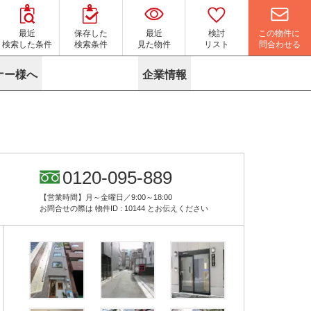
この物件に
最近
保存した
最近
検討
問合わせる
検索した条件
検索条件
見た物件
リスト
ナー様へ
企業情報
マイソク作成サービス
名古屋
り組み
よくある質問
ポリシー
内装に関するお問合せフォーム
ニュース
リーシングマネジメント
探す
エリアから探す
役立ちコラム
サブリース
す
路線から探す
由
転に関するよくある質問
ら探す
こだわりから探す
0120-095-889
参考に探す
賃料相場を参考に探す
賃料保証サービス
【営業時間】月～金曜日／9:00～18:00
す
蛍光灯の廃止に備えてLED化へ
地図から探す
お問合せの際は
物件ID : 10144
とお伝えください
ニックを探す
名古屋のクリニックを探す
ベンチャー・フォーラム