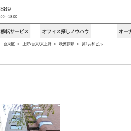
-889
0～18:00
・移転サービス
オフィス探しノウハウ
オー
台東区
上野/台東/東上野
秋葉原駅
第1共和ビル
物件掲載依頼
埼玉
千葉
スが選ばれる理由
空室
安心への取
に
無料オフィスレイアウト作成
スタッフ紹介
内装に関する
プライバシー
お困りの
成約賃料を予測
す
エリアから探す
エリアから
けサービス
オーナー様
ンタビュー
オフィスお
リノベーション
路線から探す
路線から探
空室対策に居抜きをすすめる理
 用語集
オフィス移
探す
こだわりから探す
こだわりか
考に探す
賃料相場を参考に探す
賃料相場を
ビル売却でビジネス拡大
ビル管理
に
東京本社
神奈川支店 横浜営業所
大阪支店 梅田営業所
介
お困りの
地図から探す
原状回復
地図から探
オーナー様
オフィス移転に関するお役立ちコンテンツ
ード
ニックを探す
埼玉のクリニックを探す
千葉のクリ
ビルアド
ベンチャー.jp