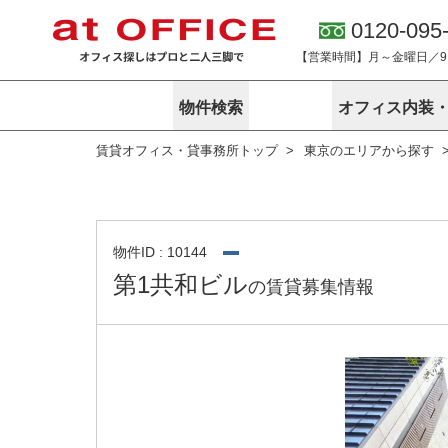
0120-095
【営業時間】月～金曜日／9:0
物件検索
オフィス内装
賃貸オフィス・貸事務所トップ
東京のエリアから探す
東京
神奈川
アットオフィ
サービス内容
会社概要
エリアから探す
エリアから探
オーナー様向
ご契約者様イ
オフィス内装・移転サービス
路線から探す
路線から探す
企業情報
オーナー様へ
オフィス移転
こだわりから探す
こだわりから
オフィス探しノウハウ
物件ID : 10144
賃料相場を参考に探す
賃料相場を参
第1共和ビル
の賃貸募集情報
オフィス紹
地図から探す
地図から探す
無料ダウンロ
居抜き物件特集
神奈川のクリ
アットオフィス関連サイト
居抜きで入居・退去
シェア・レンタルオフィス
アットクリニック
アットレジデンス
バーチャルオフィス
東京のクリニックを探す