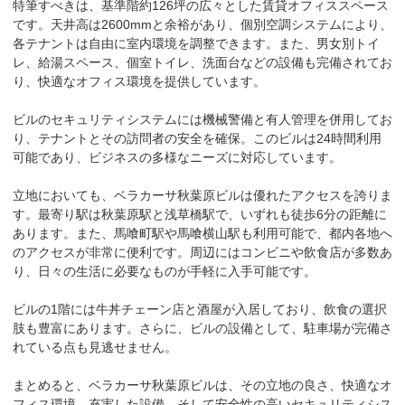
特筆すべきは、基準階約126坪の広々とした賃貸オフィススペース
です。天井高は2600mmと余裕があり、個別空調システムにより、
各テナントは自由に室内環境を調整できます。また、男女別トイ
レ、給湯スペース、個室トイレ、洗面台などの設備も完備されてお
り、快適なオフィス環境を提供しています。

ビルのセキュリティシステムには機械警備と有人管理を併用してお
り、テナントとその訪問者の安全を確保。このビルは24時間利用
可能であり、ビジネスの多様なニーズに対応しています。

立地においても、ベラカーサ秋葉原ビルは優れたアクセスを誇りま
す。最寄り駅は秋葉原駅と浅草橋駅で、いずれも徒歩6分の距離に
あります。また、馬喰町駅や馬喰横山駅も利用可能で、都内各地へ
のアクセスが非常に便利です。周辺にはコンビニや飲食店が多数あ
り、日々の生活に必要なものが手軽に入手可能です。

ビルの1階には牛丼チェーン店と酒屋が入居しており、飲食の選択
肢も豊富にあります。さらに、ビルの設備として、駐車場が完備さ
れている点も見逃せません。

まとめると、ベラカーサ秋葉原ビルは、その立地の良さ、快適なオ
フィス環境、充実した設備、そして安全性の高いセキュリティシス