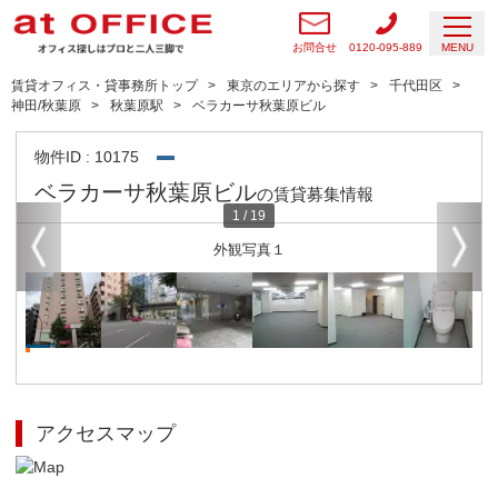
お問合せ
0120-095-889
MENU
賃貸オフィス・貸事務所トップ
東京のエリアから探す
千代田区
神田/秋葉原
秋葉原駅
ベラカーサ秋葉原ビル
物件ID : 10175
ベラカーサ秋葉原ビル
の賃貸募集情報
1
/
19
外観写真１
アクセスマップ