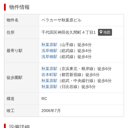
物件情報
物件名
ベラカーサ秋葉原ビル
住所
千代田区
神田佐久間町４丁目
1
地図
秋葉原
駅
（
山手線
）
徒歩
6
分
最寄り駅
浅草橋
駅
（
総武線
）
徒歩
4
分
浅草橋
駅
（
総武線
）
徒歩
4
分
秋葉原
駅
（
京浜東北・根岸線
）
徒歩
6
分
岩本町
駅
（
都営新宿線
）
徒歩
5
分
徒歩圏駅
秋葉原
駅
（
総武・中央緩行線
）
徒歩
6
分
秋葉原
駅
（
日比谷線
）
徒歩
5
分
構造
RC
竣工
2006
年
7
月
設備詳細