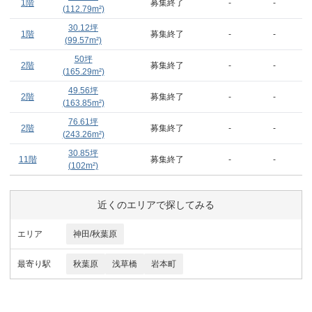
1階
募集終了
-
-
(
112.79
m²)
30.12
坪
1階
募集終了
-
-
(
99.57
m²)
50
坪
2階
募集終了
-
-
(
165.29
m²)
49.56
坪
2階
募集終了
-
-
(
163.85
m²)
76.61
坪
2階
募集終了
-
-
(
243.26
m²)
30.85
坪
11階
募集終了
-
-
(
102
m²)
近くのエリアで探してみる
エリア
神田/秋葉原
最寄り駅
秋葉原
浅草橋
岩本町