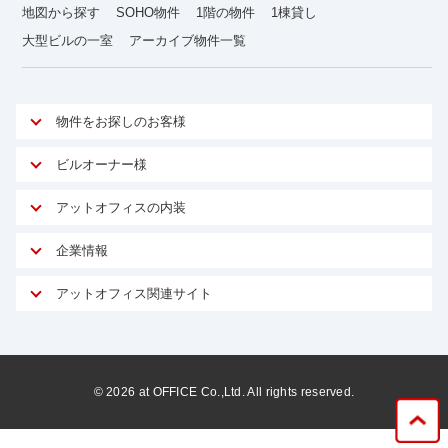
地図から探す
SOHO物件
1階の物件
1棟貸し
大型ビルの一室
アーカイブ物件一覧
物件をお探しのお客様
アットオフィスが選ばれる理由
ビルオーナー様
安心への取り組み
オーナー様向けサービス
アットオフィスの内装
ご契約者様インタビュー
物件掲載依頼
サービス内容
オフィスお役立ちコラム
企業情報
マイソク作成
無料オフィスレイアウト作成
オフィス移転 用語集
会社概要
物件情報から成約賃料を予測
アットオフィス関連サイト
内装に関するよくある質問
オフィス移転スケジュール
スタッフ紹介
リーシングマネジメント
アットクリニック
内装に関するお問い合わせフォーム
オフィス移転に関するよくある質問
プライバシーポリシー
リノベーション
アットレジデンス
オフィス移転ガイド無料ダウンロード
サイトマップ
サブリース
ビルアド
©
2026
at OFFICE Co.,Ltd. All rights reserved.
居抜きで入居・退去
ニュース
空室対策に居抜きをすすめる理由
ベンチャー.jp
WEBフォームからお問い合わせ
ビルを売却してビジネス拡大