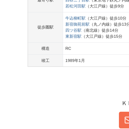
最寄り駅
四谷三丁目
駅
（
東京地下鉄丸ノ内
若松河田
駅
（
大江戸線
）
徒歩
9
分
牛込柳町
駅
（
大江戸線
）
徒歩
10
分
新宿御苑前
駅
（
丸ノ内線
）
徒歩
13
徒歩圏駅
四ツ谷
駅
（
南北線
）
徒歩
14
分
東新宿
駅
（
大江戸線
）
徒歩
15
分
構造
RC
竣工
1989
年
1
月
Ｋ