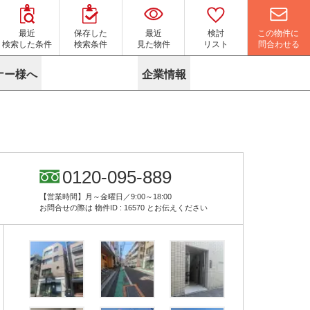
この物件に
最近
保存した
最近
検討
問合わせる
検索した条件
検索条件
見た物件
リスト
ナー様へ
企業情報
マイソク作成サービス
名古屋
り組み
よくある質問
ポリシー
内装に関するお問合せフォーム
ニュース
リーシングマネジメント
探す
エリアから探す
役立ちコラム
サブリース
す
路線から探す
由
転に関するよくある質問
ら探す
こだわりから探す
0120-095-889
参考に探す
賃料相場を参考に探す
賃料保証サービス
【営業時間】月～金曜日／9:00～18:00
す
蛍光灯の廃止に備えてLED化へ
地図から探す
お問合せの際は
物件ID : 16570
とお伝えください
ニックを探す
名古屋のクリニックを探す
ベンチャー・フォーラム