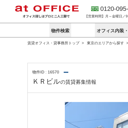
0120-095
【営業時間】月～金曜日／9:0
物件検索
オフィス内装
賃貸オフィス・貸事務所トップ
東京のエリアから探す
東京
神奈川
アットオフィ
サービス内容
会社概要
エリアから探す
エリアから探
オーナー様向
ご契約者様イ
オフィス内装・移転サービス
路線から探す
路線から探す
企業情報
オーナー様へ
オフィス移転
こだわりから探す
こだわりから
オフィス探しノウハウ
物件ID : 16570
賃料相場を参考に探す
賃料相場を参
ＫＲビル
の賃貸募集情報
オフィス紹
地図から探す
地図から探す
無料ダウンロ
居抜き物件特集
神奈川のクリ
アットオフィス関連サイト
居抜きで入居・退去
シェア・レンタルオフィス
アットクリニック
アットレジデンス
バーチャルオフィス
東京のクリニックを探す