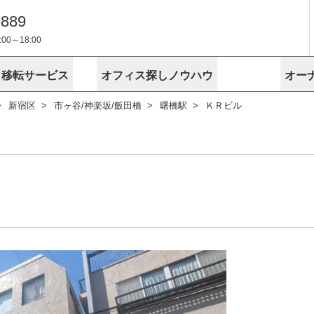
-889
0～18:00
・移転サービス
オフィス探しノウハウ
オー
新宿区
市ヶ谷/神楽坂/飯田橋
曙橋駅
ＫＲビル
物件掲載依頼
埼玉
千葉
スが選ばれる理由
空室
安心への取
に
無料オフィスレイアウト作成
スタッフ紹介
内装に関する
プライバシー
お困りの
成約賃料を予測
す
エリアから探す
エリアから
けサービス
オーナー様
ンタビュー
オフィスお
リノベーション
路線から探す
路線から探
空室対策に居抜きをすすめる理
 用語集
オフィス移
探す
こだわりから探す
こだわりか
考に探す
賃料相場を参考に探す
賃料相場を
ビル売却でビジネス拡大
ビル管理
に
東京本社
神奈川支店 横浜営業所
大阪支店 梅田営業所
介
お困りの
地図から探す
原状回復
地図から探
オーナー様
オフィス移転に関するお役立ちコンテンツ
ード
ニックを探す
埼玉のクリニックを探す
千葉のクリ
ビルアド
ベンチャー.jp