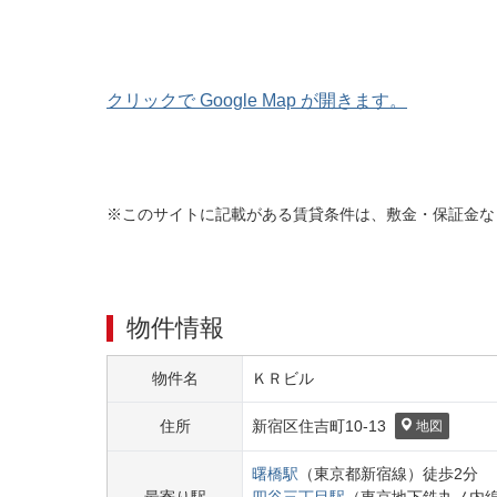
クリックで Google Map が開きます。
※このサイトに記載がある賃貸条件は、敷金・保証金な
物件情報
物件名
ＫＲビル
住所
新宿区
住吉町
10-13
地図
曙橋
駅
（
東京都新宿線
）
徒歩
2
分