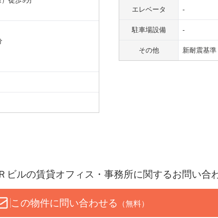
線
）
徒歩
9
分
エレベータ
-
駐車場設備
-
分
その他
新耐震基準 
Ｒビル
の賃貸オフィス・事務所に関するお問い合
この物件に問い合わせる
（無料）