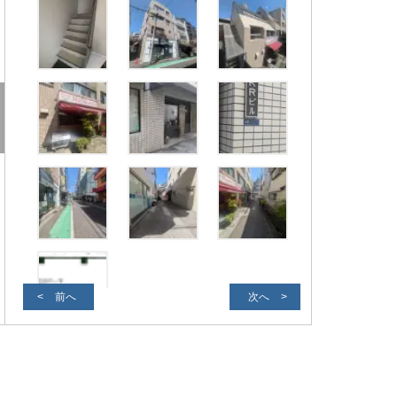
前へ
次へ
外観写真２