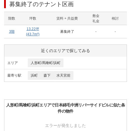
募集終了のテナント区画
敷金
階数
坪数
賃料 + 共益費
検討
礼金
13.22
坪
3階
募集終了
-
-
(
43.7
m²)
近くのエリアで探してみる
エリア
人形町/馬喰町/浜町
最寄り駅
浜町
森下
水天宮前
人形町/馬喰町/浜町
エリアで
日本綿毛中洲リバーサイドビル
に似た条
件の物件
エラーが発生しました