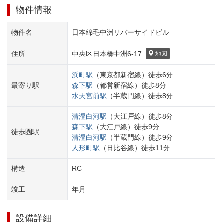
物件情報
物件名
日本綿毛中洲リバーサイドビル
住所
中央区
日本橋中洲
6-17
地図
浜町
駅
（
東京都新宿線
）
徒歩
6
分
最寄り駅
森下
駅
（
都営新宿線
）
徒歩
8
分
水天宮前
駅
（
半蔵門線
）
徒歩
8
分
清澄白河
駅
（
大江戸線
）
徒歩
8
分
森下
駅
（
大江戸線
）
徒歩
9
分
徒歩圏駅
清澄白河
駅
（
半蔵門線
）
徒歩
9
分
人形町
駅
（
日比谷線
）
徒歩
11
分
構造
RC
竣工
年
月
設備詳細