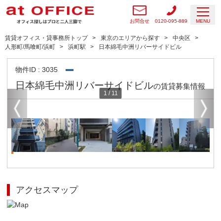
お問合せ
0120-095-889
MENU
賃貸オフィス・貸事務所トップ
東京のエリアから探す
中央区
人形町/馬喰町/浜町
浜町駅
日本綿毛中洲リバーサイドビル
物件ID : 3035
日本綿毛中洲リバーサイドビル
の賃貸募集情報
1
/
11
アクセスマップ