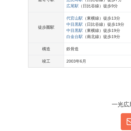
広尾
駅
（
日比谷線
）
徒歩
9
分
代官山
駅
（
東横線
）
徒歩
13
分
中目黒
駅
（
日比谷線
）
徒歩
19
分
徒歩圏駅
中目黒
駅
（
東横線
）
徒歩
19
分
白金台
駅
（
南北線
）
徒歩
19
分
構造
鉄骨造
竣工
2003
年
6
月
一光広