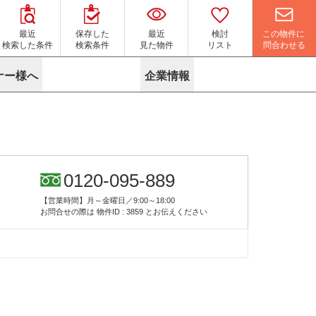
この物件に
最近
保存した
最近
検討
問合わせる
検索した条件
検索条件
見た物件
リスト
ナー様へ
企業情報
マイソク作成サービス
名古屋
り組み
よくある質問
ポリシー
内装に関するお問合せフォーム
ニュース
リーシングマネジメント
探す
エリアから探す
役立ちコラム
サブリース
す
路線から探す
由
転に関するよくある質問
ら探す
こだわりから探す
0120-095-889
参考に探す
賃料相場を参考に探す
賃料保証サービス
【営業時間】月～金曜日／9:00～18:00
す
蛍光灯の廃止に備えてLED化へ
地図から探す
お問合せの際は
物件ID : 3859
とお伝えください
ニックを探す
名古屋のクリニックを探す
ベンチャー・フォーラム