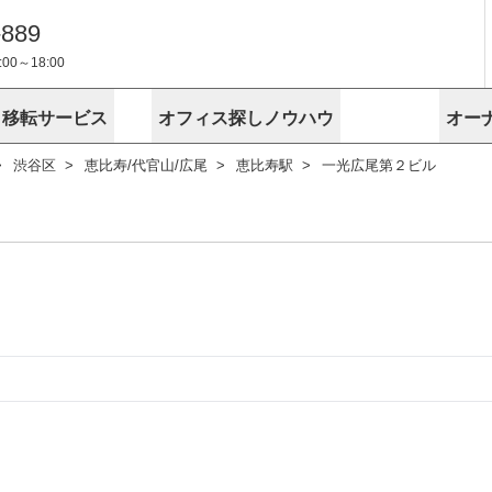
-889
0～18:00
・移転サービス
オフィス探しノウハウ
オー
渋谷区
恵比寿/代官山/広尾
恵比寿駅
一光広尾第２ビル
物件掲載依頼
埼玉
千葉
スが選ばれる理由
空室
安心への取
に
無料オフィスレイアウト作成
スタッフ紹介
内装に関する
プライバシー
お困りの
成約賃料を予測
す
エリアから探す
エリアから
けサービス
オーナー様
ンタビュー
オフィスお
リノベーション
路線から探す
路線から探
空室対策に居抜きをすすめる理
 用語集
オフィス移
探す
こだわりから探す
こだわりか
考に探す
賃料相場を参考に探す
賃料相場を
ビル売却でビジネス拡大
ビル管理
に
東京本社
神奈川支店 横浜営業所
大阪支店 梅田営業所
介
お困りの
地図から探す
原状回復
地図から探
オーナー様
オフィス移転に関するお役立ちコンテンツ
ード
ニックを探す
埼玉のクリニックを探す
千葉のクリ
ビルアド
ベンチャー.jp