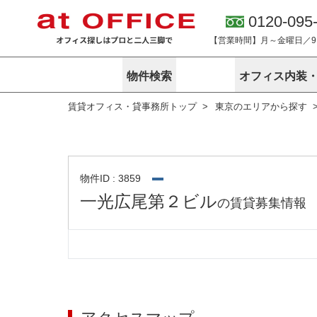
0120-095
【営業時間】月～金曜日／9:0
物件検索
オフィス内装
賃貸オフィス・貸事務所トップ
東京のエリアから探す
東京
神奈川
アットオフィ
サービス内容
会社概要
エリアから探す
エリアから探
オーナー様向
ご契約者様イ
オフィス内装・移転サービス
路線から探す
路線から探す
企業情報
オーナー様へ
オフィス移転
こだわりから探す
こだわりから
オフィス探しノウハウ
物件ID : 3859
賃料相場を参考に探す
賃料相場を参
一光広尾第２ビル
の賃貸募集情報
オフィス紹
地図から探す
地図から探す
無料ダウンロ
居抜き物件特集
神奈川のクリ
アットオフィス関連サイト
居抜きで入居・退去
シェア・レンタルオフィス
アットクリニック
アットレジデンス
バーチャルオフィス
東京のクリニックを探す