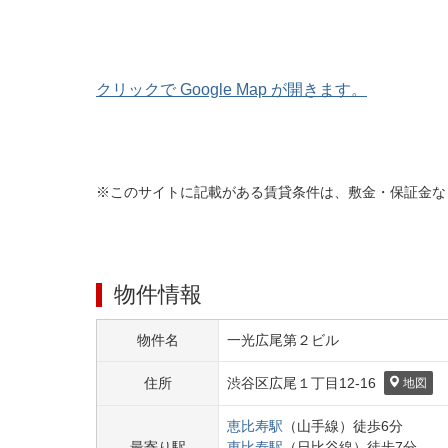
クリックで Google Map が開きます。
※このサイトに記載がある賃貸条件は、敷金・保証金な
物件情報
物件名
一光広尾第２ビル
住所
渋谷区
広尾１丁目
12-16
地図
恵比寿
駅
（
山手線
）
徒歩
6
分
最寄り駅
恵比寿
駅
（
日比谷線
）
徒歩
7
分