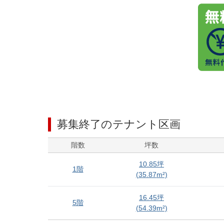
募集終了のテナント区画
階数
坪数
10.85
坪
1階
(
35.87
m²)
16.45
坪
5階
(
54.39
m²)