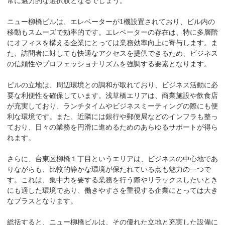
常に魅力的な選択肢となるでしょう。

ニュー柳橋ビルは、エレベーターが1機設置されており、ビル内の
移動もスムーズで効率的です。エレベーターの存在は、特に多層階
にオフィスを構える企業にとっては業務効率向上に寄与します。ま
た、訪問者に対しても快適なアクセスを提供できるため、ビジネス
の信頼性やプロフェッショナリズムを強調する要素となります。

ビルの立地は、周辺環境との調和が取れており、ビジネス活動に必
要な利便性を確保しています。浅草橋エリアは、商業施設や飲食店
が充実しており、ランチタイムやビジネスミーティングの際にも便
利な環境です。また、近隣には銀行や郵便局などのインフラも整っ
ており、日々の業務を円滑に進めるためのあらゆるサポートが得ら
れます。

さらに、台東区柳橋１丁目というエリアは、ビジネスの中心地であ
りながらも、比較的静かな環境が保たれている点も魅力の一つで
す。これは、集中力を要する業務を行う際やリラックスしたいとき
にも適した環境であり、働きやすさを重視する企業にとっては大き
なプラスとなります。

総括すると、ニュー柳橋ビルは、その優れた立地と充実した設備に