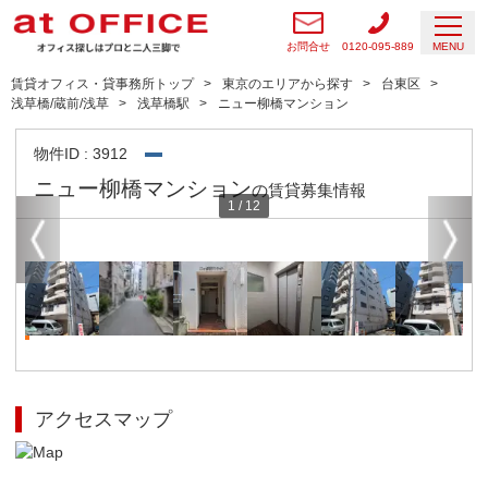
お問合せ
0120-095-889
MENU
賃貸オフィス・貸事務所トップ
東京のエリアから探す
台東区
浅草橋/蔵前/浅草
浅草橋駅
ニュー柳橋マンション
物件ID : 3912
ニュー柳橋マンション
の賃貸募集情報
1
/
12
アクセスマップ