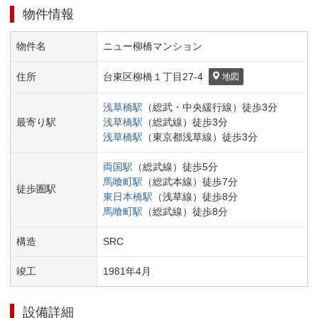
物件情報
物件名
ニュー柳橋マンション
住所
台東区
柳橋１丁目
27-4
地図
浅草橋
駅
（
総武・中央緩行線
）
徒歩
3
分
最寄り駅
浅草橋
駅
（
総武線
）
徒歩
3
分
浅草橋
駅
（
東京都浅草線
）
徒歩
3
分
両国
駅
（
総武線
）
徒歩
5
分
馬喰町
駅
（
総武本線
）
徒歩
7
分
徒歩圏駅
東日本橋
駅
（
浅草線
）
徒歩
8
分
馬喰町
駅
（
総武線
）
徒歩
8
分
構造
SRC
竣工
1981
年
4
月
設備詳細