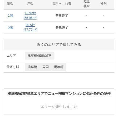
敷金
階数
坪数
賃料 + 共益費
検討
礼金
16.92
坪
1階
募集終了
-
-
(
55.96
m²)
20.5
坪
5階
募集終了
-
-
(
67.77
m²)
近くのエリアで探してみる
エリア
浅草橋/蔵前/浅草
最寄り駅
浅草橋
両国
馬喰町
浅草橋/蔵前/浅草
エリアで
ニュー柳橋マンション
に似た条件の物件
エラーが発生しました