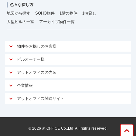
色々な探し方
地図から探す
SOHO物件
1階の物件
1棟貸し
大型ビルの一室
アーカイブ物件一覧
物件をお探しのお客様
アットオフィスが選ばれる理由
ビルオーナー様
安心への取り組み
オーナー様向けサービス
アットオフィスの内装
ご契約者様インタビュー
物件掲載依頼
サービス内容
オフィスお役立ちコラム
企業情報
マイソク作成
無料オフィスレイアウト作成
オフィス移転 用語集
会社概要
物件情報から成約賃料を予測
アットオフィス関連サイト
内装に関するよくある質問
オフィス移転スケジュール
スタッフ紹介
リーシングマネジメント
アットクリニック
内装に関するお問い合わせフォーム
オフィス移転に関するよくある質問
プライバシーポリシー
リノベーション
アットレジデンス
オフィス移転ガイド無料ダウンロード
サイトマップ
サブリース
ビルアド
©
2026
at OFFICE Co.,Ltd. All rights reserved.
居抜きで入居・退去
ニュース
空室対策に居抜きをすすめる理由