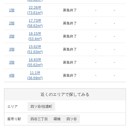
22.26
坪
1階
募集終了
-
-
(
73.61
m²)
17.73
坪
2階
募集終了
-
-
(
58.62
m²)
16.15
坪
3階
募集終了
-
-
(
53.4
m²)
15.62
坪
3階
募集終了
-
-
(
51.63
m²)
16.83
坪
3階
募集終了
-
-
(
55.62
m²)
11.1
坪
4階
募集終了
-
-
(
36.69
m²)
近くのエリアで探してみる
エリア
四ツ谷/信濃町
最寄り駅
四谷三丁目
曙橋
四ツ谷