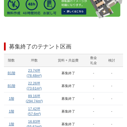
募集終了のテナント区画
敷金
階数
坪数
賃料 + 共益費
検討
礼金
23.74
坪
B1階
募集終了
-
-
(
78.48
m²)
22.26
坪
B1階
募集終了
-
-
(
73.61
m²)
89.16
坪
1階
募集終了
-
-
(
294.74
m²)
17.42
坪
1階
募集終了
-
-
(
57.6
m²)
16.83
坪
1階
募集終了
-
-
(
55.62
m²)