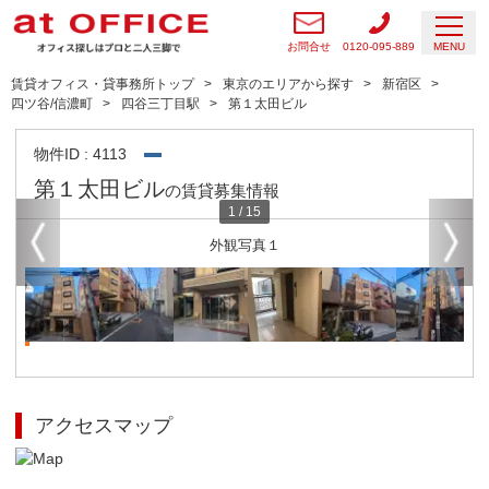
お問合せ
0120-095-889
MENU
賃貸オフィス・貸事務所トップ
東京のエリアから探す
新宿区
四ツ谷/信濃町
四谷三丁目駅
第１太田ビル
物件ID : 4113
第１太田ビル
の賃貸募集情報
1
/
15
外観写真１
アクセスマップ