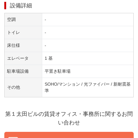
設備詳細
空調
-
トイレ
-
床仕様
-
エレベータ
1 基
駐車場設備
平置き駐車場
SOHO/マンション / 光ファイバー / 新耐震基
その他
準
第１太田ビル
の賃貸オフィス・事務所に関するお問
い合わせ