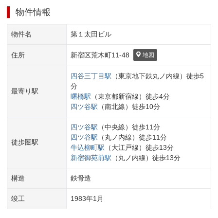
物件情報
物件名
第１太田ビル
住所
新宿区
荒木町
11-48
地図
四谷三丁目
駅
（
東京地下鉄丸ノ内線
）
徒歩
5
分
最寄り駅
曙橋
駅
（
東京都新宿線
）
徒歩
4
分
四ツ谷
駅
（
南北線
）
徒歩
10
分
四ツ谷
駅
（
中央線
）
徒歩
11
分
四ツ谷
駅
（
丸ノ内線
）
徒歩
11
分
徒歩圏駅
牛込柳町
駅
（
大江戸線
）
徒歩
13
分
新宿御苑前
駅
（
丸ノ内線
）
徒歩
13
分
構造
鉄骨造
竣工
1983
年
1
月