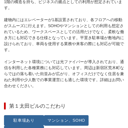
1階の構造を持ち、ビジネスの拠点としての利用が想定されていま
す。

建物内にはエレベーターが1基設置されており、各フロアへの移動
がスムーズに行えます。SOHOやマンションとしての利用も想定さ
れているため、ワークスペースとしての活用だけでなく、柔軟な働
き方にも対応できる仕様となっています。平置き駐車場が敷地内に
設けられており、車両を使用する業務や来客の際にも対応が可能で
す。

インターネット環境については光ファイバーが導入されており、通
信を利用した各種業務にも対応しています。周辺は新宿区荒木町な
らではの落ち着いた街並みが広がり、オフィスだけでなく住居を兼
ねた利用や少人数での事業運営にも適した環境です。詳細はお問い
合わせください。
第１太田ビル
のこだわり
駐車場あり
マンション、SOHO