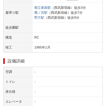
都立家政
駅
（
西武新宿線
）
徒歩
3
分
最寄り駅
鷺ノ宮
駅
（
西武新宿線
）
徒歩
7
分
野方
駅
（
西武新宿線
）
徒歩
9
分
徒歩圏駅
構造
RC
竣工
1985
年
1
月
設備詳細
空調
-
トイレ
-
床仕様
-
エレベータ
-