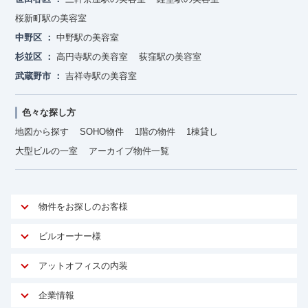
桜新町駅の美容室
中野区
中野駅の美容室
杉並区
高円寺駅の美容室
荻窪駅の美容室
武蔵野市
吉祥寺駅の美容室
色々な探し方
地図から探す
SOHO物件
1階の物件
1棟貸し
大型ビルの一室
アーカイブ物件一覧
物件をお探しのお客様
アットオフィスが選ばれる理由
ビルオーナー様
安心への取り組み
オーナー様向けサービス
アットオフィスの内装
ご契約者様インタビュー
物件掲載依頼
サービス内容
オフィスお役立ちコラム
企業情報
マイソク作成