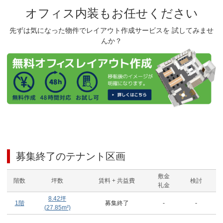
オフィス内装もお任せください
先ずは気になった物件でレイアウト作成サービスを 試してみませ
んか？
募集終了のテナント区画
敷金
階数
坪数
賃料 + 共益費
検討
礼金
8.42
坪
1階
募集終了
-
-
(
27.85
m²)