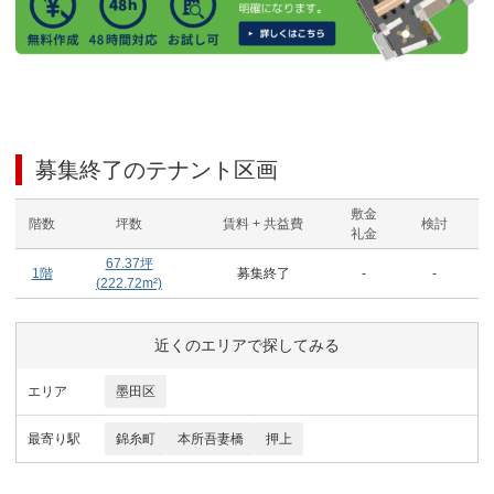
募集終了のテナント区画
敷金
階数
坪数
賃料 + 共益費
検討
礼金
67.37
坪
1階
募集終了
-
-
(
222.72
m²)
近くのエリアで探してみる
エリア
墨田区
最寄り駅
錦糸町
本所吾妻橋
押上