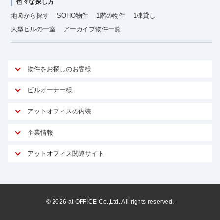
色々な探し方
地図から探す
SOHO物件
1階の物件
1棟貸し
大型ビルの一室
アーカイブ物件一覧
物件をお探しのお客様
アットオフィスが選ばれる理由
ビルオーナー様
安心への取り組み
オーナー様向けサービス
アットオフィスの内装
ご契約者様インタビュー
物件掲載依頼
サービス内容
オフィスお役立ちコラム
企業情報
マイソク作成
無料オフィスレイアウト作成
オフィス移転 用語集
会社概要
物件情報から成約賃料を予測
アットオフィス関連サイト
内装に関するよくある質問
オフィス移転スケジュール
スタッフ紹介
リーシングマネジメント
アットクリニック
内装に関するお問い合わせフォーム
オフィス移転に関するよくある質問
プライバシーポリシー
リノベーション
アットレジデンス
オフィス移転ガイド無料ダウンロード
サイトマップ
サブリース
ビルアド
©
2026
at OFFICE Co.,Ltd. All rights reserved.
居抜きで入居・退去
ニュース
空室対策に居抜きをすすめる理由
ベンチャー.jp