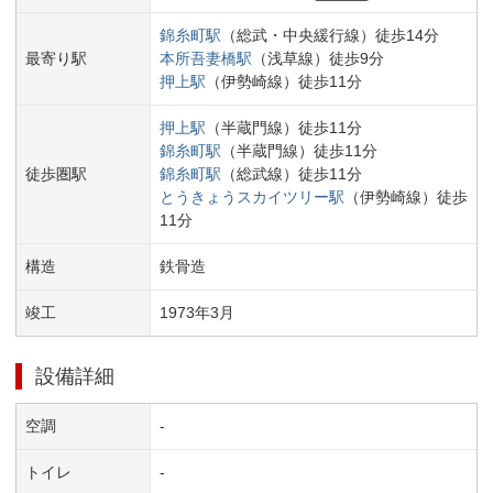
錦糸町
駅
（
総武・中央緩行線
）
徒歩
14
分
最寄り駅
本所吾妻橋
駅
（
浅草線
）
徒歩
9
分
押上
駅
（
伊勢崎線
）
徒歩
11
分
押上
駅
（
半蔵門線
）
徒歩
11
分
錦糸町
駅
（
半蔵門線
）
徒歩
11
分
徒歩圏駅
錦糸町
駅
（
総武線
）
徒歩
11
分
とうきょうスカイツリー
駅
（
伊勢崎線
）
徒歩
11
分
構造
鉄骨造
竣工
1973
年
3
月
設備詳細
空調
-
トイレ
-