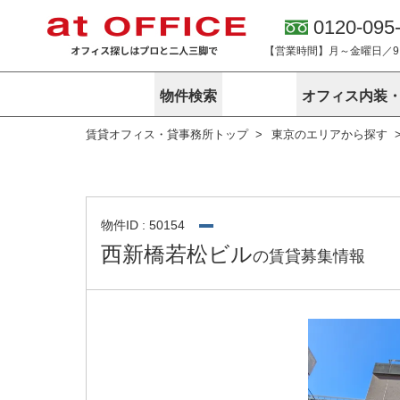
0120-095
【営業時間】月～金曜日／9:0
物件検索
オフィス内装
賃貸オフィス・貸事務所トップ
東京のエリアから探す
東京
神奈川
アットオフィ
サービス内容
会社概要
エリアから探す
エリアから探
オーナー様向
ご契約者様イ
オフィス内装・移転サービス
路線から探す
路線から探す
企業情報
オーナー様へ
オフィス移転
こだわりから探す
こだわりから
オフィス探しノウハウ
物件ID : 50154
賃料相場を参考に探す
賃料相場を参
西新橋若松ビル
の賃貸募集情報
オフィス紹
地図から探す
地図から探す
無料ダウンロ
居抜き物件特集
神奈川のクリ
アットオフィス関連サイト
居抜きで入居・退去
シェア・レンタルオフィス
アットクリニック
アットレジデンス
バーチャルオフィス
東京のクリニックを探す