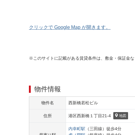
クリックで Google Map が開きます。
※このサイトに記載がある賃貸条件は、敷金・保証金な
物件情報
物件名
西新橋若松ビル
住所
港区
西新橋１丁目
21-4
地図
内幸町
駅
（
三田線
）
徒歩
4
分