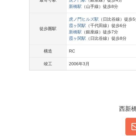
最寄り駅
虎ノ門
駅
（
銀座線
）
徒歩
4
分
新橋
駅
（
山手線
）
徒歩
8
分
虎ノ門ヒルズ
駅
（
日比谷線
）
徒歩
5
霞ヶ関
駅
（
千代田線
）
徒歩
6
分
徒歩圏駅
新橋
駅
（
銀座線
）
徒歩
7
分
霞ヶ関
駅
（
日比谷線
）
徒歩
8
分
構造
RC
竣工
2006
年
3
月
西新