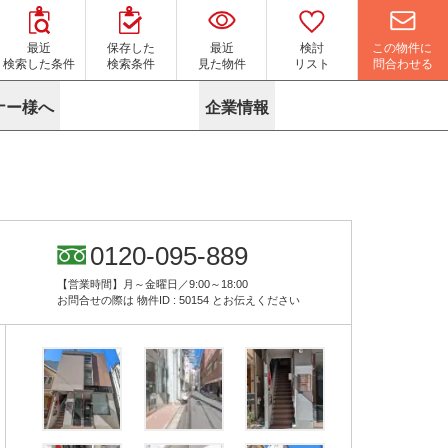
この物件に
最近
保存した
最近
検討
問合わせる
検索した条件
検索条件
見た物件
リスト
ナー様へ
企業情報
マイソク作成サービス
名古屋
り組み
よくある質問
ポリシー
内装に関するお問合せフォーム
ニュース
リーシングマネジメント
探す
エリアから探す
役立ちコラム
サブリース
す
路線から探す
由
転に関するよくある質問
ら探す
こだわりから探す
0120-095-889
参考に探す
賃料相場を参考に探す
賃料保証サービス
【営業時間】月～金曜日／9:00～18:00
す
蛍光灯の廃止に備えてLED化へ
地図から探す
お問合せの際は
物件ID : 50154
とお伝えください
ニックを探す
名古屋のクリニックを探す
ベンチャー・フォーラム