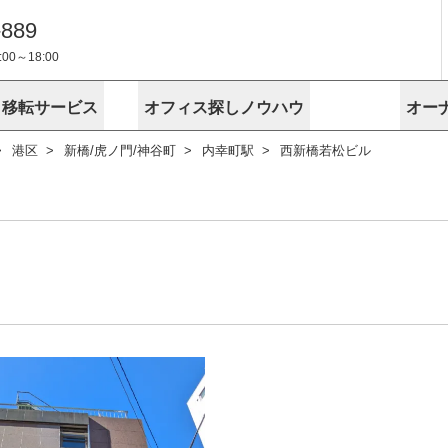
-889
0～18:00
・移転サービス
オフィス探しノウハウ
オー
港区
新橋/虎ノ門/神谷町
内幸町駅
西新橋若松ビル
物件掲載依頼
埼玉
千葉
スが選ばれる理由
空室
安心への取
に
無料オフィスレイアウト作成
スタッフ紹介
内装に関する
プライバシー
お困りの
成約賃料を予測
す
エリアから探す
エリアから
けサービス
オーナー様
ンタビュー
オフィスお
リノベーション
路線から探す
路線から探
空室対策に居抜きをすすめる理
 用語集
オフィス移
探す
こだわりから探す
こだわりか
考に探す
賃料相場を参考に探す
賃料相場を
ビル売却でビジネス拡大
ビル管理
に
東京本社
神奈川支店 横浜営業所
大阪支店 梅田営業所
介
お困りの
地図から探す
原状回復
地図から探
オーナー様
オフィス移転に関するお役立ちコンテンツ
ード
ニックを探す
埼玉のクリニックを探す
千葉のクリ
ビルアド
ベンチャー.jp