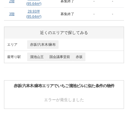
2階
募集終了
-
-
(
95.64
m²)
28.93
坪
3階
募集終了
-
-
(
95.64
m²)
近くのエリアで探してみる
エリア
赤坂/六本木/麻布
最寄り駅
溜池山王
国会議事堂前
赤坂
赤坂/六本木/麻布
エリアで
いちご溜池ビル
に似た条件の物件
エラーが発生しました