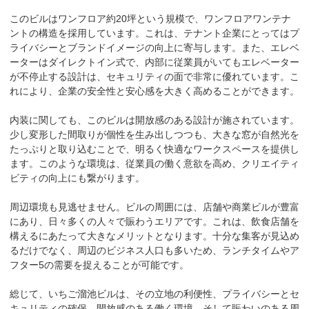
このビルはワンフロア約20坪という規模で、ワンフロアワンテナ
ントの構造を採用しています。これは、テナント企業にとってはプ
ライバシーとブランドイメージの向上に寄与します。また、エレベ
ーターはダイレクトイン式で、内部に従業員がいてもエレベーター
が不停止する設計は、セキュリティの面で非常に優れています。こ
れにより、企業の安全性と安心感を大きく高めることができます。

内装に関しても、このビルは開放感のある設計が施されています。
少し変形した間取りが個性を生み出しつつも、大きな窓が自然光を
たっぷりと取り込むことで、明るく快適なワークスペースを提供し
ます。このような環境は、従業員の働く意欲を高め、クリエイティ
ビティの向上にも繋がります。

周辺環境も見逃せません。ビルの周囲には、店舗や商業ビルが豊富
にあり、日々多くの人々で賑わうエリアです。これは、飲食店舗を
構えるにあたって大きなメリットとなります。十分な集客が見込め
るだけでなく、周辺のビジネス人口も多いため、ランチタイムやア
フター5の需要を捉えることが可能です。

総じて、いちご溜池ビルは、その立地の利便性、プライバシーとセ
キュリティの確保、開放感のある働く環境、そして賑わいのある周