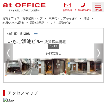
お問合せ
0120-095-889
MENU
賃貸オフィス・貸事務所トップ
東京のエリアから探す
港区
赤坂/六本木/麻布
溜池山王駅
いちご溜池ビル
物件ID : 51398
いちご溜池ビル
の賃貸募集情報
1
/
13
外観写真１
アクセスマップ