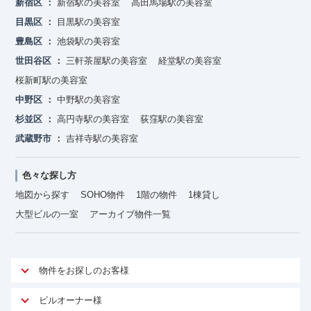
新宿区
新宿駅の美容室
高田馬場駅の美容室
目黒区
目黒駅の美容室
豊島区
池袋駅の美容室
世田谷区
三軒茶屋駅の美容室
経堂駅の美容室
桜新町駅の美容室
中野区
中野駅の美容室
杉並区
高円寺駅の美容室
荻窪駅の美容室
武蔵野市
吉祥寺駅の美容室
色々な探し方
地図から探す
SOHO物件
1階の物件
1棟貸し
大型ビルの一室
アーカイブ物件一覧
物件をお探しのお客様
アットオフィスが選ばれる理由
ビルオーナー様