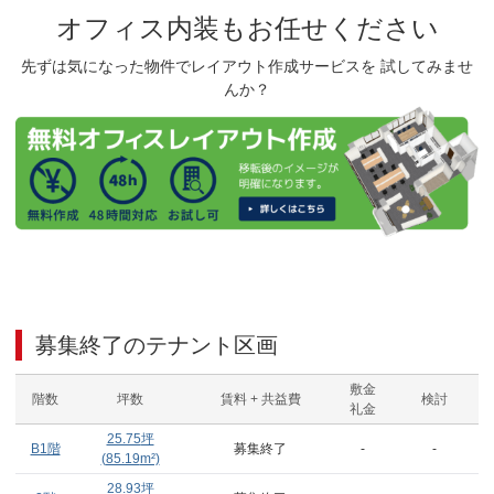
オフィス内装もお任せください
先ずは気になった物件でレイアウト作成サービスを 試してみませ
んか？
募集終了のテナント区画
敷金
階数
坪数
賃料 + 共益費
検討
礼金
25.75
坪
B1階
募集終了
-
-
(
85.19
m²)
28.93
坪