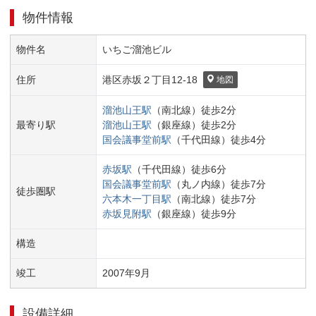
物件情報
物件名
いちご溜池ビル
住所
港区
赤坂２丁目
12-18
地図
溜池山王
駅
（
南北線
）
徒歩
2
分
最寄り駅
溜池山王
駅
（
銀座線
）
徒歩
2
分
国会議事堂前
駅
（
千代田線
）
徒歩
4
分
赤坂
駅
（
千代田線
）
徒歩
6
分
国会議事堂前
駅
（
丸ノ内線
）
徒歩
7
分
徒歩圏駅
六本木一丁目
駅
（
南北線
）
徒歩
7
分
赤坂見附
駅
（
銀座線
）
徒歩
9
分
構造
竣工
2007
年
9
月
設備詳細