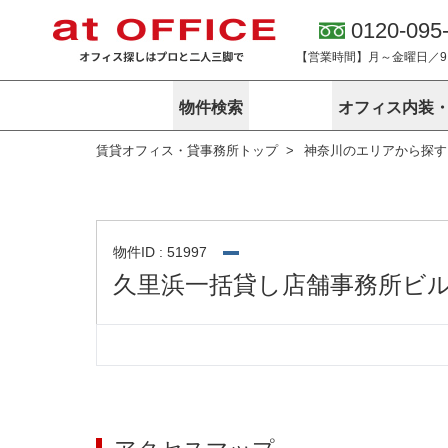
0120-095
【営業時間】月～金曜日／9:0
物件検索
オフィス内装
賃貸オフィス・貸事務所トップ
神奈川のエリアから探す
東京
神奈川
アットオフィ
サービス内容
会社概要
エリアから探す
エリアから探
オーナー様向
ご契約者様イ
オフィス内装・移転サービス
路線から探す
路線から探す
企業情報
オーナー様へ
オフィス移転
こだわりから探す
こだわりから
オフィス探しノウハウ
物件ID : 51997
賃料相場を参考に探す
賃料相場を参
久里浜一括貸し店舗事務所ビ
オフィス紹
地図から探す
地図から探す
無料ダウンロ
居抜き物件特集
神奈川のクリ
アットオフィス関連サイト
居抜きで入居・退去
シェア・レンタルオフィス
アットクリニック
アットレジデンス
バーチャルオフィス
東京のクリニックを探す