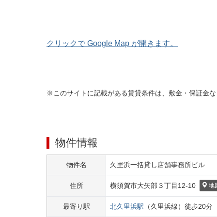
クリックで Google Map が開きます。
※このサイトに記載がある賃貸条件は、敷金・保証金な
物件情報
物件名
久里浜一括貸し店舗事務所ビル
住所
横須賀市
大矢部３丁目
12-10
地
最寄り駅
北久里浜
駅
（
久里浜線
）
徒歩
20
分