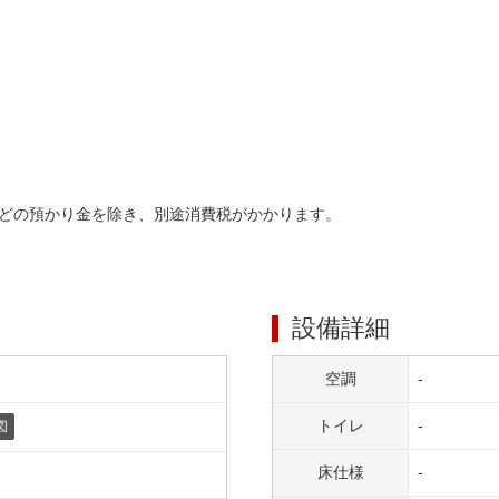
どの預かり金を除き、別途消費税がかかります。
設備詳細
空調
-
トイレ
-
図
床仕様
-