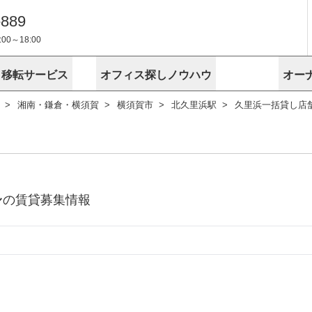
-889
0～18:00
・移転サービス
オフィス探しノウハウ
オー
湘南・鎌倉・横須賀
横須賀市
北久里浜駅
久里浜一括貸し店
物件掲載依頼
埼玉
千葉
スが選ばれる理由
空室
安心への取
に
無料オフィスレイアウト作成
スタッフ紹介
内装に関する
プライバシー
お困りの
成約賃料を予測
す
エリアから探す
エリアから
けサービス
オーナー様
ンタビュー
オフィスお
リノベーション
路線から探す
路線から探
空室対策に居抜きをすすめる理
 用語集
オフィス移
探す
こだわりから探す
こだわりか
考に探す
賃料相場を参考に探す
賃料相場を
ビル売却でビジネス拡大
ビル管理
ル
に
の賃貸募集情報
東京本社
神奈川支店 横浜営業所
大阪支店 梅田営業所
介
お困りの
地図から探す
原状回復
地図から探
オーナー様
オフィス移転に関するお役立ちコンテンツ
ード
ニックを探す
埼玉のクリニックを探す
千葉のクリ
ビルアド
ベンチャー.jp