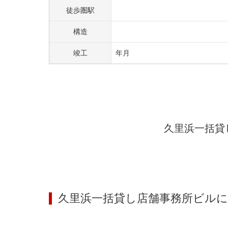
徒歩圏駅
構造
竣工
年
月
久里浜一括貸
久里浜一括貸し店舗事務所ビル
に