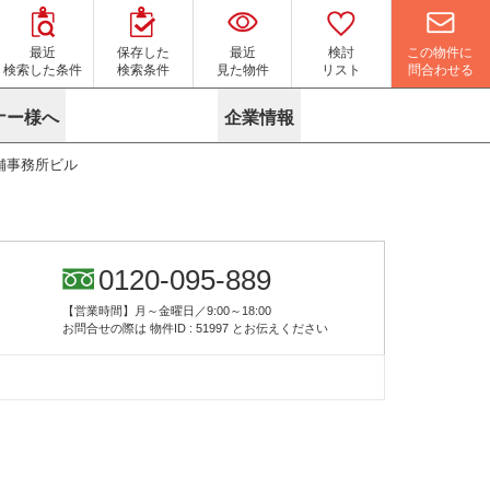
この物件に
最近
保存した
最近
検討
問合わせる
検索した条件
検索条件
見た物件
リスト
ナー様へ
企業情報
舗事務所ビル
マイソク作成サービス
名古屋
り組み
よくある質問
ポリシー
内装に関するお問合せフォーム
ニュース
リーシングマネジメント
探す
エリアから探す
役立ちコラム
サブリース
す
路線から探す
由
転に関するよくある質問
ら探す
こだわりから探す
0120-095-889
参考に探す
賃料相場を参考に探す
賃料保証サービス
【営業時間】月～金曜日／9:00～18:00
す
蛍光灯の廃止に備えてLED化へ
地図から探す
お問合せの際は
物件ID : 51997
とお伝えください
ニックを探す
名古屋のクリニックを探す
ベンチャー・フォーラム