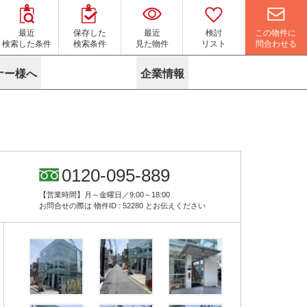
この物件に
最近
保存した
最近
検討
問合わせる
検索した条件
検索条件
見た物件
リスト
ナー様へ
企業情報
マイソク作成サービス
名古屋
り組み
よくある質問
ポリシー
内装に関するお問合せフォーム
ニュース
リーシングマネジメント
探す
エリアから探す
役立ちコラム
サブリース
す
路線から探す
由
転に関するよくある質問
ら探す
こだわりから探す
0120-095-889
参考に探す
賃料相場を参考に探す
賃料保証サービス
【営業時間】月～金曜日／9:00～18:00
す
蛍光灯の廃止に備えてLED化へ
地図から探す
お問合せの際は
物件ID : 52280
とお伝えください
ニックを探す
名古屋のクリニックを探す
ベンチャー・フォーラム