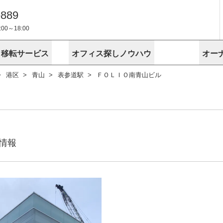
-889
0～18:00
・移転サービス
オフィス探しノウハウ
オー
港区
青山
表参道駅
ＦＯＬＩＯ南青山ビル
物件掲載依頼
埼玉
千葉
スが選ばれる理由
空室
安心への取
に
無料オフィスレイアウト作成
スタッフ紹介
内装に関する
プライバシー
お困りの
成約賃料を予測
す
エリアから探す
エリアから
けサービス
オーナー様
ンタビュー
オフィスお
リノベーション
路線から探す
路線から探
空室対策に居抜きをすすめる理
 用語集
オフィス移
探す
こだわりから探す
こだわりか
考に探す
賃料相場を参考に探す
賃料相場を
ビル売却でビジネス拡大
ビル管理
に
情報
東京本社
神奈川支店 横浜営業所
大阪支店 梅田営業所
介
お困りの
地図から探す
原状回復
地図から探
オーナー様
オフィス移転に関するお役立ちコンテンツ
ード
ニックを探す
埼玉のクリニックを探す
千葉のクリ
ビルアド
ベンチャー.jp