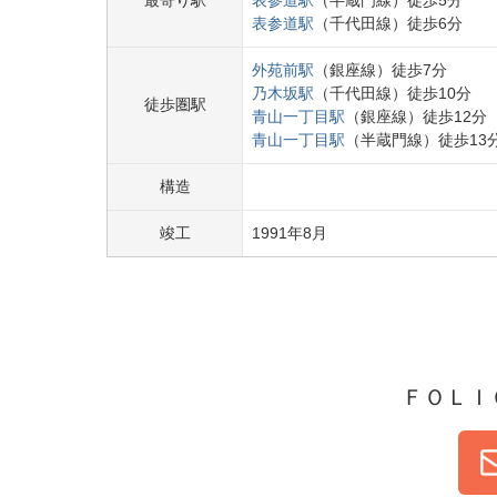
最寄り駅
表参道
駅
（
半蔵門線
）
徒歩
5
分
表参道
駅
（
千代田線
）
徒歩
6
分
外苑前
駅
（
銀座線
）
徒歩
7
分
乃木坂
駅
（
千代田線
）
徒歩
10
分
徒歩圏駅
青山一丁目
駅
（
銀座線
）
徒歩
12
分
青山一丁目
駅
（
半蔵門線
）
徒歩
13
構造
竣工
1991
年
8
月
ＦＯＬＩ