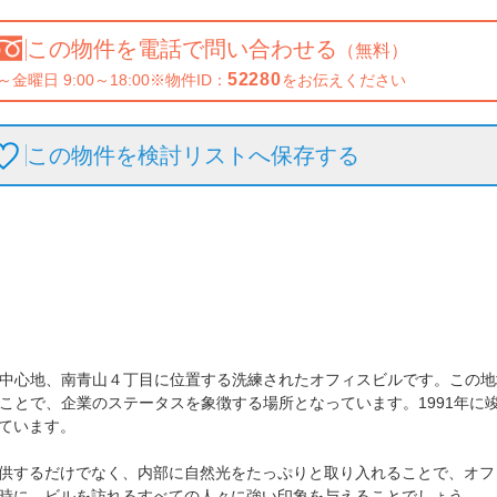
この物件を
電話で問い合わせる
（無料）
52280
～金曜日 9:00～18:00
※物件ID：
をお伝えください
この物件を検討リストへ保存
する
ンの中心地、南青山４丁目に位置する洗練されたオフィスビルです。この
ることで、企業のステータスを象徴する場所となっています。1991年
ています。

供するだけでなく、内部に自然光をたっぷりと取り入れることで、オフ
時に、ビルを訪れるすべての人々に強い印象を与えることでしょう。
