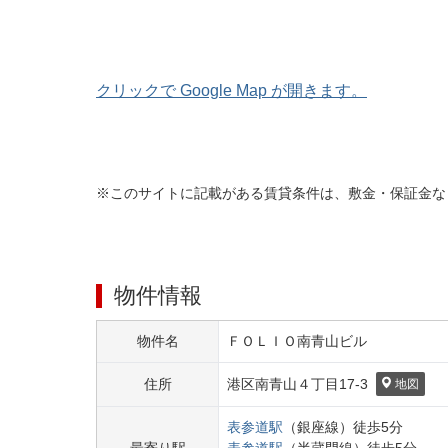
クリックで Google Map が開きます。
※このサイトに記載がある賃貸条件は、敷金・保証金な
物件情報
物件名
ＦＯＬＩＯ南青山ビル
住所
港区
南青山４丁目
17-3
地図
表参道
駅
（
銀座線
）
徒歩
5
分