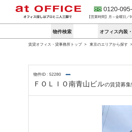
0120-095
【営業時間】月～金曜日／9:0
物件検索
オフィス内装
賃貸オフィス・貸事務所トップ
東京のエリアから探す
東京
神奈川
アットオフィ
サービス内容
会社概要
エリアから探す
エリアから探
オーナー様向
ご契約者様イ
オフィス内装・移転サービス
路線から探す
路線から探す
企業情報
オーナー様へ
オフィス移転
こだわりから探す
こだわりから
オフィス探しノウハウ
物件ID : 52280
賃料相場を参考に探す
賃料相場を参
ＦＯＬＩＯ南青山ビル
の賃貸募集
オフィス紹
地図から探す
地図から探す
無料ダウンロ
居抜き物件特集
神奈川のクリ
アットオフィス関連サイト
居抜きで入居・退去
シェア・レンタルオフィス
アットクリニック
アットレジデンス
バーチャルオフィス
東京のクリニックを探す