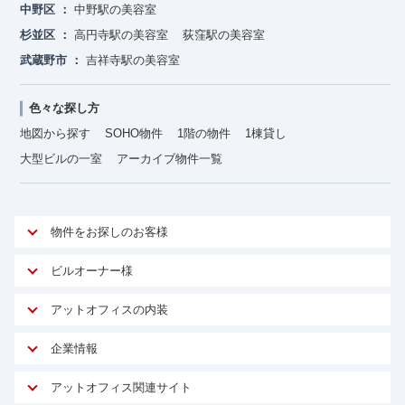
中野区
中野駅の美容室
杉並区
高円寺駅の美容室
荻窪駅の美容室
武蔵野市
吉祥寺駅の美容室
色々な探し方
地図から探す
SOHO物件
1階の物件
1棟貸し
大型ビルの一室
アーカイブ物件一覧
物件をお探しのお客様
アットオフィスが選ばれる理由
ビルオーナー様
安心への取り組み
オーナー様向けサービス
アットオフィスの内装
ご契約者様インタビュー
物件掲載依頼
サービス内容
オフィスお役立ちコラム
企業情報
マイソク作成
無料オフィスレイアウト作成
オフィス移転 用語集
会社概要
物件情報から成約賃料を予測
アットオフィス関連サイト
内装に関するよくある質問
オフィス移転スケジュール