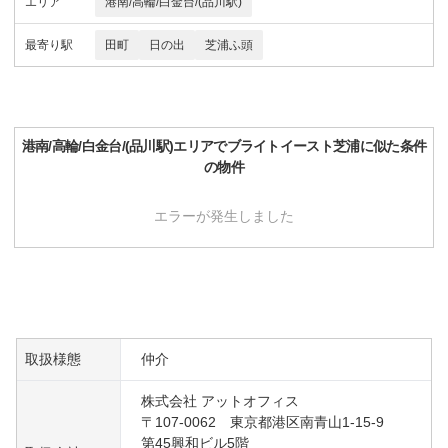
エリア
港南/高輪/白金台/(品川駅)
最寄り駅
田町
日の出
芝浦ふ頭
港南/高輪/白金台/(品川駅)
エリアで
ブライトイースト芝浦
に似た条件
の物件
エラーが発生しました
取扱様態
仲介
株式会社 アットオフィス
〒107-0062 東京都港区南青山1-15-9
第45興和ビル5階