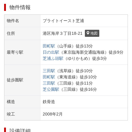
物件情報
物件名
ブライトイースト芝浦
住所
港区
海岸３丁目
18-21
地図
田町
駅
（
山手線
）
徒歩
13
分
最寄り駅
日の出
駅
（
東京臨海新交通臨海線
）
徒歩
9
分
芝浦ふ頭
駅
（
ゆりかもめ
）
徒歩
3
分
三田
駅
（
浅草線
）
徒歩
10
分
田町
駅
（
東海道線
）
徒歩
10
分
徒歩圏駅
三田
駅
（
三田線
）
徒歩
11
分
芝公園
駅
（
三田線
）
徒歩
16
分
構造
鉄骨造
竣工
2008
年
2
月
設備詳細