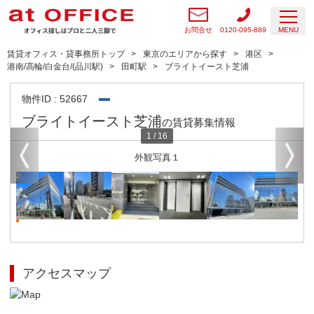
お問合せ
0120-095-889
MENU
賃貸オフィス・貸事務所トップ
東京のエリアから探す
港区
港南/高輪/白金台/(品川駅)
田町駅
ブライトイースト芝浦
物件ID : 52667
ブライトイースト芝浦
の賃貸募集情報
1
/
16
外観写真１
アクセスマップ