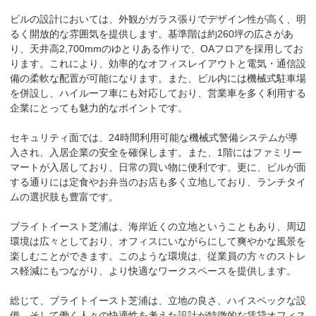
ビルの設計においては、外観がガラス張りでデザイン性が高く、明
るく開放的な雰囲気を提供します。基準階は約260坪の広さがあ
り、天井高2,700mmのゆとりある作りで、OAフロアを採用してお
ります。これにより、効率的なオフィスレイアウトと電気・通信設
備の柔軟な配置が可能になります。また、ビル内には機械式駐車場
を併設し、ハイルーフ車にも対応しており、営業車を多く利用する
企業にとっても魅力的なポイントです。

セキュリティ面では、24時間利用可能な機械式警備システムが導
入され、入居企業の安全を確保します。また、1階にはファミリー
マートが入居しており、日常の買い物に便利です。更に、ビルが面
する通りには定食やお弁当のお店も多く立地しており、ランチタイ
ムの選択肢も豊富です。

ブライトイースト芝浦は、海岸近くの立地ということもあり、周辺
環境は広々としており、オフィスにいながらにして爽やかな風景を
楽しむことができます。このような環境は、従業員の方々のストレ
ス軽減にもつながり、より快適なワークスペースを提供します。

総じて、ブライトイースト芝浦は、立地の良さ、ハイスペックな設
備、そして働く人々の快適性を考えた設計が特徴的な賃貸オフィス