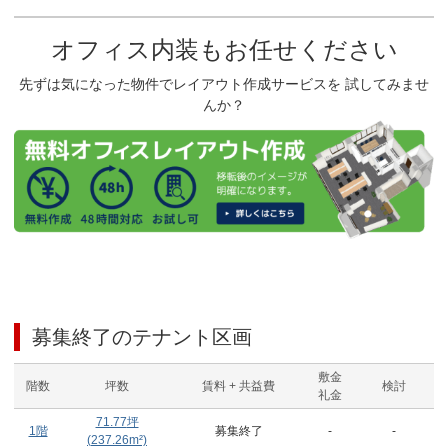
オフィス内装もお任せください
先ずは気になった物件でレイアウト作成サービスを 試してみませ
んか？
募集終了のテナント区画
敷金
階数
坪数
賃料 + 共益費
検討
礼金
71.77
坪
1階
募集終了
-
-
(
237.26
m²)