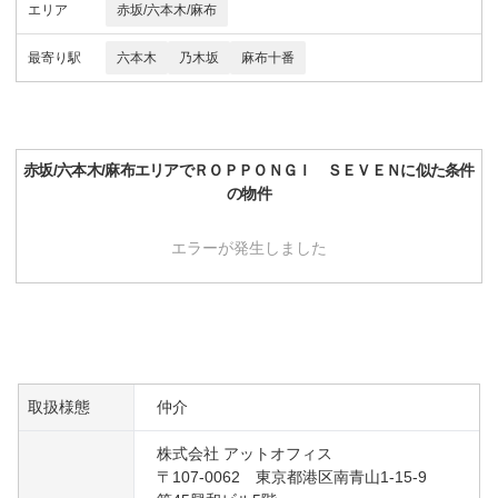
エリア
赤坂/六本木/麻布
最寄り駅
六本木
乃木坂
麻布十番
赤坂/六本木/麻布
エリアで
ＲＯＰＰＯＮＧＩ ＳＥＶＥＮ
に似た条件
の物件
エラーが発生しました
取扱様態
仲介
株式会社 アットオフィス
〒107-0062 東京都港区南青山1-15-9