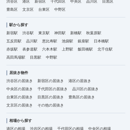
渋谷区
港区
新宿区
千代田区
中央区
品川区
目黒区
豊島区
文京区
台東区
中野区
駅から探す
新宿駅
渋谷駅
東京駅
神田駅
新橋駅
秋葉原駅
五反田駅
品川駅
恵比寿駅
池袋駅
銀座駅
日本橋駅
赤坂駅
表参道駅
六本木駅
上野駅
飯田橋駅
北千住駅
高田馬場駅
目黒駅
中野駅
居抜き物件
渋谷区の居抜き
新宿区の居抜き
港区の居抜き
中央区の居抜き
千代田区の居抜き
品川区の居抜き
台東区の居抜き
目黒区の居抜き
豊島区の居抜き
文京区の居抜き
その他の居抜き
相場から探す
港区の相場
渋谷区の相場
千代田区の相場
中央区の相場