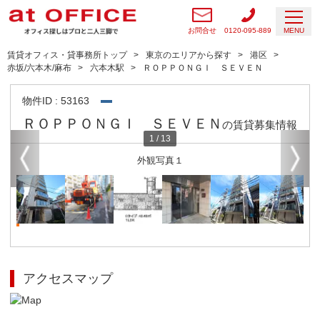
お問合せ
0120-095-889
MENU
賃貸オフィス・貸事務所トップ
東京のエリアから探す
港区
赤坂/六本木/麻布
六本木駅
ＲＯＰＰＯＮＧＩ ＳＥＶＥＮ
物件ID : 53163
ＲＯＰＰＯＮＧＩ ＳＥＶＥＮ
の賃貸募集情報
1
/
13
外観写真１
アクセスマップ