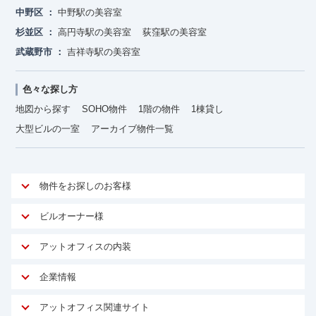
中野区
中野駅の美容室
杉並区
高円寺駅の美容室
荻窪駅の美容室
武蔵野市
吉祥寺駅の美容室
色々な探し方
地図から探す
SOHO物件
1階の物件
1棟貸し
大型ビルの一室
アーカイブ物件一覧
物件をお探しのお客様
アットオフィスが選ばれる理由
ビルオーナー様
安心への取り組み
オーナー様向けサービス
アットオフィスの内装
ご契約者様インタビュー
物件掲載依頼
サービス内容
オフィスお役立ちコラム
企業情報
マイソク作成
無料オフィスレイアウト作成
オフィス移転 用語集
会社概要
物件情報から成約賃料を予測
アットオフィス関連サイト
内装に関するよくある質問