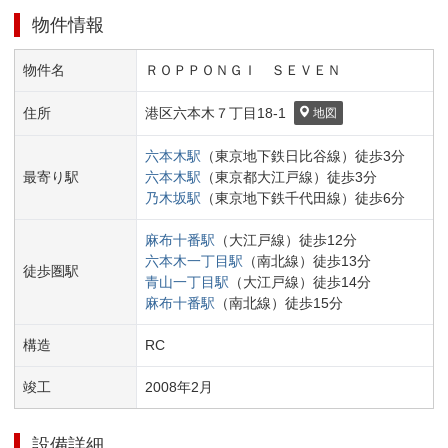
物件情報
物件名
ＲＯＰＰＯＮＧＩ ＳＥＶＥＮ
住所
港区
六本木７丁目
18-1
地図
六本木
駅
（
東京地下鉄日比谷線
）
徒歩
3
分
最寄り駅
六本木
駅
（
東京都大江戸線
）
徒歩
3
分
乃木坂
駅
（
東京地下鉄千代田線
）
徒歩
6
分
麻布十番
駅
（
大江戸線
）
徒歩
12
分
六本木一丁目
駅
（
南北線
）
徒歩
13
分
徒歩圏駅
青山一丁目
駅
（
大江戸線
）
徒歩
14
分
麻布十番
駅
（
南北線
）
徒歩
15
分
構造
RC
竣工
2008
年
2
月
設備詳細