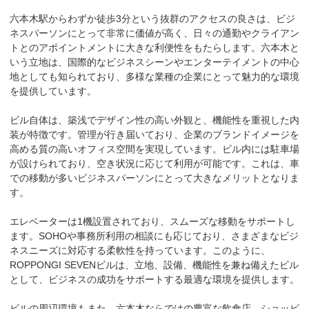
六本木駅からわずか徒歩3分という抜群のアクセスの良さは、ビジ
ネスパーソンにとって非常に価値が高く、日々の通勤やクライアン
トとのアポイントメントに大きな利便性をもたらします。六本木と
いう立地は、国際的なビジネスシーンやエンターテイメントの中心
地としても知られており、多様な業種の企業にとって魅力的な環境
を提供しています。

ビル自体は、築浅でデザイン性の高い外観と、機能性を重視した内
装が特徴です。管理が行き届いており、企業のブランドイメージを
高める質の高いオフィス空間を実現しています。ビル内には駐車場
が設けられており、空き状況に応じて利用が可能です。これは、車
での移動が多いビジネスパーソンにとって大きなメリットとなりま
す。

エレベーターは1機設置されており、スムーズな移動をサポートし
ます。SOHOや事務所利用の相談にも応じており、さまざまなビジ
ネスニーズに対応する柔軟性を持っています。このように、
ROPPONGI SEVENビルは、立地、設備、機能性を兼ね備えたビル
として、ビジネスの成功をサポートする最適な環境を提供します。

ビルの周辺環境もまた、六本木ならではの豊富な飲食店、ショッピ