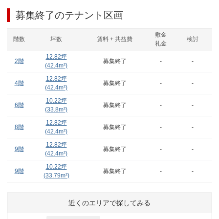
募集終了のテナント区画
敷金
階数
坪数
賃料 + 共益費
検討
礼金
12.82
坪
2階
募集終了
-
-
(
42.4
m²)
12.82
坪
4階
募集終了
-
-
(
42.4
m²)
10.22
坪
6階
募集終了
-
-
(
33.8
m²)
12.82
坪
8階
募集終了
-
-
(
42.4
m²)
12.82
坪
9階
募集終了
-
-
(
42.4
m²)
10.22
坪
9階
募集終了
-
-
(
33.79
m²)
近くのエリアで探してみる