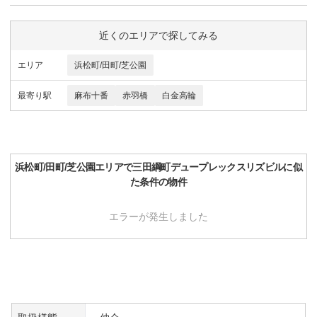
近くのエリアで探してみる
エリア
浜松町/田町/芝公園
最寄り駅
麻布十番
赤羽橋
白金高輪
浜松町/田町/芝公園
エリアで
三田綱町デュープレックスリズビル
に似
た条件の物件
エラーが発生しました