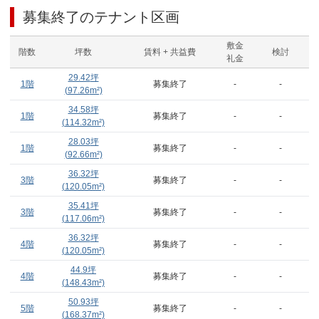
募集終了のテナント区画
敷金
階数
坪数
賃料 + 共益費
検討
礼金
29.42
坪
1階
募集終了
-
-
(
97.26
m²)
34.58
坪
1階
募集終了
-
-
(
114.32
m²)
28.03
坪
1階
募集終了
-
-
(
92.66
m²)
36.32
坪
3階
募集終了
-
-
(
120.05
m²)
35.41
坪
3階
募集終了
-
-
(
117.06
m²)
36.32
坪
4階
募集終了
-
-
(
120.05
m²)
44.9
坪
4階
募集終了
-
-
(
148.43
m²)
50.93
坪
5階
募集終了
-
-
(
168.37
m²)