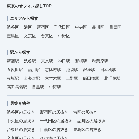
東京のオフィス探しTOP
エリアから探す
渋谷区
港区
新宿区
千代田区
中央区
品川区
目黒区
豊島区
文京区
台東区
中野区
駅から探す
新宿駅
渋谷駅
東京駅
神田駅
新橋駅
秋葉原駅
五反田駅
品川駅
恵比寿駅
池袋駅
銀座駅
日本橋駅
赤坂駅
表参道駅
六本木駅
上野駅
飯田橋駅
北千住駅
高田馬場駅
目黒駅
中野駅
居抜き物件
渋谷区の居抜き
新宿区の居抜き
港区の居抜き
中央区の居抜き
千代田区の居抜き
品川区の居抜き
台東区の居抜き
目黒区の居抜き
豊島区の居抜き
文京区の居抜き
その他の居抜き