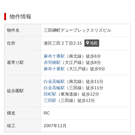
物件情報
物件名
三田綱町デュープレックスリズビル
住所
港区
三田２丁目
2-15
地図
麻布十番
駅
（
南北線
）
徒歩
6
分
最寄り駅
赤羽橋
駅
（
大江戸線
）
徒歩
8
分
麻布十番
駅
（
大江戸線
）
徒歩
9
分
白金高輪
駅
（
南北線
）
徒歩
11
分
白金高輪
駅
（
三田線
）
徒歩
11
分
徒歩圏駅
田町
駅
（
東海道線
）
徒歩
12
分
三田
駅
（
三田線
）
徒歩
12
分
構造
RC
竣工
2007
年
11
月