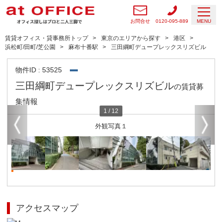
お問合せ
0120-095-889
MENU
賃貸オフィス・貸事務所トップ
東京のエリアから探す
港区
浜松町/田町/芝公園
麻布十番駅
三田綱町デュープレックスリズビル
物件ID : 53525
三田綱町デュープレックスリズビル
の賃貸募
集情報
1
/
12
外観写真１
アクセスマップ