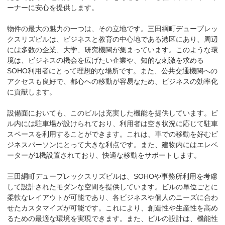
ーナーに安心を提供します。

物件の最大の魅力の一つは、その立地です。三田綱町デュープレッ
クスリズビルは、ビジネスと教育の中心地である港区にあり、周辺
には多数の企業、大学、研究機関が集まっています。このような環
境は、ビジネスの機会を広げたい企業や、知的な刺激を求める
SOHO利用者にとって理想的な場所です。また、公共交通機関への
アクセスも良好で、都心への移動が容易なため、ビジネスの効率化
に貢献します。

設備面においても、このビルは充実した機能を提供しています。ビ
ル内には駐車場が設けられており、利用者は空き状況に応じて駐車
スペースを利用することができます。これは、車での移動を好むビ
ジネスパーソンにとって大きな利点です。また、建物内にはエレベ
ーターが1機設置されており、快適な移動をサポートします。

三田綱町デュープレックスリズビルは、SOHOや事務所利用を考慮
して設計されたモダンな空間を提供しています。ビルの単位ごとに
柔軟なレイアウトが可能であり、各ビジネスや個人のニーズに合わ
せたカスタマイズが可能です。これにより、創造性や生産性を高め
るための最適な環境を実現できます。また、ビルの設計は、機能性