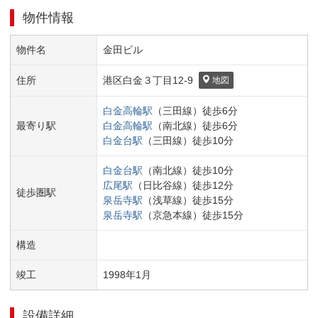
物件情報
物件名
金田ビル
住所
港区
白金３丁目
12-9
地図
白金高輪
駅
（
三田線
）
徒歩
6
分
最寄り駅
白金高輪
駅
（
南北線
）
徒歩
6
分
白金台
駅
（
三田線
）
徒歩
10
分
白金台
駅
（
南北線
）
徒歩
10
分
広尾
駅
（
日比谷線
）
徒歩
12
分
徒歩圏駅
泉岳寺
駅
（
浅草線
）
徒歩
15
分
泉岳寺
駅
（
京急本線
）
徒歩
15
分
構造
竣工
1998
年
1
月
設備詳細