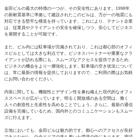
金田ビルの最大の特徴の一つが、その安全性にあります。1998年
の新耐震基準に準拠して建設されたこのビルは、万が一の地震にも
対応できる堅牢な構造を持っています。これにより、テナント企業
は、従業員やクライアントの安全を確保しつつ、安心してビジネス
を展開することが可能です。

また、ビル内には駐車場が完備されており、これは都心部のオフィ
スビルとしては大きな利点です。ビジネスパートナーや重要なクラ
イアントが訪れる際にも、スムーズなアクセスを提供できるため、
ビジネスの機会をより一層強化します。駐車場の空き状況について
は、常に最新の情報を提供しておりますので、ご利用の際はお気軽
にお問い合わせください。

内装に関しても、機能性とデザイン性を兼ね備えた現代的なオフィ
ススペースが広がっています。明るく開放感のある空間は、働く
人々の創造性と生産性を高めることでしょう。さらに、最新の通信
設備を完備しているため、国内外とのコミュニケーションもスムー
ズに行えます。

立地においても、金田ビルは魅力的です。都心へのアクセスが良好
でありながら、白金エリアの落ち着いた環境の中にあります。周辺