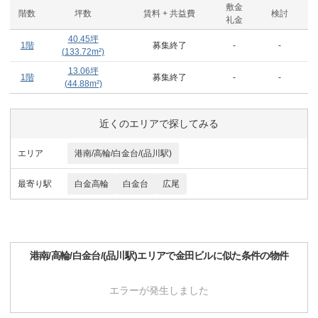
敷金
階数
坪数
賃料 + 共益費
検討
礼金
40.45
坪
1階
募集終了
-
-
(
133.72
m²)
13.06
坪
1階
募集終了
-
-
(
44.88
m²)
近くのエリアで探してみる
エリア
港南/高輪/白金台/(品川駅)
最寄り駅
白金高輪
白金台
広尾
港南/高輪/白金台/(品川駅)
エリアで
金田ビル
に似た条件の物件
エラーが発生しました