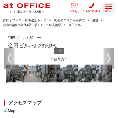
お問合せ
0120-095-889
MENU
賃貸オフィス・貸事務所トップ
東京のエリアから探す
港区
港南/高輪/白金台/(品川駅)
白金高輪駅
金田ビル
物件ID : 53792
金田ビル
の賃貸募集情報
1
/
8
外観写真１
アクセスマップ