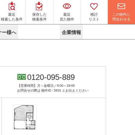
この物件に
最近
保存した
最近
検討
問合わせる
検索した条件
検索条件
見た物件
リスト
ナー様へ
企業情報
マイソク作成サービス
名古屋
り組み
よくある質問
ポリシー
内装に関するお問合せフォーム
ニュース
リーシングマネジメント
探す
エリアから探す
役立ちコラム
サブリース
す
路線から探す
由
転に関するよくある質問
ら探す
こだわりから探す
0120-095-889
参考に探す
賃料相場を参考に探す
賃料保証サービス
【営業時間】月～金曜日／9:00～18:00
す
蛍光灯の廃止に備えてLED化へ
地図から探す
お問合せの際は
物件ID : 5931
とお伝えください
ニックを探す
名古屋のクリニックを探す
ベンチャー・フォーラム