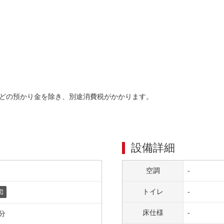
どの預かり金を除き、別途消費税がかかります。
設備詳細
空調
-
トイレ
-
図
床仕様
-
分