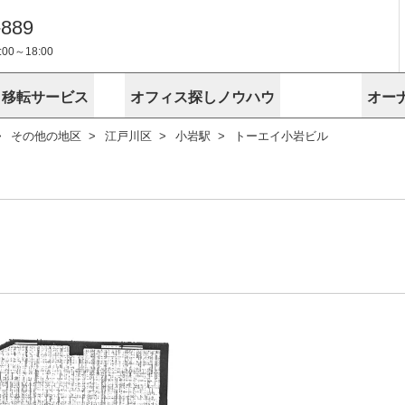
-889
0～18:00
・移転サービス
オフィス探しノウハウ
オー
その他の地区
江戸川区
小岩駅
トーエイ小岩ビル
物件掲載依頼
埼玉
千葉
スが選ばれる理由
空室
安心への取
に
無料オフィスレイアウト作成
スタッフ紹介
内装に関する
プライバシー
お困りの
成約賃料を予測
す
エリアから探す
エリアから
けサービス
オーナー様
ンタビュー
オフィスお
リノベーション
路線から探す
路線から探
空室対策に居抜きをすすめる理
 用語集
オフィス移
探す
こだわりから探す
こだわりか
考に探す
賃料相場を参考に探す
賃料相場を
ビル売却でビジネス拡大
ビル管理
に
東京本社
神奈川支店 横浜営業所
大阪支店 梅田営業所
介
お困りの
地図から探す
原状回復
地図から探
オーナー様
オフィス移転に関するお役立ちコンテンツ
ード
ニックを探す
埼玉のクリニックを探す
千葉のクリ
ビルアド
ベンチャー.jp