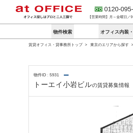
0120-095
【営業時間】月～金曜日／9:0
物件検索
オフィス内装
賃貸オフィス・貸事務所トップ
東京のエリアから探す
東京
神奈川
アットオフィ
サービス内容
会社概要
エリアから探す
エリアから探
オーナー様向
ご契約者様イ
オフィス内装・移転サービス
路線から探す
路線から探す
企業情報
オーナー様へ
オフィス移転
こだわりから探す
こだわりから
オフィス探しノウハウ
物件ID : 5931
賃料相場を参考に探す
賃料相場を参
トーエイ小岩ビル
の賃貸募集情報
オフィス紹
地図から探す
地図から探す
無料ダウンロ
居抜き物件特集
神奈川のクリ
アットオフィス関連サイト
居抜きで入居・退去
シェア・レンタルオフィス
アットクリニック
アットレジデンス
バーチャルオフィス
東京のクリニックを探す