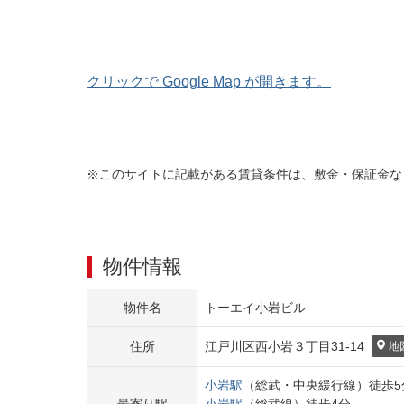
クリックで Google Map が開きます。
※このサイトに記載がある賃貸条件は、敷金・保証金な
物件情報
物件名
トーエイ小岩ビル
住所
江戸川区
西小岩３丁目
31-14
地
小岩
駅
（
総武・中央緩行線
）
徒歩
5