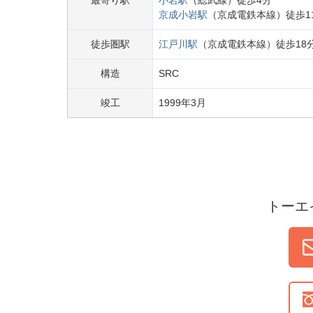
最寄り駅
小岩
駅
（
総武線
）
徒歩
4
分
京成小岩
駅
（
京成電鉄本線
）
徒歩
1
徒歩圏駅
江戸川
駅
（
京成電鉄本線
）
徒歩
18
構造
SRC
竣工
1999
年
3
月
トーエ