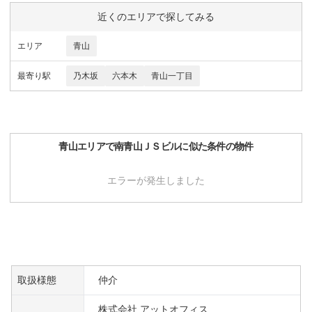
近くのエリアで探してみる
エリア
青山
最寄り駅
乃木坂
六本木
青山一丁目
青山
エリアで
南青山ＪＳビル
に似た条件の物件
エラーが発生しました
取扱様態
仲介
株式会社 アットオフィス