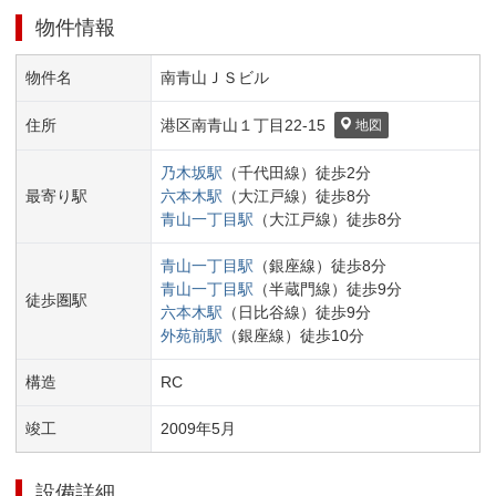
物件情報
物件名
南青山ＪＳビル
住所
港区
南青山１丁目
22-15
地図
乃木坂
駅
（
千代田線
）
徒歩
2
分
最寄り駅
六本木
駅
（
大江戸線
）
徒歩
8
分
青山一丁目
駅
（
大江戸線
）
徒歩
8
分
青山一丁目
駅
（
銀座線
）
徒歩
8
分
青山一丁目
駅
（
半蔵門線
）
徒歩
9
分
徒歩圏駅
六本木
駅
（
日比谷線
）
徒歩
9
分
外苑前
駅
（
銀座線
）
徒歩
10
分
構造
RC
竣工
2009
年
5
月
設備詳細