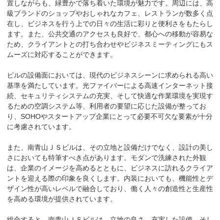
置しながらも、緑豊かで落ち着いた環境が魅力です。周辺には、高
級ブランドのショップやおしゃれなカフェ、レストランが数多く点
在し、ビジネスを行う上での日々の生活に彩りと便利さをもたらし
ます。また、公共交通のアクセスも良好で、都心への移動が容易な
ため、クライアントとの打ち合わせやビジネスミーティングにもス
ムーズに対応することができます。

ビルの設備面においては、現代のビジネスシーンに求められる高い
基準を満たしています。光ファイバーによる高速インターネット接
続、セキュリティシステムの充実、そして快適な作業環境を実現す
るための空調システム等、利用者の要望に応じた設備が整ってお
り、SOHOやスタートアップ企業にとって必要不可欠な要素が十分
に考慮されています。

また、南青山ＪＳビルは、その立地と設備だけでなく、設計の美し
さにおいても特筆すべき点があります。モダンで洗練された外観
は、企業のイメージを高めるとともに、ビジネスに訪れるクライア
ントを迎える際の印象を良くします。内装においても、機能性とデ
ザイン性が高いレベルで融合しており、働く人々の創造性と生産性
を高める環境が提供されています。

総合すると、南青山ＪＳビルは、立地の良さ、充実した設備、そし