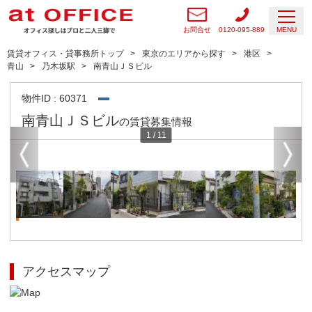
お問合せ
0120-095-889
MENU
賃貸オフィス・貸事務所トップ
東京のエリアから探す
港区
青山
乃木坂駅
南青山ＪＳビル
物件ID : 60371
南青山ＪＳビル
の賃貸募集情報
1
/
11
アクセスマップ