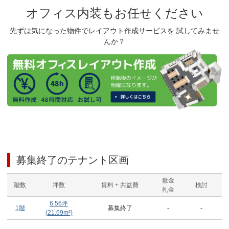
オフィス内装もお任せください
先ずは気になった物件でレイアウト作成サービスを 試してみませ
んか？
募集終了のテナント区画
敷金
階数
坪数
賃料 + 共益費
検討
礼金
6.56
坪
1階
募集終了
-
-
(
21.69
m²)