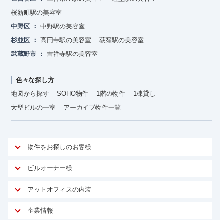
桜新町駅の美容室
中野区
中野駅の美容室
杉並区
高円寺駅の美容室
荻窪駅の美容室
武蔵野市
吉祥寺駅の美容室
色々な探し方
地図から探す
SOHO物件
1階の物件
1棟貸し
大型ビルの一室
アーカイブ物件一覧
物件をお探しのお客様
アットオフィスが選ばれる理由
ビルオーナー様
安心への取り組み
オーナー様向けサービス
アットオフィスの内装
ご契約者様インタビュー
物件掲載依頼
サービス内容
オフィスお役立ちコラム
企業情報
マイソク作成