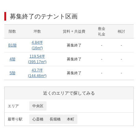
募集終了のテナント区画
敷金
階数
坪数
賃料 + 共益費
検討
礼金
4.84
坪
B1階
募集終了
-
-
(
16
m²)
119.54
坪
4階
募集終了
-
-
(
395.17
m²)
43.7
坪
5階
募集終了
-
-
(
144.46
m²)
近くのエリアで探してみる
エリア
中央区
最寄り駅
心斎橋
長堀橋
本町