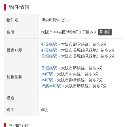
物件情報
物件名
博労町野村ビル
住所
大阪市 中央区
博労町３丁目
2-3
地図
心斎橋
駅
（
大阪市御堂筋線
）
徒歩
6
分
最寄り駅
心斎橋
駅
（
大阪市長堀鶴見緑地
）
徒歩
6
分
長堀橋
駅
（
大阪市長堀鶴見緑地
）
徒歩
6
分
長堀橋
駅
（
大阪市堺筋線
）
徒歩
6
分
本町
駅
（
大阪市中央線
）
徒歩
6
分
徒歩圏駅
本町
駅
（
大阪市御堂筋線
）
徒歩
7
分
堺筋本町
駅
（
大阪市堺筋線
）
徒歩
7
分
構造
竣工
年
月
設備詳細