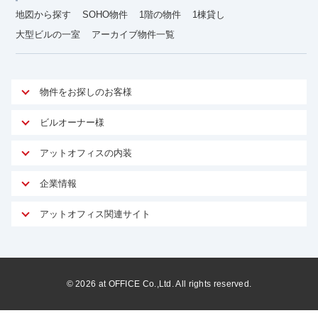
地図から探す
SOHO物件
1階の物件
1棟貸し
大型ビルの一室
アーカイブ物件一覧
物件をお探しのお客様
アットオフィスが選ばれる理由
ビルオーナー様
安心への取り組み
オーナー様向けサービス
アットオフィスの内装
ご契約者様インタビュー
物件掲載依頼
サービス内容
オフィスお役立ちコラム
企業情報
マイソク作成
無料オフィスレイアウト作成
オフィス移転 用語集
会社概要
物件情報から成約賃料を予測
アットオフィス関連サイト
内装に関するよくある質問
オフィス移転スケジュール
スタッフ紹介
リーシングマネジメント
アットクリニック
内装に関するお問い合わせフォーム
オフィス移転に関するよくある質問
プライバシーポリシー
リノベーション
アットレジデンス
オフィス移転ガイド無料ダウンロード
サイトマップ
サブリース
ビルアド
©
2026
at OFFICE Co.,Ltd. All rights reserved.
居抜きで入居・退去
ニュース
空室対策に居抜きをすすめる理由
ベンチャー.jp
WEBフォームからお問い合わせ