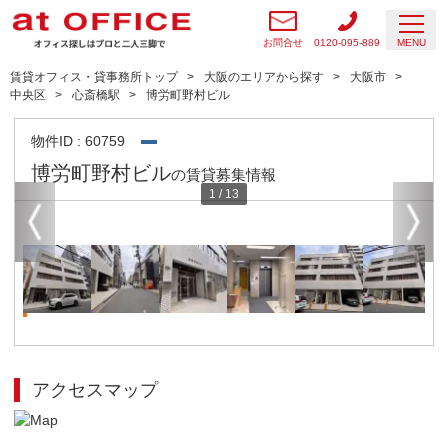
お問合せ
0120-095-889
MENU
賃貸オフィス・貸事務所トップ
大阪のエリアから探す
大阪市
中央区
心斎橋駅
博労町野村ビル
物件ID : 60759
博労町野村ビル
の賃貸募集情報
1
/
13
アクセスマップ