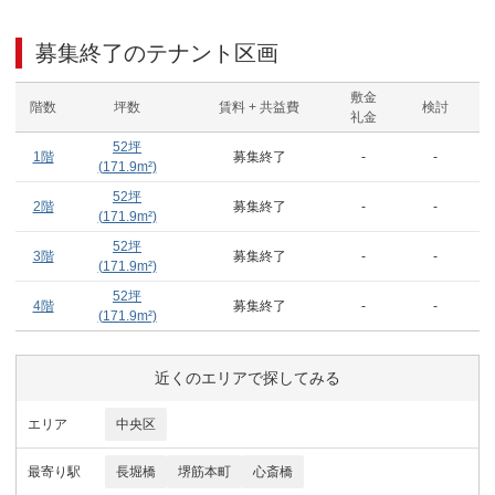
募集終了のテナント区画
敷金
階数
坪数
賃料 + 共益費
検討
礼金
52
坪
1階
募集終了
-
-
(
171.9
m²)
52
坪
2階
募集終了
-
-
(
171.9
m²)
52
坪
3階
募集終了
-
-
(
171.9
m²)
52
坪
4階
募集終了
-
-
(
171.9
m²)
近くのエリアで探してみる
エリア
中央区
最寄り駅
長堀橋
堺筋本町
心斎橋