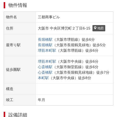
物件情報
物件名
三都商事ビル
住所
大阪市 中央区
博労町２丁目
6-15
地図
長堀橋
駅
（
大阪市堺筋線
）
徒歩
6
分
最寄り駅
長堀橋
駅
（
大阪市長堀鶴見緑地
）
徒歩
5
分
堺筋本町
駅
（
大阪市堺筋線
）
徒歩
6
分
堺筋本町
駅
（
大阪市中央線
）
徒歩
6
分
心斎橋
駅
（
大阪市御堂筋線
）
徒歩
6
分
徒歩圏駅
心斎橋
駅
（
大阪市長堀鶴見緑地線
）
徒歩
7
分
本町
駅
（
大阪市中央線
）
徒歩
8
分
構造
竣工
年
月
設備詳細