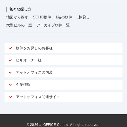
色々な探し方
地図から探す
SOHO物件
1階の物件
1棟貸し
大型ビルの一室
アーカイブ物件一覧
物件をお探しのお客様
アットオフィスが選ばれる理由
ビルオーナー様
安心への取り組み
オーナー様向けサービス
アットオフィスの内装
ご契約者様インタビュー
物件掲載依頼
サービス内容
オフィスお役立ちコラム
企業情報
マイソク作成
無料オフィスレイアウト作成
オフィス移転 用語集
会社概要
物件情報から成約賃料を予測
アットオフィス関連サイト
内装に関するよくある質問
オフィス移転スケジュール
スタッフ紹介
リーシングマネジメント
アットクリニック
内装に関するお問い合わせフォーム
オフィス移転に関するよくある質問
プライバシーポリシー
リノベーション
アットレジデンス
オフィス移転ガイド無料ダウンロード
サイトマップ
サブリース
ビルアド
©
2026
at OFFICE Co.,Ltd. All rights reserved.