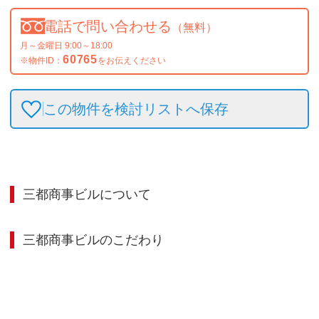
電話で問い合わせる
（無料）
月～金曜日 9:00～18:00
60765
※物件ID：
をお伝えください
この物件を検討リストへ保存
三都商事ビル
について
三都商事ビル
のこだわり