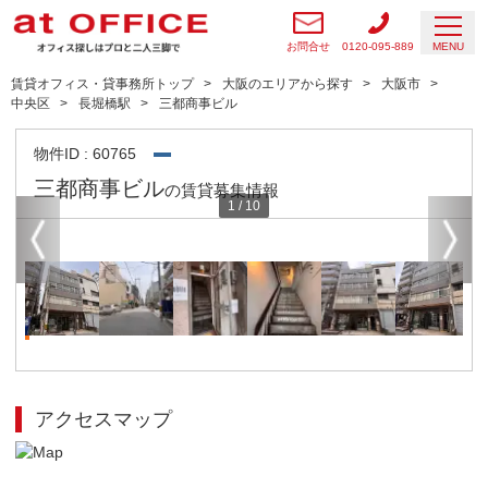
お問合せ
0120-095-889
MENU
賃貸オフィス・貸事務所トップ
大阪のエリアから探す
大阪市
中央区
長堀橋駅
三都商事ビル
物件ID : 60765
三都商事ビル
の賃貸募集情報
1
/
10
アクセスマップ