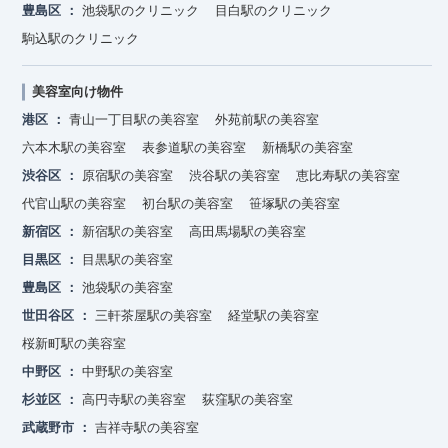
豊島区
池袋駅のクリニック
目白駅のクリニック
駒込駅のクリニック
美容室向け物件
港区
青山一丁目駅の美容室
外苑前駅の美容室
六本木駅の美容室
表参道駅の美容室
新橋駅の美容室
渋谷区
原宿駅の美容室
渋谷駅の美容室
恵比寿駅の美容室
代官山駅の美容室
初台駅の美容室
笹塚駅の美容室
新宿区
新宿駅の美容室
高田馬場駅の美容室
目黒区
目黒駅の美容室
豊島区
池袋駅の美容室
世田谷区
三軒茶屋駅の美容室
経堂駅の美容室
桜新町駅の美容室
中野区
中野駅の美容室
杉並区
高円寺駅の美容室
荻窪駅の美容室
武蔵野市
吉祥寺駅の美容室