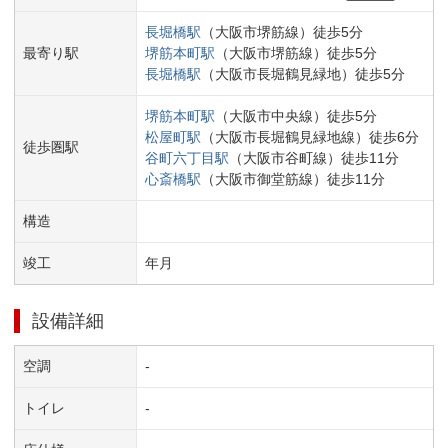
長堀橋
駅
（
大阪市堺筋線
）
徒歩
5
分
最寄り駅
堺筋本町
駅
（
大阪市堺筋線
）
徒歩
5
分
長堀橋
駅
（
大阪市長堀鶴見緑地
）
徒歩
5
分
堺筋本町
駅
（
大阪市中央線
）
徒歩
5
分
松屋町
駅
（
大阪市長堀鶴見緑地線
）
徒歩
6
分
徒歩圏駅
谷町六丁目
駅
（
大阪市谷町線
）
徒歩
11
分
心斎橋
駅
（
大阪市御堂筋線
）
徒歩
11
分
構造
竣工
年
月
設備詳細
空調
-
トイレ
-