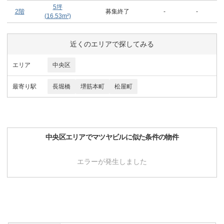
5
坪
2階
募集終了
-
-
(
16.53
m²)
近くのエリアで探してみる
エリア
中央区
最寄り駅
長堀橋
堺筋本町
松屋町
中央区
エリアで
マツヤビル
に似た条件の物件
エラーが発生しました