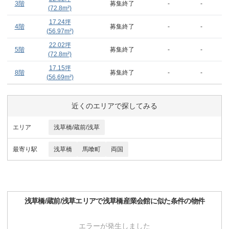
3階
募集終了
-
-
(
72.8
m²)
17.24
坪
4階
募集終了
-
-
(
56.97
m²)
22.02
坪
5階
募集終了
-
-
(
72.8
m²)
17.15
坪
8階
募集終了
-
-
(
56.69
m²)
近くのエリアで探してみる
エリア
浅草橋/蔵前/浅草
最寄り駅
浅草橋
馬喰町
両国
浅草橋/蔵前/浅草
エリアで
浅草橋産業会館
に似た条件の物件
エラーが発生しました