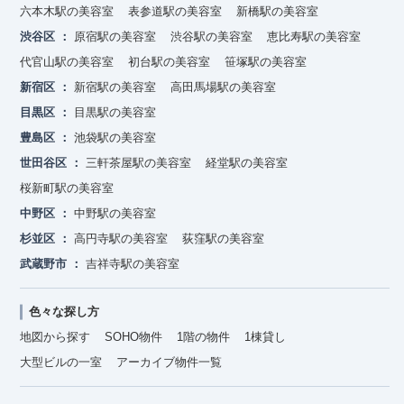
六本木駅の美容室
表参道駅の美容室
新橋駅の美容室
渋谷区
原宿駅の美容室
渋谷駅の美容室
恵比寿駅の美容室
代官山駅の美容室
初台駅の美容室
笹塚駅の美容室
新宿区
新宿駅の美容室
高田馬場駅の美容室
目黒区
目黒駅の美容室
豊島区
池袋駅の美容室
世田谷区
三軒茶屋駅の美容室
経堂駅の美容室
桜新町駅の美容室
中野区
中野駅の美容室
杉並区
高円寺駅の美容室
荻窪駅の美容室
武蔵野市
吉祥寺駅の美容室
色々な探し方
地図から探す
SOHO物件
1階の物件
1棟貸し
大型ビルの一室
アーカイブ物件一覧