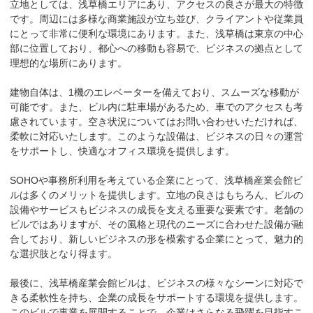
立地としては、浅草橋エリアにあり、アクセスの良さが最大の特徴
です。周辺には多様な商業施設が立ち並び、クライアントや従業員
にとって非常に便利な環境にあります。また、浅草橋は東京の中心
部に位置しており、都心への移動も容易で、ビジネスの拠点として
理想的な場所にあります。

建物自体は、1機のエレベーターを備えており、スムーズな移動が
可能です。また、ビル内に駐車場があるため、車でのアクセスも考
慮されています。空き状況についてはお問い合わせいただければ、
柔軟に対応いたします。このような設備は、ビジネスの日々の運営
をサポートし、快適なオフィス環境を提供します。

SOHOや事務所利用を考えている企業にとって、浅草橋産業会館ビ
ルは多くのメリットを提供します。立地の良さはもちろん、ビルの
設備やサービスもビジネスの成長を支える重要な要素です。老舗の
ビルではありますが、その風格と現代のニーズに合わせた設備が融
合しており、新しいビジネスの形を模索する企業にとって、魅力的
な選択肢となり得ます。

最後に、浅草橋産業会館ビルは、ビジネスの様々なシーンに対応で
きる柔軟性を持ち、企業の成長をサポートする環境を提供します。
このビルで事業を展開することで、企業はさらなる飛躍を目指すこ