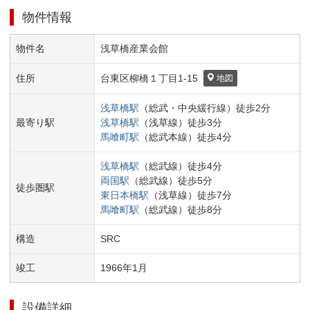
物件情報
物件名
浅草橋産業会館
住所
台東区
柳橋１丁目
1-15
地図
浅草橋
駅
（
総武・中央緩行線
）
徒歩
2
分
最寄り駅
浅草橋
駅
（
浅草線
）
徒歩
3
分
馬喰町
駅
（
総武本線
）
徒歩
4
分
浅草橋
駅
（
総武線
）
徒歩
4
分
両国
駅
（
総武線
）
徒歩
5
分
徒歩圏駅
東日本橋
駅
（
浅草線
）
徒歩
7
分
馬喰町
駅
（
総武線
）
徒歩
8
分
構造
SRC
竣工
1966
年
1
月
設備詳細