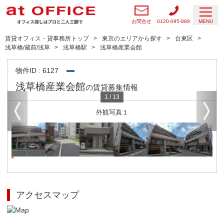
お問合せ
0120-095-889
MENU
賃貸オフィス・貸事務所トップ
東京のエリアから探す
台東区
浅草橋/蔵前/浅草
浅草橋駅
浅草橋産業会館
物件ID : 6127
浅草橋産業会館
の賃貸募集情報
1
/
13
外観写真１
アクセスマップ