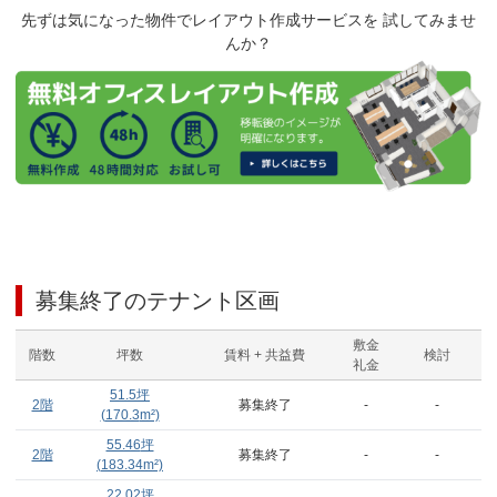
先ずは気になった物件でレイアウト作成サービスを 試してみませ
んか？
募集終了のテナント区画
敷金
階数
坪数
賃料 + 共益費
検討
礼金
51.5
坪
2階
募集終了
-
-
(
170.3
m²)
55.46
坪
2階
募集終了
-
-
(
183.34
m²)
22.02
坪