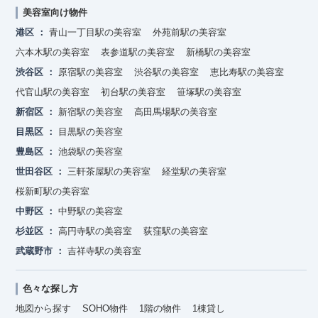
美容室向け物件
港区
青山一丁目駅の美容室
外苑前駅の美容室
六本木駅の美容室
表参道駅の美容室
新橋駅の美容室
渋谷区
原宿駅の美容室
渋谷駅の美容室
恵比寿駅の美容室
代官山駅の美容室
初台駅の美容室
笹塚駅の美容室
新宿区
新宿駅の美容室
高田馬場駅の美容室
目黒区
目黒駅の美容室
豊島区
池袋駅の美容室
世田谷区
三軒茶屋駅の美容室
経堂駅の美容室
桜新町駅の美容室
中野区
中野駅の美容室
杉並区
高円寺駅の美容室
荻窪駅の美容室
武蔵野市
吉祥寺駅の美容室
色々な探し方
地図から探す
SOHO物件
1階の物件
1棟貸し