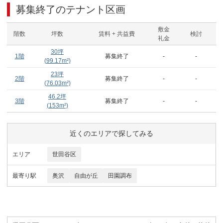
募集終了のテナント区画
敷金
階数
坪数
賃料 + 共益費
検討
礼金
30
坪
1階
募集終了
-
-
(
99.17
m²)
23
坪
2階
募集終了
-
-
(
76.03
m²)
46.2
坪
3階
募集終了
-
-
(
153
m²)
近くのエリアで探してみる
エリア
世田谷区
最寄り駅
奥沢
自由が丘
田園調布