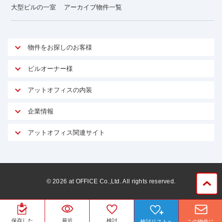
大型ビルの一室
アーカイブ物件一覧
物件をお探しのお客様
アットオフィスが選ばれる理由
ビルオーナー様
安心への取り組み
オーナー様向けサービス
アットオフィスの内装
ご契約者様インタビュー
物件掲載依頼
サービス内容
オフィスお役立ちコラム
企業情報
マイソク作成
無料オフィスレイアウト作成
オフィス移転 用語集
会社概要
物件情報から成約賃料を予測
アットオフィス関連サイト
内装に関するよくある質問
オフィス移転スケジュール
スタッフ紹介
リーシングマネジメント
アットクリニック
内装に関するお問い合わせフォーム
オフィス移転に関するよくある質問
プライバシーポリシー
リノベーション
アットレジデンス
オフィス移転ガイド無料ダウンロード
サイトマップ
サブリース
ビルアド
©
2026
at OFFICE Co.,Ltd. All rights reserved.
居抜きで入居・退去
ニュース
空室対策に居抜きをすすめる理由
ベンチャー.jp
WEBフォームからお問い合わせ
ビルを売却してビジネス拡大
ベンチャー・フォーラム
保存した
最近
検討
検討リストへ
この物件に