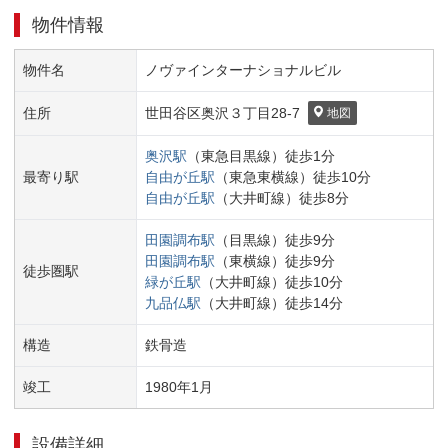
物件情報
物件名
ノヴァインターナショナルビル
住所
世田谷区
奥沢３丁目
28-7
地図
奥沢
駅
（
東急目黒線
）
徒歩
1
分
最寄り駅
自由が丘
駅
（
東急東横線
）
徒歩
10
分
自由が丘
駅
（
大井町線
）
徒歩
8
分
田園調布
駅
（
目黒線
）
徒歩
9
分
田園調布
駅
（
東横線
）
徒歩
9
分
徒歩圏駅
緑が丘
駅
（
大井町線
）
徒歩
10
分
九品仏
駅
（
大井町線
）
徒歩
14
分
構造
鉄骨造
竣工
1980
年
1
月
設備詳細