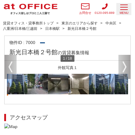
お問合せ
0120-095-889
MENU
賃貸オフィス・貸事務所トップ
東京のエリアから探す
中央区
八重洲/日本橋/三越前
日本橋駅
新光日本橋２号館
物件ID : 7000
新光日本橋２号館
の賃貸募集情報
1
/
18
外観写真１
アクセスマップ