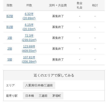
敷金
階数
坪数
賃料 + 共益費
検討
礼金
6.32
坪
B2階
募集終了
-
-
(
20.89
m²)
6.15
坪
B1階
募集終了
-
-
(
20.33
m²)
72.3
坪
1階
募集終了
-
-
(
239.01
m²)
123.89
坪
2階
募集終了
-
-
(
409.55
m²)
107.81
坪
5階
募集終了
-
-
(
356.39
m²)
近くのエリアで探してみる
エリア
八重洲/日本橋/三越前
最寄り駅
日本橋
三越前
茅場町