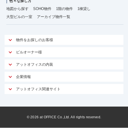
色々な探し方
地図から探す
SOHO物件
1階の物件
1棟貸し
大型ビルの一室
アーカイブ物件一覧
物件をお探しのお客様
アットオフィスが選ばれる理由
ビルオーナー様
安心への取り組み
オーナー様向けサービス
アットオフィスの内装
ご契約者様インタビュー
物件掲載依頼
サービス内容
オフィスお役立ちコラム
企業情報
マイソク作成
無料オフィスレイアウト作成
オフィス移転 用語集
会社概要
物件情報から成約賃料を予測
アットオフィス関連サイト
内装に関するよくある質問
オフィス移転スケジュール
スタッフ紹介
リーシングマネジメント
アットクリニック
内装に関するお問い合わせフォーム
オフィス移転に関するよくある質問
プライバシーポリシー
リノベーション
アットレジデンス
オフィス移転ガイド無料ダウンロード
サイトマップ
サブリース
ビルアド
©
2026
at OFFICE Co.,Ltd. All rights reserved.
居抜きで入居・退去
ニュース
空室対策に居抜きをすすめる理由
ベンチャー.jp