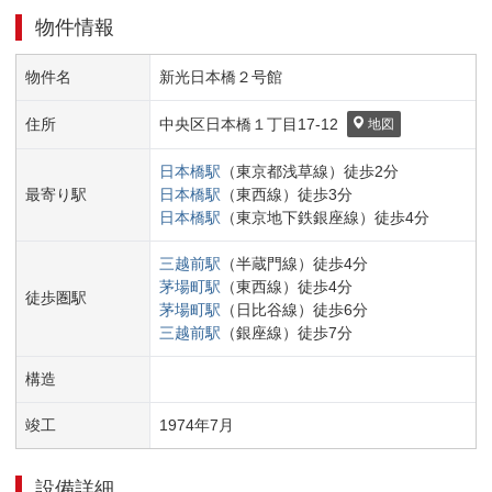
物件情報
物件名
新光日本橋２号館
住所
中央区
日本橋１丁目
17-12
地図
日本橋
駅
（
東京都浅草線
）
徒歩
2
分
最寄り駅
日本橋
駅
（
東西線
）
徒歩
3
分
日本橋
駅
（
東京地下鉄銀座線
）
徒歩
4
分
三越前
駅
（
半蔵門線
）
徒歩
4
分
茅場町
駅
（
東西線
）
徒歩
4
分
徒歩圏駅
茅場町
駅
（
日比谷線
）
徒歩
6
分
三越前
駅
（
銀座線
）
徒歩
7
分
構造
竣工
1974
年
7
月
設備詳細