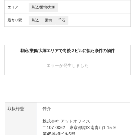
エリア
駒込/巣鴨/大塚
最寄り駅
駒込
巣鴨
千石
駒込/巣鴨/大塚
エリアで
向後２ビル
に似た条件の物件
エラーが発生しました
取扱様態
仲介
株式会社 アットオフィス
〒107-0062 東京都港区南青山1-15-9
第45興和ビル5階