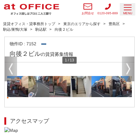
お問合せ
0120-095-889
MENU
賃貸オフィス・貸事務所トップ
東京のエリアから探す
豊島区
駒込/巣鴨/大塚
駒込駅
向後２ビル
物件ID : 7152
向後２ビル
の賃貸募集情報
1
/
13
アクセスマップ