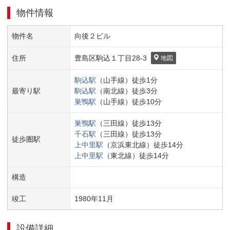
物件情報
物件名
向後２ビル
住所
豊島区
駒込１丁目
28-3
地図
駒込
駅
（
山手線
）
徒歩
1
分
最寄り駅
駒込
駅
（
南北線
）
徒歩
3
分
巣鴨
駅
（
山手線
）
徒歩
10
分
巣鴨
駅
（
三田線
）
徒歩
13
分
千石
駅
（
三田線
）
徒歩
13
分
徒歩圏駅
上中里
駅
（
京浜東北線
）
徒歩
14
分
上中里
駅
（
東北線
）
徒歩
14
分
構造
竣工
1980
年
11
月
設備詳細