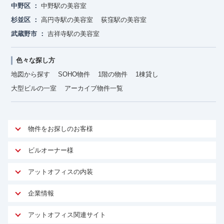
中野区
中野駅の美容室
杉並区
高円寺駅の美容室
荻窪駅の美容室
武蔵野市
吉祥寺駅の美容室
色々な探し方
地図から探す
SOHO物件
1階の物件
1棟貸し
大型ビルの一室
アーカイブ物件一覧
物件をお探しのお客様
アットオフィスが選ばれる理由
ビルオーナー様
安心への取り組み
オーナー様向けサービス
アットオフィスの内装
ご契約者様インタビュー
物件掲載依頼
サービス内容
オフィスお役立ちコラム
企業情報
マイソク作成
無料オフィスレイアウト作成
オフィス移転 用語集
会社概要
物件情報から成約賃料を予測
アットオフィス関連サイト
内装に関するよくある質問
オフィス移転スケジュール