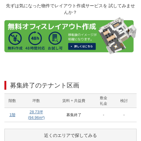
先ずは気になった物件でレイアウト作成サービスを 試してみませ
んか？
募集終了のテナント区画
敷金
階数
坪数
賃料 + 共益費
検討
礼金
28.73
坪
1階
募集終了
-
-
(
94.96
m²)
近くのエリアで探してみる