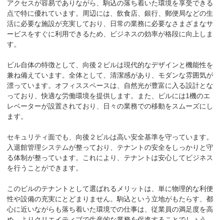
アクセスが容易でありながら、駒込の落ち着いた環境を享受できる
点で特に優れています。周辺には、飲食店、銀行、郵便局などの生
活に必要な施設が充実しており、日常の業務に必要なさまざまなサ
ービスをすぐに利用できるため、ビジネスの効率が格段に向上しま
す。

ビル自体の特徴として、向後２ビルは現代的なデザインと機能性を
兼ね備えています。全体として、清潔感があり、モダンな雰囲気が
漂っています。オフィススペースは、自然光が豊富に入る設計とな
っており、快適な労働環境を提供します。また、ビルには1機のエ
レベーターが設置されており、日々の業務での移動をスムーズにし
ます。

セキュリティ面でも、向後２ビルは高い安全基準を守っています。
入退館管理システムが整っており、テナントの安全をしっかりと守
る体制が整っています。これにより、テナントは安心してビジネス
を行うことができます。

このビルのテナントとして選ばれるメリットは、単に物理的な利便
性や設備の充実にとどまりません。駒込という立地がもたらす、都
心に近いながらも落ち着いた環境での仕事は、従業員の満足度を高
め、よりクリエイティブで生産的な業務を促進することでしょう。