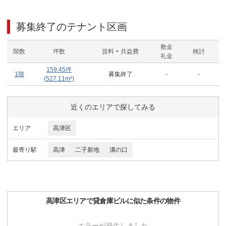
募集終了のテナント区画
敷金
階数
坪数
賃料 + 共益費
検討
礼金
159.45
坪
1階
募集終了
-
-
(
527.11
m²)
近くのエリアで探してみる
エリア
高津区
最寄り駅
高津
二子新地
溝の口
高津区
エリアで
貸倉庫ビル
に似た条件の物件
エラーが発生しました