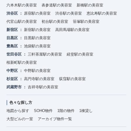
六本木駅の美容室
表参道駅の美容室
新橋駅の美容室
渋谷区
原宿駅の美容室
渋谷駅の美容室
恵比寿駅の美容室
代官山駅の美容室
初台駅の美容室
笹塚駅の美容室
新宿区
新宿駅の美容室
高田馬場駅の美容室
目黒区
目黒駅の美容室
豊島区
池袋駅の美容室
世田谷区
三軒茶屋駅の美容室
経堂駅の美容室
桜新町駅の美容室
中野区
中野駅の美容室
杉並区
高円寺駅の美容室
荻窪駅の美容室
武蔵野市
吉祥寺駅の美容室
色々な探し方
地図から探す
SOHO物件
1階の物件
1棟貸し
大型ビルの一室
アーカイブ物件一覧