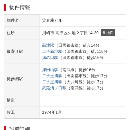
物件情報
物件名
貸倉庫ビル
住所
川崎市 高津区
久地２丁目
14-20
地図
高津
駅
（
田園都市線
）
徒歩
14
分
最寄り駅
二子新地
駅
（
田園都市線
）
徒歩
15
分
溝の口
駅
（
田園都市線
）
徒歩
16
分
津田山
駅
（
南武線
）
徒歩
16
分
二子玉川
駅
（
田園都市線
）
徒歩
17
分
徒歩圏駅
二子玉川
駅
（
大井町線
）
徒歩
17
分
武蔵溝ノ口
駅
（
南武線
）
徒歩
17
分
構造
竣工
1974
年
1
月
設備詳細