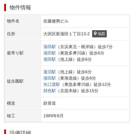
物件情報
物件名
佐藤健興ビル
住所
大田区
新蒲田１丁目
13-2
地図
蒲田
駅
（
京浜東北・根岸線
）
徒歩
7
分
最寄り駅
蒲田
駅
（
東急多摩川線
）
徒歩
6
分
蒲田
駅
（
池上線
）
徒歩
6
分
蓮沼
駅
（
池上線
）
徒歩
6
分
蒲田
駅
（
東海道線
）
徒歩
8
分
徒歩圏駅
矢口渡
駅
（
東急多摩川線
）
徒歩
12
分
雑色
駅
（
京急本線
）
徒歩
15
分
構造
鉄骨造
竣工
1989
年
8
月
設備詳細