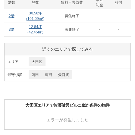
階数
坪数
賃料 + 共益費
検討
礼金
30.58
坪
2階
募集終了
-
-
(
101.09
m²)
12.84
坪
3階
募集終了
-
-
(
42.45
m²)
近くのエリアで探してみる
エリア
大田区
最寄り駅
蒲田
蓮沼
矢口渡
大田区
エリアで
佐藤健興ビル
に似た条件の物件
エラーが発生しました