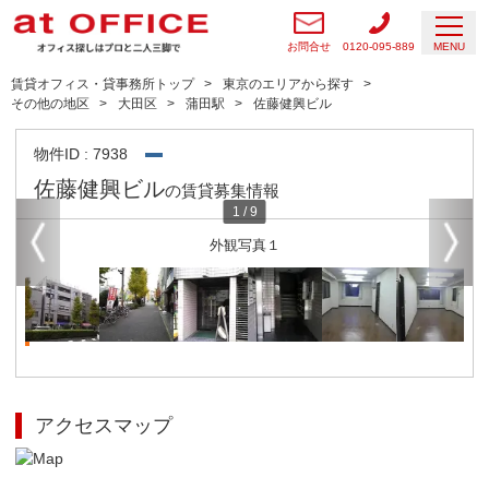
お問合せ
0120-095-889
MENU
賃貸オフィス・貸事務所トップ
東京のエリアから探す
その他の地区
大田区
蒲田駅
佐藤健興ビル
物件ID : 7938
佐藤健興ビル
の賃貸募集情報
1
/
9
外観写真１
アクセスマップ