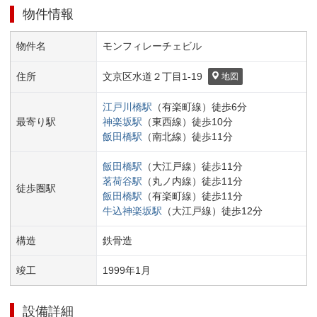
物件情報
物件名
モンフィレーチェビル
住所
文京区
水道２丁目
1-19
地図
江戸川橋
駅
（
有楽町線
）
徒歩
6
分
最寄り駅
神楽坂
駅
（
東西線
）
徒歩
10
分
飯田橋
駅
（
南北線
）
徒歩
11
分
飯田橋
駅
（
大江戸線
）
徒歩
11
分
茗荷谷
駅
（
丸ノ内線
）
徒歩
11
分
徒歩圏駅
飯田橋
駅
（
有楽町線
）
徒歩
11
分
牛込神楽坂
駅
（
大江戸線
）
徒歩
12
分
構造
鉄骨造
竣工
1999
年
1
月
設備詳細