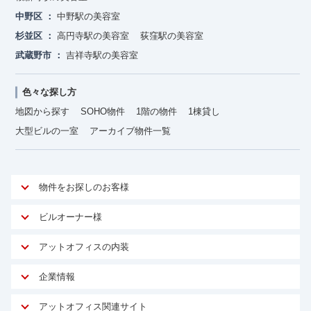
中野区
中野駅の美容室
杉並区
高円寺駅の美容室
荻窪駅の美容室
武蔵野市
吉祥寺駅の美容室
色々な探し方
地図から探す
SOHO物件
1階の物件
1棟貸し
大型ビルの一室
アーカイブ物件一覧
物件をお探しのお客様
アットオフィスが選ばれる理由
ビルオーナー様
安心への取り組み
オーナー様向けサービス
アットオフィスの内装
ご契約者様インタビュー
物件掲載依頼
サービス内容
オフィスお役立ちコラム
企業情報
マイソク作成
無料オフィスレイアウト作成
オフィス移転 用語集
会社概要
物件情報から成約賃料を予測
アットオフィス関連サイト