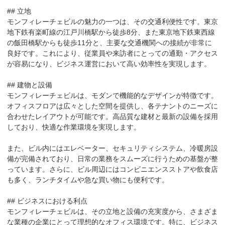
## 立地

モンフィレーチェビルの魅力の一つは、その交通利便性です。東京
地下鉄有楽町線の江戸川橋駅から徒歩8分、また東京地下鉄東西線
の飯田橋駅からも徒歩11分と、主要な交通機関への接続が非常に
良好です。これにより、従業員や来訪者にとっての通勤・アクセス
が容易になり、ビジネス運営において高い効率性を実現します。

## 建物と設備

モンフィレーチェビルは、モダンで機能的なデザインが特徴です。
オフィスフロアは広々とした空間を提供し、各テナントのニーズに
合わせたレイアウトが可能です。高品質な建材と最新の設備を採用
しており、快適な作業環境を実現します。

また、ビル内にはエレベーター、セキュリティシステム、冷暖房設
備が完備されており、日常の業務をスムーズに行うための基盤が整
っています。さらに、ビル周辺にはコンビニエンスストアや飲食店
も多く、ランチタイムや急な買い物にも便利です。

## ビジネスにおける利点

モンフィレーチェビルは、その立地と設備の充実度から、さまざま
な業種の企業にとって理想的なオフィス環境です。特に、ビジネス