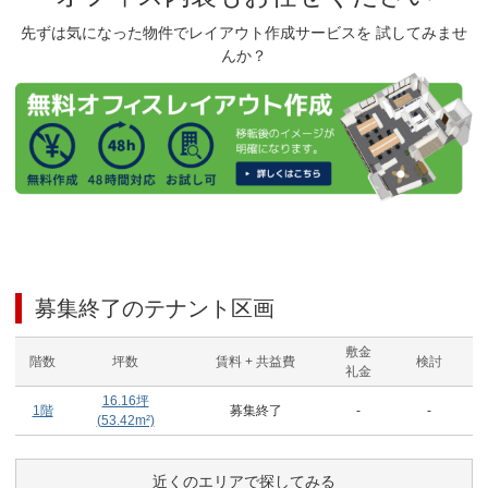
先ずは気になった物件でレイアウト作成サービスを 試してみませ
んか？
募集終了のテナント区画
敷金
階数
坪数
賃料 + 共益費
検討
礼金
16.16
坪
1階
募集終了
-
-
(
53.42
m²)
近くのエリアで探してみる