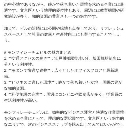
の中心地でありながら、静かで落ち着いた環境を求める企業には最
適です。文京区という地理的優位性もあり、周辺には教育機関や研
究施設が多く、知的資源の豊富さも一つの魅力です。

加えて、ビルの近隣には公園や緑地も点在しており、リフレッシュ
スペースとして社員の健康と生産性向上にも寄与することでしょ
う。

# モンフィレーチェビルの魅力まとめ

1. **交通アクセスの良さ**：江戸川橋駅徒歩8分、飯田橋駅徒歩11
分という利便性。

2. **モダンで快適な建物**：広々としたオフィスフロアと最新設
備。

3. **ビジネスに適した環境**：静かで落ち着いた立地、周囲の豊か
な知的資源。

4. **利便施設の充実**：周辺にコンビニや飲食店が多く、従業員の
生活利便性が高い。

モンフィレーチェビルは、効率的なビジネス運営と快適な作業環境
を求める企業にとって、理想的な選択肢です。文京区という魅力的
なエリアで、次のビジネスステップを踏み出してみてはいかがでし