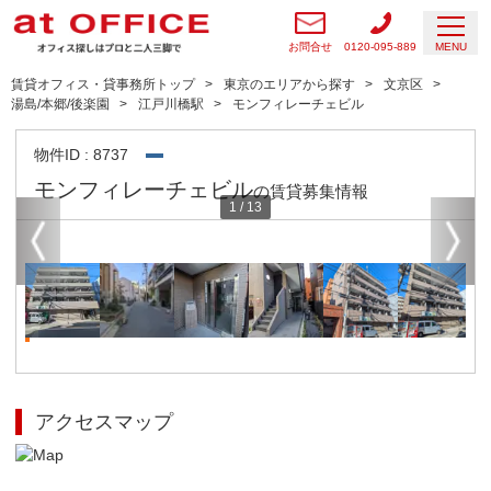
お問合せ
0120-095-889
MENU
賃貸オフィス・貸事務所トップ
東京のエリアから探す
文京区
湯島/本郷/後楽園
江戸川橋駅
モンフィレーチェビル
物件ID : 8737
モンフィレーチェビル
の賃貸募集情報
1
/
13
アクセスマップ