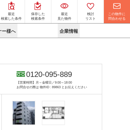
この物件に
最近
保存した
最近
検討
問合わせる
検索した条件
検索条件
見た物件
リスト
ナー様へ
企業情報
マイソク作成サービス
名古屋
り組み
よくある質問
ポリシー
内装に関するお問合せフォーム
ニュース
リーシングマネジメント
探す
エリアから探す
役立ちコラム
サブリース
す
路線から探す
由
転に関するよくある質問
ら探す
こだわりから探す
0120-095-889
参考に探す
賃料相場を参考に探す
賃料保証サービス
【営業時間】月～金曜日／9:00～18:00
す
蛍光灯の廃止に備えてLED化へ
地図から探す
お問合せの際は
物件ID : 89863
とお伝えください
ニックを探す
名古屋のクリニックを探す
ベンチャー・フォーラム