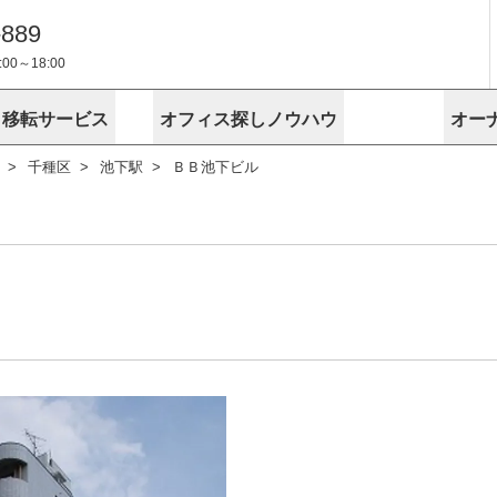
-889
0～18:00
・移転サービス
オフィス探しノウハウ
オー
千種区
池下駅
ＢＢ池下ビル
物件掲載依頼
埼玉
千葉
スが選ばれる理由
空室
安心への取
に
無料オフィスレイアウト作成
スタッフ紹介
内装に関する
プライバシー
お困りの
成約賃料を予測
す
エリアから探す
エリアから
けサービス
オーナー様
ンタビュー
オフィスお
リノベーション
路線から探す
路線から探
空室対策に居抜きをすすめる理
 用語集
オフィス移
探す
こだわりから探す
こだわりか
考に探す
賃料相場を参考に探す
賃料相場を
ビル売却でビジネス拡大
ビル管理
に
東京本社
神奈川支店 横浜営業所
大阪支店 梅田営業所
介
お困りの
地図から探す
原状回復
地図から探
オーナー様
オフィス移転に関するお役立ちコンテンツ
ード
ニックを探す
埼玉のクリニックを探す
千葉のクリ
ビルアド
ベンチャー.jp