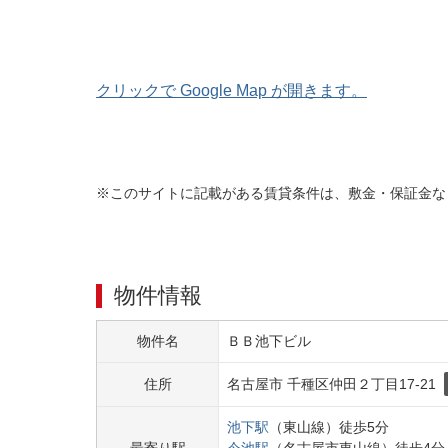
クリックで Google Map が開きます。
※このサイトに記載がある賃貸条件は、敷金・保証金な
物件情報
物件名
ＢＢ池下ビル
住所
名古屋市 千種区
仲田２丁目
17-21
池下
駅
（
東山線
）
徒歩
5
分