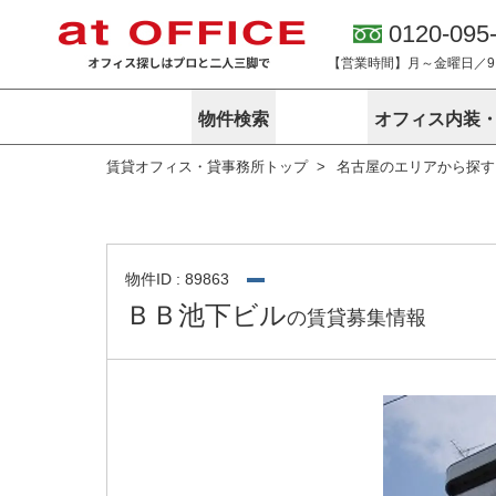
0120-095
【営業時間】月～金曜日／9:0
物件検索
オフィス内装
賃貸オフィス・貸事務所トップ
名古屋のエリアから探す
東京
神奈川
アットオフィ
サービス内容
会社概要
エリアから探す
エリアから探
オーナー様向
ご契約者様イ
オフィス内装・移転サービス
路線から探す
路線から探す
企業情報
オーナー様へ
オフィス移転
こだわりから探す
こだわりから
オフィス探しノウハウ
物件ID : 89863
賃料相場を参考に探す
賃料相場を参
ＢＢ池下ビル
の賃貸募集情報
オフィス紹
地図から探す
地図から探す
無料ダウンロ
居抜き物件特集
神奈川のクリ
アットオフィス関連サイト
居抜きで入居・退去
シェア・レンタルオフィス
アットクリニック
アットレジデンス
バーチャルオフィス
東京のクリニックを探す