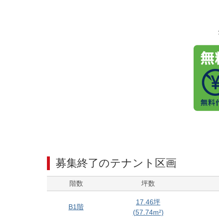
募集終了のテナント区画
階数
坪数
17.46
坪
B1階
(
57.74
m²)