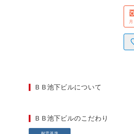
月
ＢＢ池下ビル
について
ＢＢ池下ビル
のこだわり
耐震基準