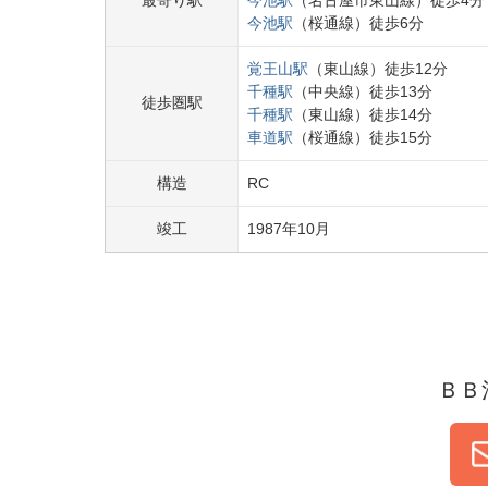
最寄り駅
今池
駅
（
名古屋市東山線
）
徒歩
4
分
今池
駅
（
桜通線
）
徒歩
6
分
覚王山
駅
（
東山線
）
徒歩
12
分
千種
駅
（
中央線
）
徒歩
13
分
徒歩圏駅
千種
駅
（
東山線
）
徒歩
14
分
車道
駅
（
桜通線
）
徒歩
15
分
構造
RC
竣工
1987
年
10
月
ＢＢ