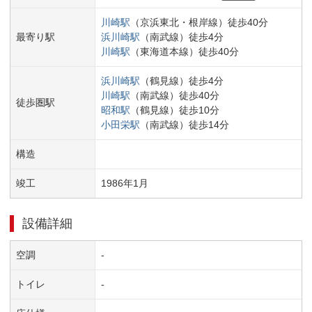
川崎
駅
（
京浜東北・根岸線
）
徒歩
40
分
最寄り駅
浜川崎
駅
（
南武線
）
徒歩
4
分
川崎
駅
（
東海道本線
）
徒歩
40
分
浜川崎
駅
（
鶴見線
）
徒歩
4
分
川崎
駅
（
南武線
）
徒歩
40
分
徒歩圏駅
昭和
駅
（
鶴見線
）
徒歩
10
分
小田栄
駅
（
南武線
）
徒歩
14
分
構造
竣工
1986
年
1
月
設備詳細
空調
-
トイレ
-