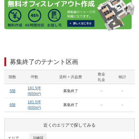
募集終了のテナント区画
敷金
階数
坪数
賃料 + 共益費
検討
礼金
181.5
坪
5階
募集終了
-
-
(
600
m²)
181.5
坪
6階
募集終了
-
-
(
600
m²)
近くのエリアで探してみる
エリア
川崎区