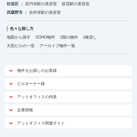
杉並区
高円寺駅の美容室
荻窪駅の美容室
武蔵野市
吉祥寺駅の美容室
色々な探し方
地図から探す
SOHO物件
1階の物件
1棟貸し
大型ビルの一室
アーカイブ物件一覧
物件をお探しのお客様
アットオフィスが選ばれる理由
ビルオーナー様
安心への取り組み
オーナー様向けサービス
アットオフィスの内装
ご契約者様インタビュー
物件掲載依頼
サービス内容
オフィスお役立ちコラム
企業情報
マイソク作成
無料オフィスレイアウト作成
オフィス移転 用語集
会社概要
物件情報から成約賃料を予測
アットオフィス関連サイト
内装に関するよくある質問
オフィス移転スケジュール
スタッフ紹介
リーシングマネジメント
アットクリニック
内装に関するお問い合わせフォーム