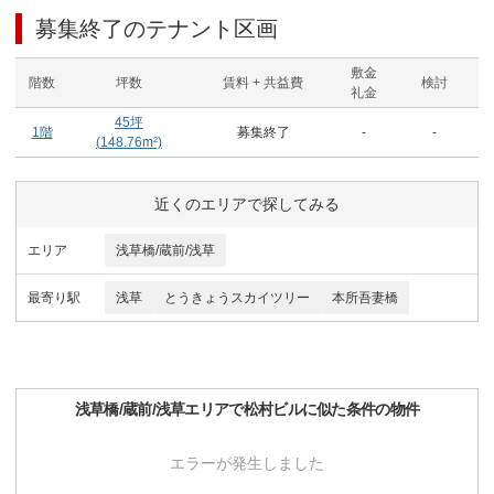
募集終了のテナント区画
敷金
階数
坪数
賃料 + 共益費
検討
礼金
45
坪
1階
募集終了
-
-
(
148.76
m²)
近くのエリアで探してみる
エリア
浅草橋/蔵前/浅草
最寄り駅
浅草
とうきょうスカイツリー
本所吾妻橋
浅草橋/蔵前/浅草
エリアで
松村ビル
に似た条件の物件
エラーが発生しました