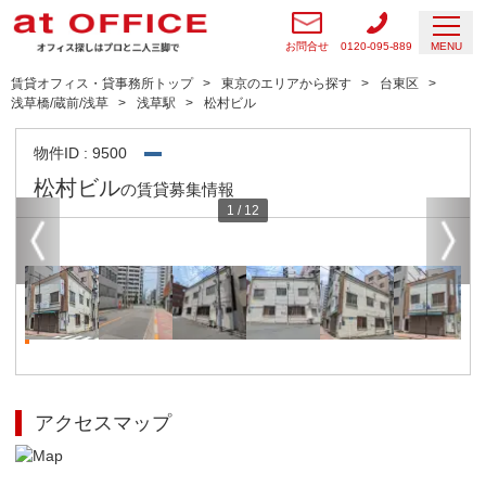
お問合せ
0120-095-889
MENU
賃貸オフィス・貸事務所トップ
東京のエリアから探す
台東区
浅草橋/蔵前/浅草
浅草駅
松村ビル
物件ID : 9500
松村ビル
の賃貸募集情報
1
/
12
アクセスマップ