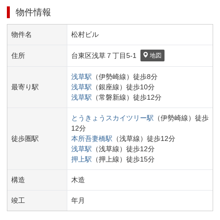
物件情報
物件名
松村ビル
住所
台東区
浅草７丁目
5-1
地図
浅草
駅
（
伊勢崎線
）
徒歩
8
分
最寄り駅
浅草
駅
（
銀座線
）
徒歩
10
分
浅草
駅
（
常磐新線
）
徒歩
12
分
とうきょうスカイツリー
駅
（
伊勢崎線
）
徒歩
12
分
徒歩圏駅
本所吾妻橋
駅
（
浅草線
）
徒歩
12
分
浅草
駅
（
浅草線
）
徒歩
12
分
押上
駅
（
押上線
）
徒歩
15
分
構造
木造
竣工
年
月