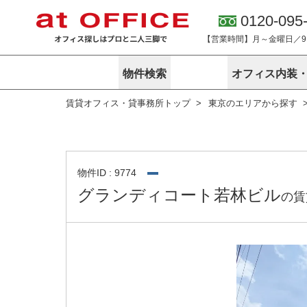
0120-095
【営業時間】月～金曜日／9:0
物件検索
オフィス内装
賃貸オフィス・貸事務所トップ
東京のエリアから探す
東京
神奈川
アットオフィ
サービス内容
会社概要
エリアから探す
エリアから探
オーナー様向
ご契約者様イ
オフィス内装・移転サービス
路線から探す
路線から探す
企業情報
オーナー様へ
オフィス移転
こだわりから探す
こだわりから
オフィス探しノウハウ
物件ID : 9774
賃料相場を参考に探す
賃料相場を参
グランディコート若林ビル
の賃
オフィス紹
地図から探す
地図から探す
無料ダウンロ
居抜き物件特集
神奈川のクリ
アットオフィス関連サイト
居抜きで入居・退去
シェア・レンタルオフィス
アットクリニック
アットレジデンス
バーチャルオフィス
東京のクリニックを探す