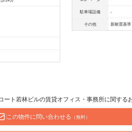
徒歩
14
分
駐車場設備
-
その他
新耐震基準
コート若林ビル
の賃貸オフィス・事務所に関する
この物件に問い合わせる
（無料）