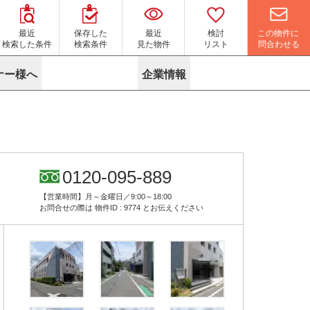
この物件に
最近
保存した
最近
検討
問合わせる
検索した条件
検索条件
見た物件
リスト
ナー様へ
企業情報
マイソク作成サービス
名古屋
り組み
よくある質問
ポリシー
内装に関するお問合せフォーム
ニュース
リーシングマネジメント
探す
エリアから探す
役立ちコラム
サブリース
す
路線から探す
由
転に関するよくある質問
ら探す
こだわりから探す
0120-095-889
参考に探す
賃料相場を参考に探す
賃料保証サービス
【営業時間】月～金曜日／9:00～18:00
す
蛍光灯の廃止に備えてLED化へ
地図から探す
お問合せの際は
物件ID : 9774
とお伝えください
ニックを探す
名古屋のクリニックを探す
ベンチャー・フォーラム