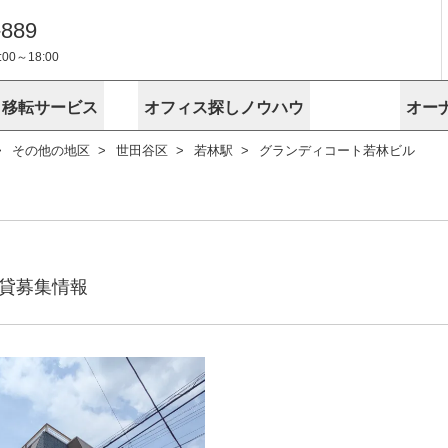
-889
0～18:00
・移転サービス
オフィス探しノウハウ
オー
その他の地区
世田谷区
若林駅
グランディコート若林ビル
物件掲載依頼
埼玉
千葉
スが選ばれる理由
空室
安心への取
に
無料オフィスレイアウト作成
スタッフ紹介
内装に関する
プライバシー
お困りの
成約賃料を予測
す
エリアから探す
エリアから
けサービス
オーナー様
ンタビュー
オフィスお
リノベーション
路線から探す
路線から探
空室対策に居抜きをすすめる理
 用語集
オフィス移
探す
こだわりから探す
こだわりか
考に探す
賃料相場を参考に探す
賃料相場を
ビル売却でビジネス拡大
ビル管理
に
貸募集情報
東京本社
神奈川支店 横浜営業所
大阪支店 梅田営業所
介
お困りの
地図から探す
原状回復
地図から探
オーナー様
オフィス移転に関するお役立ちコンテンツ
ード
ニックを探す
埼玉のクリニックを探す
千葉のクリ
ビルアド
ベンチャー.jp