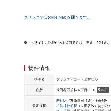
クリックで Google Map が開きます。
※このサイトに記載がある賃貸条件は、敷金・保証金な
物件情報
物件名
グランディコート若林ビル
住所
世田谷区
若林４丁目
39-4
地図
若林
駅
（
東急世田谷線
）
徒歩
6
分
最寄り駅
松陰神社前
駅
（
世田谷線
）
徒歩
7
分