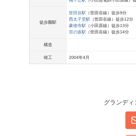
梅ヶ丘
駅
（
小田急電鉄小田原線
）
世田谷
駅
（
世田谷線
）
徒歩
9
分
西太子堂
駅
（
世田谷線
）
徒歩
12
分
徒歩圏駅
豪徳寺
駅
（
小田原線
）
徒歩
13
分
宮の坂
駅
（
世田谷線
）
徒歩
14
分
構造
竣工
2004
年
4
月
グランディ