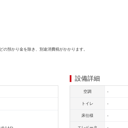
どの預かり金を除き、別途消費税がかかります。
設備詳細
空調
-
トイレ
-
床仕様
-
エレベータ
-