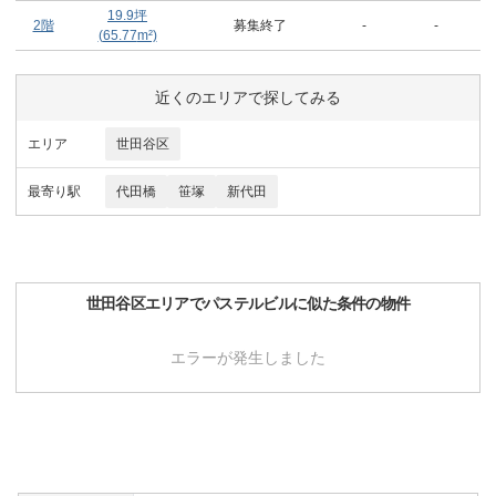
19.9
坪
2階
募集終了
-
-
(
65.77
m²)
近くのエリアで探してみる
エリア
世田谷区
最寄り駅
代田橋
笹塚
新代田
世田谷区
エリアで
パステルビル
に似た条件の物件
エラーが発生しました