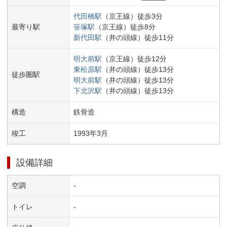
代田橋
駅
（
京王線
）
徒歩
3
分
最寄り駅
笹塚
駅
（
京王線
）
徒歩
8
分
新代田
駅
（
井の頭線
）
徒歩
11
分
明大前
駅
（
京王線
）
徒歩
12
分
東松原
駅
（
井の頭線
）
徒歩
13
分
徒歩圏駅
明大前
駅
（
井の頭線
）
徒歩
13
分
下北沢
駅
（
井の頭線
）
徒歩
13
分
構造
鉄骨造
竣工
1993
年
3
月
設備詳細
空調
-
トイレ
-