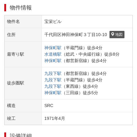
物件情報
物件名
宝栄ビル
住所
千代田区
神田神保町３丁目
10-10
地図
神保町
駅
（
半蔵門線
）
徒歩
4
分
最寄り駅
水道橋
駅
（
総武・中央緩行線
）
徒歩
8
分
神保町
駅
（
都営新宿線
）
徒歩
4
分
九段下
駅
（
都営新宿線
）
徒歩
4
分
九段下
駅
（
半蔵門線
）
徒歩
4
分
徒歩圏駅
九段下
駅
（
東西線
）
徒歩
4
分
神保町
駅
（
三田線
）
徒歩
5
分
構造
SRC
竣工
1971
年
4
月
設備詳細