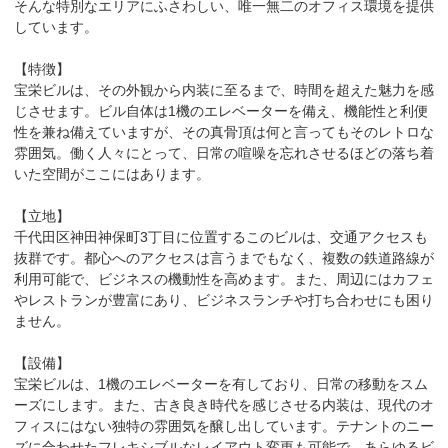
そんな特別なエリアにふさわしい、唯一無二のオフィス環境を提供
しています。

【特徴】

宝栄ビルは、その外観から内装に至るまで、時間を超えた魅力を感
じさせます。ビル自体は1機のエレベーターを備え、機能性と利便
性を兼ね備えていますが、その真骨頂は何と言ってもそのレトロな
雰囲気。働く人々にとって、日常の喧噪を忘れさせるほどの落ち着
いた空間がここにはあります。

【立地】

千代田区神田神保町3丁目に位置するこのビルは、交通アクセスも
抜群です。都心へのアクセスは言うまでもなく、複数の鉄道路線が
利用可能で、ビジネスの機動性を高めます。また、周辺にはカフェ
やレストランが豊富にあり、ビジネスランチや打ち合わせにも困り
ません。

【設備】

宝栄ビルは、1機のエレベーターを有しており、日常の移動をスム
ーズにします。また、古き良き時代を感じさせる内装は、現代のオ
フィスにはない独特の雰囲気を醸し出しています。テナントのニー
ズに合わせたフレキシブルなレイアウト変更も可能で、あらゆるビ