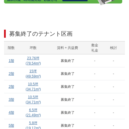
募集終了のテナント区画
敷金
階数
坪数
賃料 + 共益費
検討
礼金
23.76
坪
1階
募集終了
-
-
(
78.54
m²)
15
坪
2階
募集終了
-
-
(
49.59
m²)
10.5
坪
2階
募集終了
-
-
(
34.71
m²)
10.5
坪
3階
募集終了
-
-
(
34.71
m²)
6.5
坪
4階
募集終了
-
-
(
21.49
m²)
5.8
坪
5階
募集終了
-
-
(
19.17
m²)