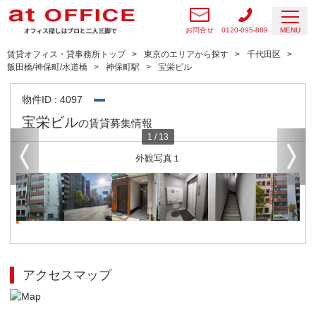
お問合せ
0120-095-889
MENU
賃貸オフィス・貸事務所トップ
東京のエリアから探す
千代田区
飯田橋/神保町/水道橋
神保町駅
宝栄ビル
物件ID : 4097
宝栄ビル
の賃貸募集情報
1
/
13
外観写真１
アクセスマップ