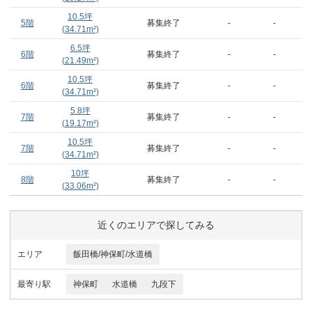
10.5
坪
5階
募集終了
-
-
(
34.71
m²)
6.5
坪
6階
募集終了
-
-
(
21.49
m²)
10.5
坪
6階
募集終了
-
-
(
34.71
m²)
5.8
坪
7階
募集終了
-
-
(
19.17
m²)
10.5
坪
7階
募集終了
-
-
(
34.71
m²)
10
坪
8階
募集終了
-
-
(
33.06
m²)
近くのエリアで探してみる
エリア
飯田橋/神保町/水道橋
最寄り駅
神保町
水道橋
九段下