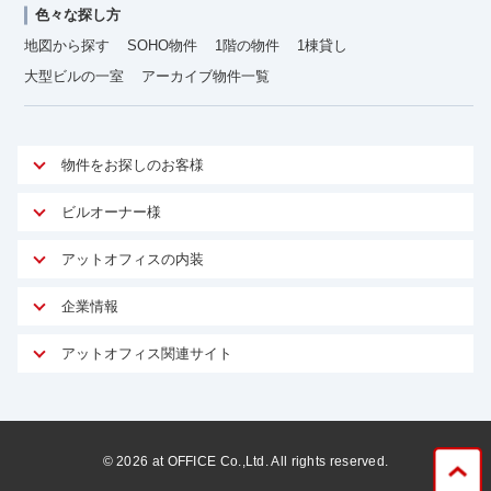
色々な探し方
地図から探す
SOHO物件
1階の物件
1棟貸し
大型ビルの一室
アーカイブ物件一覧
物件をお探しのお客様
アットオフィスが選ばれる理由
ビルオーナー様
安心への取り組み
オーナー様向けサービス
アットオフィスの内装
ご契約者様インタビュー
物件掲載依頼
サービス内容
オフィスお役立ちコラム
企業情報
マイソク作成
無料オフィスレイアウト作成
オフィス移転 用語集
会社概要
物件情報から成約賃料を予測
アットオフィス関連サイト
内装に関するよくある質問
オフィス移転スケジュール
スタッフ紹介
リーシングマネジメント
アットクリニック
内装に関するお問い合わせフォーム
オフィス移転に関するよくある質問
プライバシーポリシー
リノベーション
アットレジデンス
オフィス移転ガイド無料ダウンロード
サイトマップ
サブリース
ビルアド
©
2026
at OFFICE Co.,Ltd. All rights reserved.
居抜きで入居・退去
ニュース
空室対策に居抜きをすすめる理由