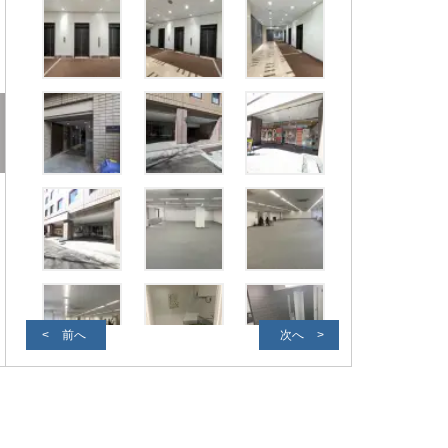
前へ
次へ
外観写真２