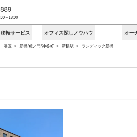
-889
0～18:00
・移転サービス
オフィス探しノウハウ
オー
港区
新橋/虎ノ門/神谷町
新橋駅
ランディック新橋
物件掲載依頼
埼玉
千葉
スが選ばれる理由
空室
安心への取
に
無料オフィスレイアウト作成
スタッフ紹介
内装に関する
プライバシー
お困りの
成約賃料を予測
す
エリアから探す
エリアから
けサービス
オーナー様
ンタビュー
オフィスお
リノベーション
路線から探す
路線から探
空室対策に居抜きをすすめる理
 用語集
オフィス移
探す
こだわりから探す
こだわりか
考に探す
賃料相場を参考に探す
賃料相場を
ビル売却でビジネス拡大
ビル管理
に
東京本社
神奈川支店 横浜営業所
大阪支店 梅田営業所
介
お困りの
地図から探す
原状回復
地図から探
オーナー様
オフィス移転に関するお役立ちコンテンツ
ード
ニックを探す
埼玉のクリニックを探す
千葉のクリ
ビルアド
ベンチャー.jp