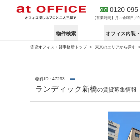
0120-095
【営業時間】月～金曜日／9:0
物件検索
オフィス内装
賃貸オフィス・貸事務所トップ
東京のエリアから探す
東京
神奈川
アットオフィ
サービス内容
会社概要
エリアから探す
エリアから探
オーナー様向
ご契約者様イ
オフィス内装・移転サービス
路線から探す
路線から探す
企業情報
オーナー様へ
オフィス移転
こだわりから探す
こだわりから
オフィス探しノウハウ
物件ID : 47263
賃料相場を参考に探す
賃料相場を参
ランディック新橋
の賃貸募集情報
オフィス紹
地図から探す
地図から探す
無料ダウンロ
居抜き物件特集
神奈川のクリ
アットオフィス関連サイト
居抜きで入居・退去
シェア・レンタルオフィス
アットクリニック
アットレジデンス
バーチャルオフィス
東京のクリニックを探す