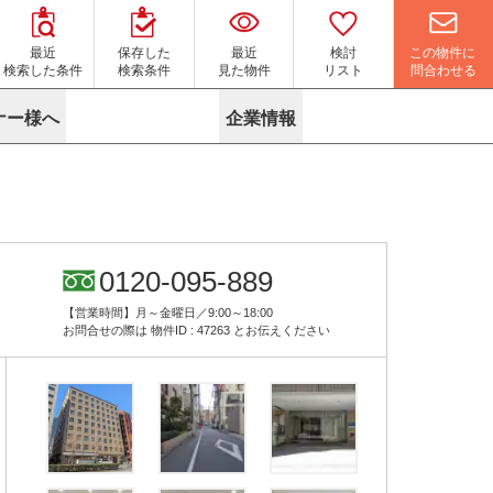
この物件に
最近
保存した
最近
検討
問合わせる
検索した条件
検索条件
見た物件
リスト
ナー様へ
企業情報
マイソク作成サービス
名古屋
り組み
よくある質問
ポリシー
内装に関するお問合せフォーム
ニュース
リーシングマネジメント
探す
エリアから探す
役立ちコラム
サブリース
す
路線から探す
由
転に関するよくある質問
ら探す
こだわりから探す
0120-095-889
参考に探す
賃料相場を参考に探す
賃料保証サービス
【営業時間】月～金曜日／9:00～18:00
す
蛍光灯の廃止に備えてLED化へ
地図から探す
お問合せの際は
物件ID : 47263
とお伝えください
ニックを探す
名古屋のクリニックを探す
ベンチャー・フォーラム