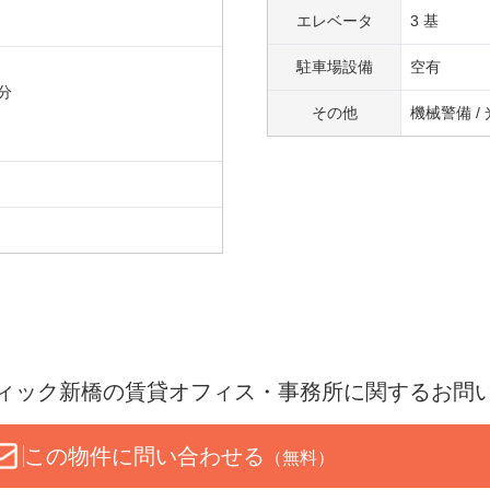
エレベータ
3 基
駐車場設備
空有
分
その他
機械警備 /
ィック新橋
の賃貸オフィス・事務所に関するお問
この物件に問い合わせる
（無料）