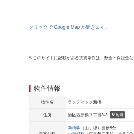
クリックで Google Map が開きます。
※このサイトに記載がある賃貸条件は、敷金・保証金な
物件情報
物件名
ランディック新橋
住所
港区
西新橋３丁目
8-3
地図
新橋
駅
（
山手線
）
徒歩
8
分