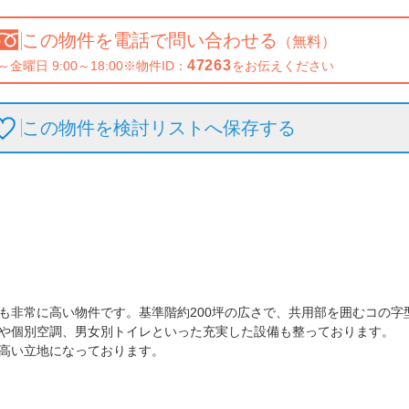
この物件を
電話で問い合わせる
（無料）
47263
～金曜日 9:00～18:00
※物件ID：
をお伝えください
この物件を検討リストへ保存
する
も非常に高い物件です。基準階約200坪の広さで、共用部を囲むコの字
や個別空調、男女別トイレといった充実した設備も整っております。

高い立地になっております。