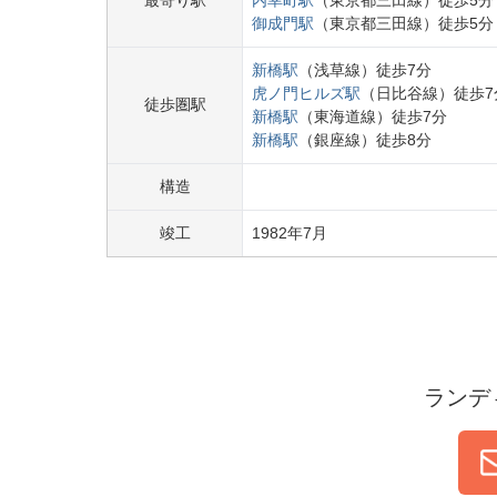
最寄り駅
内幸町
駅
（
東京都三田線
）
徒歩
5
分
御成門
駅
（
東京都三田線
）
徒歩
5
分
新橋
駅
（
浅草線
）
徒歩
7
分
虎ノ門ヒルズ
駅
（
日比谷線
）
徒歩
7
徒歩圏駅
新橋
駅
（
東海道線
）
徒歩
7
分
新橋
駅
（
銀座線
）
徒歩
8
分
構造
竣工
1982
年
7
月
ランデ