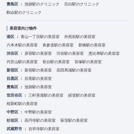
豊島区
池袋駅のクリニック
目白駅のクリニック
駒込駅のクリニック
美容室向け物件
港区
青山一丁目駅の美容室
外苑前駅の美容室
六本木駅の美容室
表参道駅の美容室
新橋駅の美容室
渋谷区
原宿駅の美容室
渋谷駅の美容室
恵比寿駅の美容室
代官山駅の美容室
初台駅の美容室
笹塚駅の美容室
新宿区
新宿駅の美容室
高田馬場駅の美容室
目黒区
目黒駅の美容室
豊島区
池袋駅の美容室
世田谷区
三軒茶屋駅の美容室
経堂駅の美容室
桜新町駅の美容室
中野区
中野駅の美容室
杉並区
高円寺駅の美容室
荻窪駅の美容室
武蔵野市
吉祥寺駅の美容室