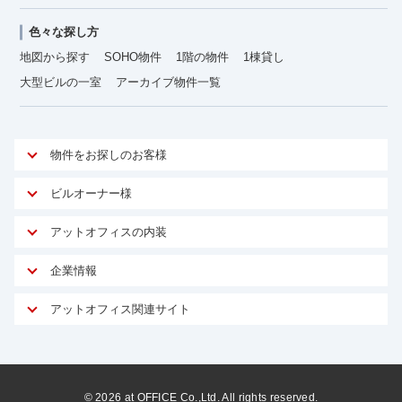
色々な探し方
地図から探す
SOHO物件
1階の物件
1棟貸し
大型ビルの一室
アーカイブ物件一覧
物件をお探しのお客様
アットオフィスが選ばれる理由
ビルオーナー様
安心への取り組み
オーナー様向けサービス
アットオフィスの内装
ご契約者様インタビュー
物件掲載依頼
サービス内容
オフィスお役立ちコラム
企業情報
マイソク作成
無料オフィスレイアウト作成
オフィス移転 用語集
会社概要
物件情報から成約賃料を予測
アットオフィス関連サイト
内装に関するよくある質問
オフィス移転スケジュール
スタッフ紹介
リーシングマネジメント
アットクリニック
内装に関するお問い合わせフォーム
オフィス移転に関するよくある質問
プライバシーポリシー
リノベーション
アットレジデンス
オフィス移転ガイド無料ダウンロード
サイトマップ
サブリース
ビルアド
©
2026
at OFFICE Co.,Ltd. All rights reserved.