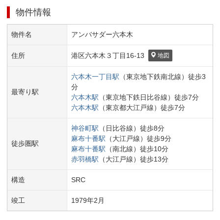
物件情報
物件名
アンバサダー六本木
住所
港区
六本木３丁目
16-13
地図
六本木一丁目
駅
（
東京地下鉄南北線
）
徒歩
3
分
最寄り駅
六本木
駅
（
東京地下鉄日比谷線
）
徒歩
7
分
六本木
駅
（
東京都大江戸線
）
徒歩
7
分
神谷町
駅
（
日比谷線
）
徒歩
8
分
麻布十番
駅
（
大江戸線
）
徒歩
9
分
徒歩圏駅
麻布十番
駅
（
南北線
）
徒歩
10
分
赤羽橋
駅
（
大江戸線
）
徒歩
13
分
構造
SRC
竣工
1979
年
2
月