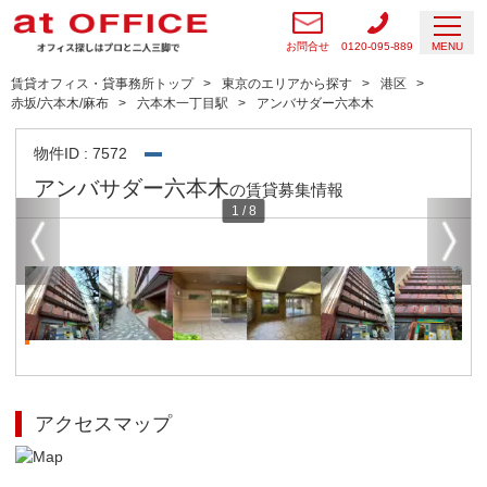
お問合せ
0120-095-889
MENU
賃貸オフィス・貸事務所トップ
東京のエリアから探す
港区
赤坂/六本木/麻布
六本木一丁目駅
アンバサダー六本木
物件ID : 7572
アンバサダー六本木
の賃貸募集情報
1
/
8
アクセスマップ