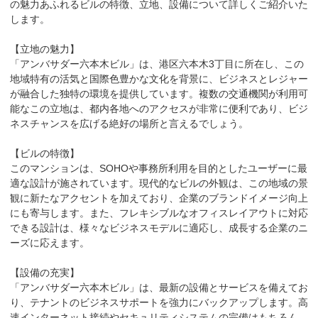
の魅力あふれるビルの特徴、立地、設備について詳しくご紹介いた
します。

【立地の魅力】

「アンバサダー六本木ビル」は、港区六本木3丁目に所在し、この
地域特有の活気と国際色豊かな文化を背景に、ビジネスとレジャー
が融合した独特の環境を提供しています。複数の交通機関が利用可
能なこの立地は、都内各地へのアクセスが非常に便利であり、ビジ
ネスチャンスを広げる絶好の場所と言えるでしょう。

【ビルの特徴】

このマンションは、SOHOや事務所利用を目的としたユーザーに最
適な設計が施されています。現代的なビルの外観は、この地域の景
観に新たなアクセントを加えており、企業のブランドイメージ向上
にも寄与します。また、フレキシブルなオフィスレイアウトに対応
できる設計は、様々なビジネスモデルに適応し、成長する企業のニ
ーズに応えます。

【設備の充実】

「アンバサダー六本木ビル」は、最新の設備とサービスを備えてお
り、テナントのビジネスサポートを強力にバックアップします。高
速インターネット接続やセキュリティシステムの完備はもちろん、