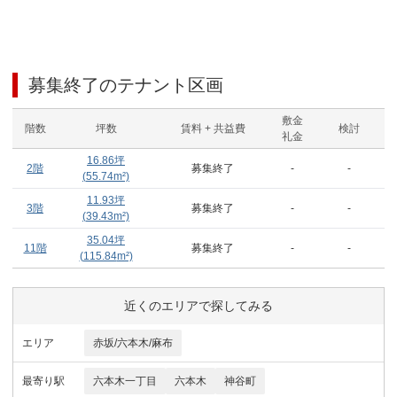
募集終了のテナント区画
敷金
階数
坪数
賃料 + 共益費
検討
礼金
16.86
坪
2階
募集終了
-
-
(
55.74
m²)
11.93
坪
3階
募集終了
-
-
(
39.43
m²)
35.04
坪
11階
募集終了
-
-
(
115.84
m²)
近くのエリアで探してみる
エリア
赤坂/六本木/麻布
最寄り駅
六本木一丁目
六本木
神谷町