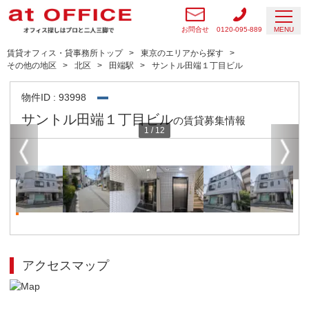
お問合せ
0120-095-889
MENU
賃貸オフィス・貸事務所トップ
東京のエリアから探す
その他の地区
北区
田端駅
サントル田端１丁目ビル
物件ID : 93998
サントル田端１丁目ビル
の賃貸募集情報
1
/
12
アクセスマップ