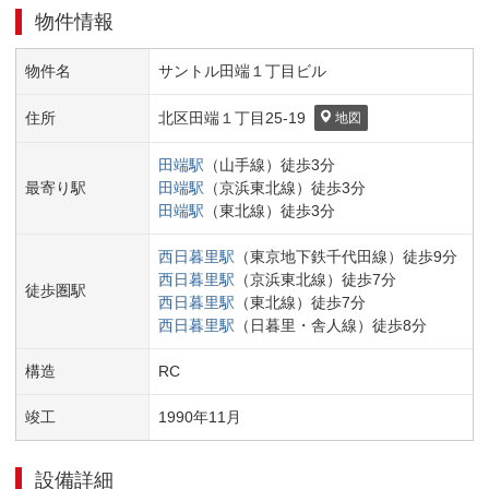
物件情報
物件名
サントル田端１丁目ビル
住所
北区
田端１丁目
25-19
地図
田端
駅
（
山手線
）
徒歩
3
分
最寄り駅
田端
駅
（
京浜東北線
）
徒歩
3
分
田端
駅
（
東北線
）
徒歩
3
分
西日暮里
駅
（
東京地下鉄千代田線
）
徒歩
9
分
西日暮里
駅
（
京浜東北線
）
徒歩
7
分
徒歩圏駅
西日暮里
駅
（
東北線
）
徒歩
7
分
西日暮里
駅
（
日暮里・舎人線
）
徒歩
8
分
構造
RC
竣工
1990
年
11
月
設備詳細