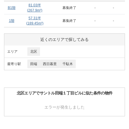
81.03
坪
B1階
募集終了
-
-
(
267.9
m²)
57.31
坪
1階
募集終了
-
-
(
189.45
m²)
近くのエリアで探してみる
エリア
北区
最寄り駅
田端
西日暮里
千駄木
北区
エリアで
サントル田端１丁目ビル
に似た条件の物件
エラーが発生しました