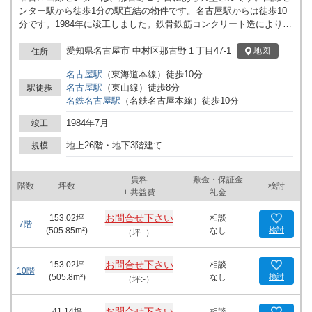
ンター駅から徒歩1分の駅直結の物件です。名古屋駅からは徒歩10
分です。1984年に竣工しました。鉄骨鉄筋コンクリート造により耐
震性があります。エレベーターは11基です。セントラル空調のた
め、静かな環境で作業できます。床下にケーブルを入れるOAフロ
愛知県名古屋市 中村区那古野１丁目47-1
地図
住所
アで、すっきりとした空間です。周辺に飲食店やコンビニがあり、
名古屋
駅
（
東海道本線
）
徒歩
10
分
急用時も困りません。カーシェアリングに近いため、車が利用しや
名古屋
駅
（
東山線
）
徒歩
8
分
駅徒歩
すい環境です。首都高脇ですが、大通り交差点に位置するため、見
名鉄名古屋
駅
（
名鉄名古屋本線
）
徒歩
10
分
通しの良い場所です。駅前商業地のため、利便性の良いエリアで
す。
1984年7月
竣工
地上26階・地下3階建て
規模
賃料
敷金・保証金
階数
坪数
検討
+ 共益費
礼金
お問合せ下さい
153.02
坪
相談
7階
(
505.85
m²)
なし
検討
（坪:-）
お問合せ下さい
153.02
坪
相談
10階
(
505.8
m²)
なし
検討
（坪:-）
お問合せ下さい
41.14
坪
相談