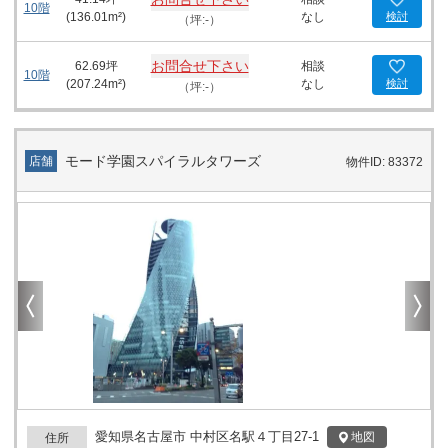
10階
(
136.01
m²)
なし
検討
（坪:-）
お問合せ下さい
62.69
坪
相談
10階
(
207.24
m²)
なし
検討
（坪:-）
モード学園スパイラルタワーズ
店舗
物件ID: 83372
愛知県名古屋市 中村区名駅４丁目27-1
地図
住所