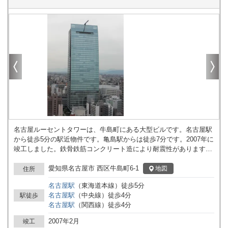
名古屋ルーセントタワーは、牛島町にある大型ビルです。名古屋駅
から徒歩5分の駅近物件です。亀島駅からは徒歩7分です。2007年に
竣工しました。鉄骨鉄筋コンクリート造により耐震性があります。
エレベーターは26基です。セントラル空調のため、静かな環境で作
業できます。床下にケーブルを入れるOAフロアで、すっきりとし
愛知県名古屋市 西区牛島町6-1
地図
住所
た空間です。駐車場があります。店舗や飲食店向けの物件です。周
名古屋
駅
（
東海道本線
）
徒歩
5
分
辺に飲食店やコンビニがあり、急用時も困りません。カーシェアリ
名古屋
駅
（
中央線
）
徒歩
4
分
駅徒歩
ングに近いため、車が利用しやすい環境です。大通りに位置してお
名古屋
駅
（
関西線
）
徒歩
4
分
り、見通しの良い場所です。駅前付近の商業地のため、移動に便利
なエリアです。
2007年2月
竣工