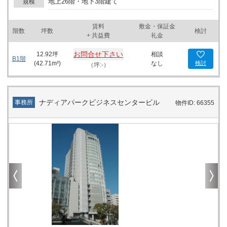
地上26階・地下3階建て
規模
賃料
敷金・保証金
階数
坪数
検討
+ 共益費
礼金
お問合せ下さい
12.92
坪
相談
B1階
(
42.71
m²)
なし
検討
（坪:-）
ナディアパークビジネスセンタービル
事務所
物件ID: 66355