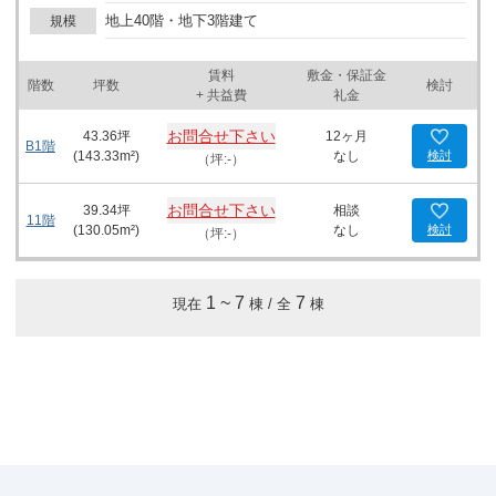
地上40階・地下3階建て
規模
賃料
敷金・保証金
階数
坪数
検討
+ 共益費
礼金
お問合せ下さい
43.36
坪
12ヶ月
B1階
(
143.33
m²)
なし
検討
（坪:-）
お問合せ下さい
39.34
坪
相談
11階
(
130.05
m²)
なし
検討
（坪:-）
1
~
7
7
現在
棟 / 全
棟