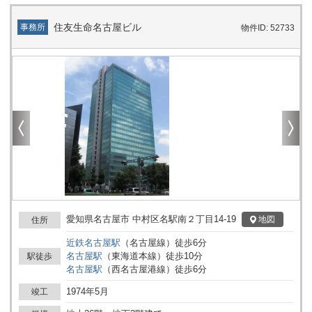
住友生命名古屋ビル
事務所
物件ID: 52733
愛知県名古屋市 中村区名駅南２丁目14-19
地図
住所
近鉄名古屋
駅
（
名古屋線
）
徒歩
6
分
名古屋
駅
（
東海道本線
）
徒歩
10
分
駅徒歩
名古屋
駅
（
西名古屋港線
）
徒歩
6
分
1974年5月
竣工