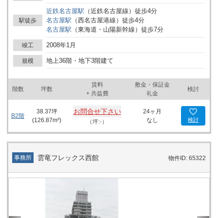
近鉄名古屋
駅
（
近鉄名古屋線
）
徒歩
4
分
名古屋
駅
（
西名古屋港線
）
徒歩
4
分
駅徒歩
名古屋
駅
（
東海道・山陽新幹線
）
徒歩
7
分
2008年1月
竣工
地上36階・地下3階建て
規模
賃料
敷金・保証金
階数
坪数
検討
+ 共益費
礼金
お問合せ下さい
38.37
坪
24ヶ月
B2階
(
126.87
m²)
なし
検討
（坪:-）
雲竜フレックス西館
事務所
物件ID: 65322