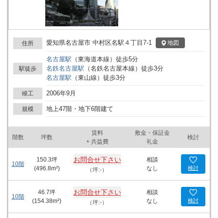
愛知県名古屋市 中村区名駅４丁目7-1
地図
住所
名古屋
駅
（
東海道本線
）
徒歩
5
分
名鉄名古屋
駅
（
名鉄名古屋本線
）
徒歩
3
分
駅徒歩
名古屋
駅
（
東山線
）
徒歩
3
分
2006年9月
竣工
地上47階・地下6階建て
規模
賃料
敷金・保証金
階数
坪数
検討
+ 共益費
礼金
お問合せ下さい
150.3
坪
相談
10階
(
496.8
m²)
なし
検討
（坪:-）
お問合せ下さい
46.7
坪
相談
10階
(
154.38
m²)
なし
検討
（坪:-）