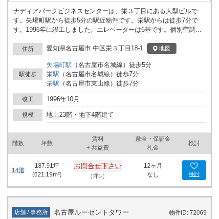
ナディアパークビジネスセンターは、栄３丁目にある大型ビルで
す。矢場町駅から徒歩5分の駅近物件です。栄駅からは徒歩7分で
す。1996年に竣工しました。エレベーターは6基です。個別空調で
管理しやすく、コスト削減になります。床下にケーブルを入れる
OAフロアで、すっきりとした空間です。周辺に飲食店やコンビニ
愛知県名古屋市 中区栄３丁目18-1
地図
住所
があり、急用時も困りません。ショッピングモールや銀行に近いた
矢場町
駅
（
名古屋市名城線
）
徒歩
5
分
め、移動時間が短縮できます。裏通りですが、隣接した建物が少な
栄
駅
（
名古屋市名城線
）
徒歩
7
分
駅徒歩
いため、見通しの良い場所です。駅前商業地のため、移動に便利な
栄
駅
（
名古屋市東山線
）
徒歩
7
分
エリアです。
1996年10月
竣工
地上23階・地下4階建て
規模
賃料
敷金・保証金
階数
坪数
検討
+ 共益費
礼金
お問合せ下さい
187.91
坪
12ヶ月
14階
(
621.19
m²)
なし
検討
（坪:-）
名古屋ルーセントタワー
店舗 / 事務所
物件ID: 72069