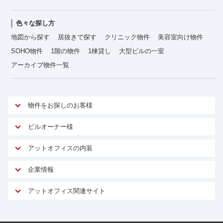
色々な探し方
地図から探す
居抜きで探す
クリニック物件
美容室向け物件
SOHO物件
1階の物件
1棟貸し
大型ビルの一室
アーカイブ物件一覧
物件をお探しのお客様
アットオフィスが選ばれる理由
ビルオーナー様
安心への取り組み
オーナー様向けサービス
アットオフィスの内装
ご契約者様インタビュー
物件掲載依頼
サービス内容
オフィスお役立ちコラム
企業情報
マイソク作成
無料オフィスレイアウト作成
オフィス移転 用語集
会社概要
物件情報から成約賃料を予測
アットオフィス関連サイト
内装に関するよくある質問
オフィス移転スケジュール
スタッフ紹介
リーシングマネジメント
アットクリニック
内装に関するお問い合わせフォーム
オフィス移転に関するよくある質問
プライバシーポリシー
リノベーション
アットレジデンス