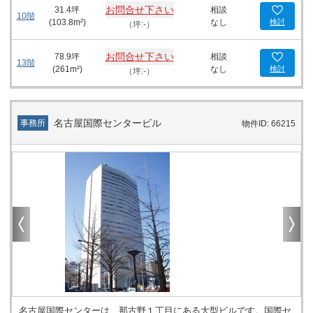
お問合せ下さい
31.4
坪
相談
10階
(
103.8
m²)
なし
検討
（坪:-）
お問合せ下さい
78.9
坪
相談
13階
(
261
m²)
なし
検討
（坪:-）
名古屋国際センタービル
事務所
物件ID: 66215
名古屋国際センターは、那古野１丁目にある大型ビルです。国際セ