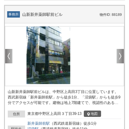
山新新井薬師駅前ビル
事務所
物件ID: 88189
山新新井薬師駅前ビルは、中野区上高田3丁目に位置しています。
西武新宿線「新井薬師前駅」から徒歩1分、「沼袋駅」からも徒歩9
分でアクセスが可能です。建物は地上7階建てで、視認性のある立
地にあります。周辺は駅近隣ということもあり、人の流れや商業施
設、住宅が混在するエリアに所在しています。駅前という立地は、
東京都中野区上高田３丁目39-13
地図
住所
来訪者の案内や日常的な移動の際にも地図上で認識しやすく、法人
新井薬師前
駅
（
西武鉄道新宿線
）
徒歩
1
分
の拠点としてご検討いただく際にも有用です。建物自体は新耐震基
沼袋
駅
（
西武鉄道新宿線
）
徒歩
11
分