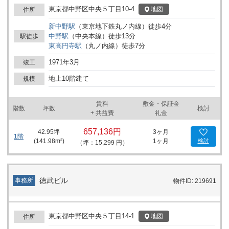
東京都中野区中央５丁目10-4
地図
住所
新中野
駅
（
東京地下鉄丸ノ内線
）
徒歩
4
分
中野
駅
（
中央本線
）
徒歩
13
分
駅徒歩
東高円寺
駅
（
丸ノ内線
）
徒歩
7
分
1971年3月
竣工
地上10階建て
規模
賃料
敷金・保証金
階数
坪数
検討
+ 共益費
礼金
657,136円
42.95
坪
3ヶ月
1階
(
141.98
m²)
1ヶ月
検討
（坪：15,299 円）
徳武ビル
事務所
物件ID: 219691
東京都中野区中央５丁目14-1
地図
住所