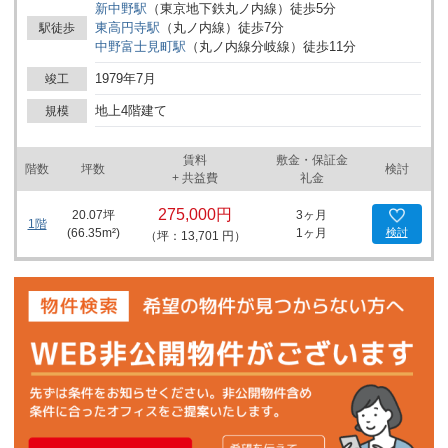
新中野
駅
（
東京地下鉄丸ノ内線
）
徒歩
5
分
東高円寺
駅
（
丸ノ内線
）
徒歩
7
分
駅徒歩
中野富士見町
駅
（
丸ノ内線分岐線
）
徒歩
11
分
1979年7月
竣工
地上4階建て
規模
賃料
敷金・保証金
階数
坪数
検討
+ 共益費
礼金
275,000円
20.07
坪
3ヶ月
1階
(
66.35
m²)
1ヶ月
検討
（坪：13,701 円）