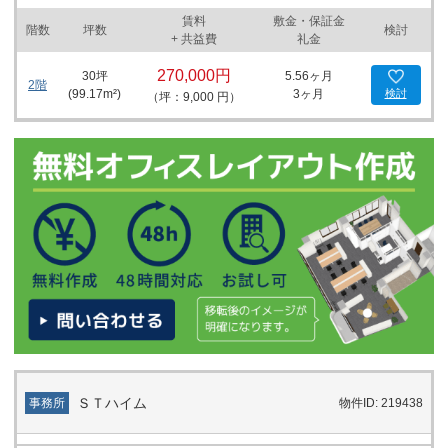
賃料
敷金・保証金
階数
坪数
検討
+ 共益費
礼金
270,000円
30
坪
5.56ヶ月
2階
(
99.17
m²)
3ヶ月
検討
（坪：9,000 円）
ＳＴハイム
事務所
物件ID: 219438