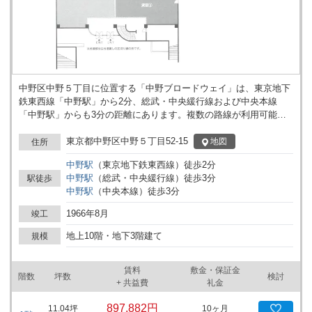
中野区中野５丁目に位置する「中野ブロードウェイ」は、東京地下
鉄東西線「中野駅」から2分、総武・中央緩行線および中央本線
「中野駅」からも3分の距離にあります。複数の路線が利用可能な
立地のため、周辺エリアからのアクセスが容易です。 建物は地上
10階、地下3階建てとなっており、多層構造を活かした様々な用途
東京都中野区中野５丁目52-15
地図
住所
への対応が可能です。フロア構成が幅広いため、各階ごとに異なる
中野
駅
（
東京地下鉄東西線
）
徒歩
2
分
形態での利用や、規模に応じた区画設定が検討できます。中野駅周
中野
駅
（
総武・中央緩行線
）
徒歩
3
分
駅徒歩
辺は商業やサービス業が集積するエリアとなっており、周囲には飲
中野
駅
（
中央本線
）
徒歩
3
分
食店や各種店舗も多く、来客対応や従業員の業務動線も構築しやす
い環境です。 「中野ブロードウェイ」は、建物全体で多様な事業活
1966年8月
竣工
動に応える空間として利用されてきました。事務所や店舗をはじ
め、サービス拠点やショールームなど、階層や区画ごとに目的に合
地上10階・地下3階建て
規模
わせた活用が想定されています。建物の特徴や利用目的に関してご
要望がございましたら、詳細はお問い合わせください。
賃料
敷金・保証金
階数
坪数
検討
+ 共益費
礼金
897,882円
11.04
坪
10ヶ月