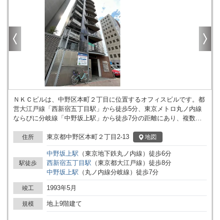
ＮＫＣビルは、中野区本町２丁目に位置するオフィスビルです。都
営大江戸線「西新宿五丁目駅」から徒歩5分、東京メトロ丸ノ内線
ならびに分岐線「中野坂上駅」から徒歩7分の距離にあり、複数路
線へのアクセスが可能な立地となっています。周辺は住宅とオフィ
スが混在した環境で、業務拠点としての利用が想定されます。 建物
東京都中野区本町２丁目2-13
地図
住所
は地上9階建てで、オフィスとしての使用を考えた設計です。各区
中野坂上
駅
（
東京地下鉄丸ノ内線
）
徒歩
6
分
画には光ファイバーが導入されており、ネットワーク環境の整備が
西新宿五丁目
駅
（
東京都大江戸線
）
徒歩
8
分
駅徒歩
なされています。また、機械警備を導入しているため、一定のセキ
中野坂上
駅
（
丸ノ内線分岐線
）
徒歩
7
分
ュリティ体制が敷かれています。耐震性についても新耐震基準を満
たしており、建物の構造面でも安心して利用いただけます。 交通機
1993年5月
竣工
関を利用した業務活動や、周辺エリアとの連携を重視する法人・事
業所の拠点として検討されるケースも想定されます。詳細はお問い
地上9階建て
規模
合わせください。