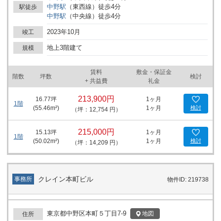
中野
駅
（
東西線
）
徒歩
4
分
駅徒歩
中野
駅
（
中央線
）
徒歩
4
分
2023年10月
竣工
地上3階建て
規模
賃料
敷金・保証金
階数
坪数
検討
+ 共益費
礼金
213,900円
16.77
坪
1ヶ月
1階
(
55.46
m²)
1ヶ月
検討
（坪：12,754 円）
215,000円
15.13
坪
1ヶ月
1階
(
50.02
m²)
1ヶ月
検討
（坪：14,209 円）
クレイン本町ビル
事務所
物件ID: 219738
東京都中野区本町５丁目7-9
地図
住所