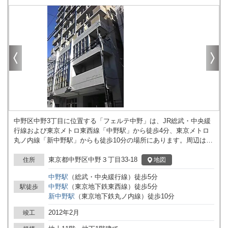
中野区中野3丁目に位置する「フェルテ中野」は、JR総武・中央緩
行線および東京メトロ東西線「中野駅」から徒歩4分、東京メトロ
丸ノ内線「新中野駅」からも徒歩10分の場所にあります。周辺は、
駅周辺の多様な商業施設や飲食店が点在するエリアにあり、様々な
事業活動の拠点として利用を検討できる環境です。 建物は地上11
東京都中野区中野３丁目33-18
地図
住所
階・地下1階構造となっており、エレベーターを1基備えています。
中野
駅
（
総武・中央緩行線
）
徒歩
5
分
機械警備やオートロックによる入退館管理が導入されているため、
中野
駅
（
東京地下鉄東西線
）
徒歩
5
分
駅徒歩
関係者のみが安心して利用できる仕様です。SOHOやマンションタ
新中野
駅
（
東京地下鉄丸ノ内線
）
徒歩
10
分
イプとしても利用できる点が特徴で、事務所用途以外にも住居兼用
や小規模オフィスとしての利用も想定されています。また、新耐震
2012年2月
竣工
基準に対応しているため、建物構造についても一定の基準を満たし
ています。 建物の規模や仕様から、個人事業主や小規模法人の拠