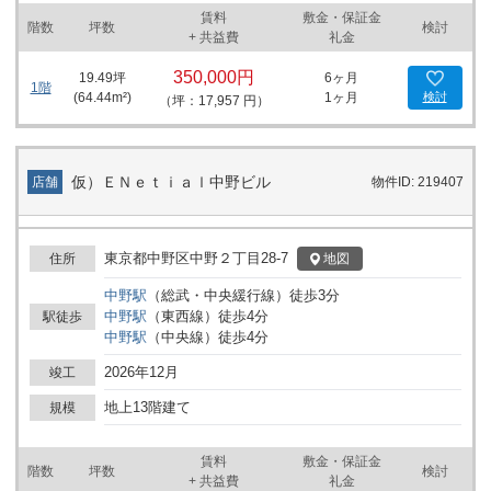
賃料
敷金・保証金
階数
坪数
検討
+ 共益費
礼金
350,000円
19.49
坪
6ヶ月
1階
(
64.44
m²)
1ヶ月
検討
（坪：17,957 円）
仮）ＥＮｅｔｉａｌ中野ビル
店舗
物件ID: 219407
東京都中野区中野２丁目28-7
地図
住所
中野
駅
（
総武・中央緩行線
）
徒歩
3
分
中野
駅
（
東西線
）
徒歩
4
分
駅徒歩
中野
駅
（
中央線
）
徒歩
4
分
2026年12月
竣工
地上13階建て
規模
賃料
敷金・保証金
階数
坪数
検討
+ 共益費
礼金