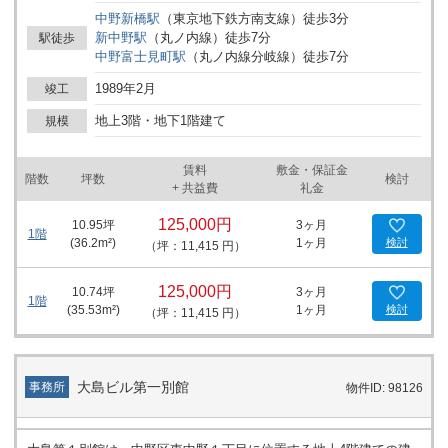
中野新橋
駅
（
東京地下鉄方南支線
）
徒歩
3
分
新中野
駅
（
丸ノ内線
）
徒歩
7
分
駅徒歩
中野富士見町
駅
（
丸ノ内線分岐線
）
徒歩
7
分
1989年2月
竣工
地上3階・地下1階建て
規模
賃料
敷金・保証金
階数
坪数
検討
+ 共益費
礼金
125,000円
10.95
坪
3ヶ月
1階
(
36.2
m²)
1ヶ月
検討
（坪：11,415 円）
125,000円
10.74
坪
3ヶ月
1階
(
35.53
m²)
1ヶ月
検討
（坪：11,415 円）
大島ビル第一別館
事務所
物件ID: 98126