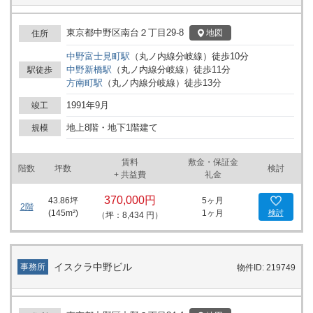
東京都中野区南台２丁目29-8
地図
住所
中野富士見町
駅
（
丸ノ内線分岐線
）
徒歩
10
分
中野新橋
駅
（
丸ノ内線分岐線
）
徒歩
11
分
駅徒歩
方南町
駅
（
丸ノ内線分岐線
）
徒歩
13
分
1991年9月
竣工
地上8階・地下1階建て
規模
賃料
敷金・保証金
階数
坪数
検討
+ 共益費
礼金
370,000円
43.86
坪
5ヶ月
2階
(
145
m²)
1ヶ月
検討
（坪：8,434 円）
イスクラ中野ビル
事務所
物件ID: 219749