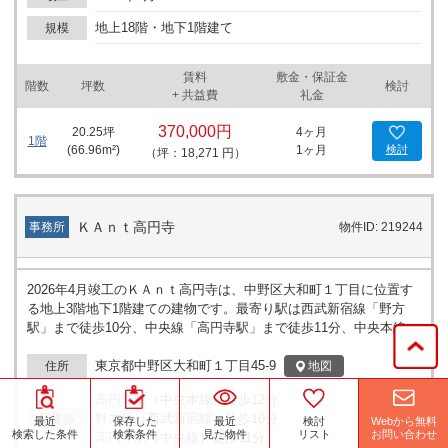
地上18階・地下1階建て
規模
賃料
敷金・保証金
階数
坪数
検討
+ 共益費
礼金
370,000円
20.25
坪
4ヶ月
1階
(
66.96
m²)
1ヶ月
検討
（坪：18,271 円）
ＫＡｎｔ高円寺
事務所
物件ID: 219244
2026年4月竣工のＫＡｎｔ高円寺は、中野区大和町１丁目に位置す
る地上3階地下1階建ての建物です。最寄り駅は西武新宿線「野方
駅」まで徒歩10分、中央線「高円寺駅」まで徒歩11分、中央本線
「高円寺駅」まで徒歩12分の立地です。館内設備として、管理人常
駐、光ファイバーが備えられています。SOHOやマンションとして
東京都中野区大和町１丁目45-9
地図
住所
の利用もご相談いただけます。
高円寺
駅
（
中央本線
）
徒歩
12
分
野方
駅
（
西武新宿線
）
徒歩
10
分
駅徒歩
Webから無料
最近
保存した
最近
検討
お問い合わせ
検索した条件
検索条件
見た物件
リスト
高円寺
駅
（
中央線
）
徒歩
11
分