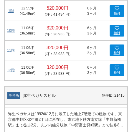
520,000円
12.55
坪
6ヶ月
1階
(
41.49
m²)
3ヶ月
検討
（坪：41,434 円）
320,000円
11.06
坪
6ヶ月
10階
(
36.58
m²)
3ヶ月
検討
（坪：28,933 円）
320,000円
11.06
坪
6ヶ月
11階
(
36.58
m²)
3ヶ月
検討
（坪：28,933 円）
320,000円
11.06
坪
6ヶ月
12階
(
36.58
m²)
3ヶ月
検討
（坪：28,933 円）
弥生ペガサスビル
事務所
物件ID: 21415
弥生ペガサスは1992年12月に竣工した地上7階建ての建物です。東
京都中野区弥生町2丁目に所在し、東京地下鉄方南支線「中野新橋
駅」まで徒歩2分、丸ノ内線分岐線「中野富士見町駅」まで徒歩8
分、大江戸線「西新宿五丁目駅」まで徒歩11分です。24時間利用が