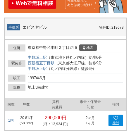
エビスヤビル
事務所
物件ID: 219678
東京都中野区本町２丁目24-6
地図
住所
中野坂上
駅
（
東京地下鉄丸ノ内線
）
徒歩
6
分
西新宿五丁目
駅
（
東京都大江戸線
）
徒歩
9
分
駅徒歩
中野坂上
駅
（
丸ノ内線分岐線
）
徒歩
6
分
1997年6月
竣工
地上3階建て
規模
賃料
敷金・保証金
階数
坪数
検討
+ 共益費
礼金
290,000円
20.81
坪
2ヶ月
1階
(
68.8
m²)
1ヶ月
検討
（坪：13,934 円）