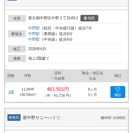
東京都中野区中野５丁目49-2
地図
住所
中野
駅
（
総武・中央緩行線
）
徒歩
7
分
中野
駅
（
東西線
）
徒歩
6
分
駅徒歩
中野
駅
（
中央線
）
徒歩
6
分
2026年6月
竣工
地上2階建て
規模
賃料
敷金・保証金
階数
坪数
検討
+ 共益費
礼金
461,501円
11.06
坪
8ヶ月
1階
(
36.59
m²)
3ヶ月
検討
（坪：41,726 円）
新中野サニーハイツ
事務所
物件ID: 219692