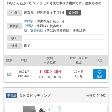
前駅から徒歩13分でアクセス可能な事務所物件です。複数路線の駅
が利用できる立地が特徴です。
東京都中野区新井１丁目6-6
地図
住所
中野
駅
（
中央本線
）
徒歩
6
分
中野
駅
（
東西線
）
徒歩
6
分
駅徒歩
新井薬師前
駅
（
西武鉄道新宿線
）
徒歩
13
分
竣工
建て
規模
賃料
敷金・保証金
階数
坪数
検討
+ 共益費
礼金
1,000,250円
40.01
坪
12ヶ月
1階
(
132.26
m²)
1ヶ月
検討
（坪：25,000 円）
ＮＫＣビルディング
事務所
物件ID: 34162