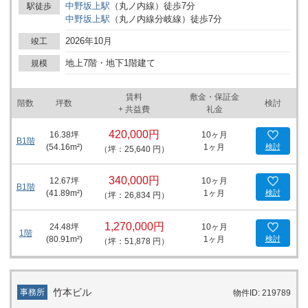
中野坂上
駅
（
丸ノ内線
）
徒歩
7
分
駅徒歩
中野坂上
駅
（
丸ノ内線分岐線
）
徒歩
7
分
2026年10月
竣工
地上7階・地下1階建て
規模
賃料
敷金・保証金
階数
坪数
検討
+ 共益費
礼金
420,000円
16.38
坪
10ヶ月
B1階
(
54.16
m²)
1ヶ月
検討
（坪：25,640 円）
340,000円
12.67
坪
10ヶ月
B1階
(
41.89
m²)
1ヶ月
検討
（坪：26,834 円）
1,270,000円
24.48
坪
10ヶ月
1階
(
80.91
m²)
1ヶ月
検討
（坪：51,878 円）
竹本ビル
事務所
物件ID: 219789