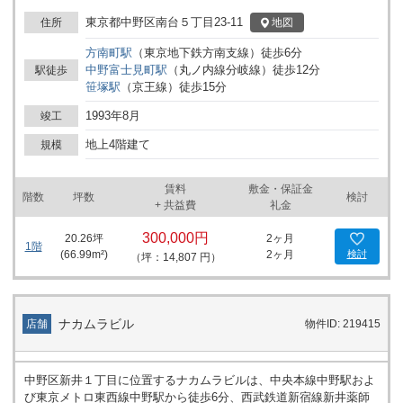
東京都中野区南台５丁目23-11
地図
住所
方南町
駅
（
東京地下鉄方南支線
）
徒歩
6
分
中野富士見町
駅
（
丸ノ内線分岐線
）
徒歩
12
分
駅徒歩
笹塚
駅
（
京王線
）
徒歩
15
分
1993年8月
竣工
地上4階建て
規模
賃料
敷金・保証金
階数
坪数
検討
+ 共益費
礼金
300,000円
20.26
坪
2ヶ月
1階
(
66.99
m²)
2ヶ月
検討
（坪：14,807 円）
ナカムラビル
店舗
物件ID: 219415
中野区新井１丁目に位置するナカムラビルは、中央本線中野駅およ
び東京メトロ東西線中野駅から徒歩6分、西武鉄道新宿線新井薬師