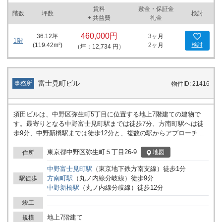
賃料
敷金・保証金
階数
坪数
検討
+ 共益費
礼金
460,000円
36.12
坪
3ヶ月
1階
(
119.42
m²)
2ヶ月
検討
（坪：12,734 円）
富士見町ビル
事務所
物件ID: 21416
須田ビルは、中野区弥生町5丁目に位置する地上7階建ての建物で
す。最寄りとなる中野富士見町駅までは徒歩7分、方南町駅へは徒
歩9分、中野新橋駅までは徒歩12分と、複数の駅からアプローチが
可能な立地です。分岐線沿線に拠点を構えることで、関係各所への
訪問や従業員の通勤経路に幅を持たせたい法人様にも利用しやすい
東京都中野区弥生町５丁目26-9
地図
住所
環境となっています。 建物は7階建ての構成で、オフィスや店舗な
中野富士見町
駅
（
東京地下鉄方南支線
）
徒歩
1
分
ど、各種事業活動に合わせてフロアの使い分けがしやすい特徴があ
方南町
駅
（
丸ノ内線分岐線
）
徒歩
9
分
駅徒歩
ります。周辺は落ち着いた住宅街の雰囲気に囲まれており、来訪者
中野新橋
駅
（
丸ノ内線分岐線
）
徒歩
12
分
にとっても分かりやすいエリアに位置しています。駅からの距離感
や周辺環境を踏まえ、事業拠点としてご検討の際には実際の立地や
竣工
周辺状況もご確認いただくことをおすすめします。 須田ビルについ
地上7階建て
ての詳細はお問い合わせください。
規模