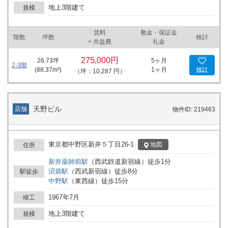
地上3階建て
規模
賃料
敷金・保証金
階数
坪数
検討
+ 共益費
礼金
275,000円
26.73
坪
5ヶ月
2-3階
(
88.37
m²)
1ヶ月
検討
（坪：10,287 円）
天野ビル
店舗
物件ID: 219463
東京都中野区新井５丁目26-1
地図
住所
新井薬師前
駅
（
西武鉄道新宿線
）
徒歩
1
分
沼袋
駅
（
西武新宿線
）
徒歩
8
分
駅徒歩
中野
駅
（
東西線
）
徒歩
15
分
1967年7月
竣工
地上3階建て
規模