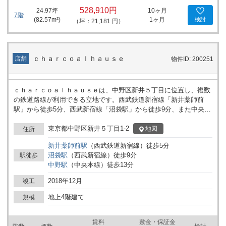
528,910円
24.97
坪
10ヶ月
7階
(
82.57
m²)
1ヶ月
検討
（坪：21,181 円）
ｃｈａｒｃｏａｌｈａｕｓｅ
店舗
物件ID: 200251
ｃｈａｒｃｏａｌｈａｕｓｅは、中野区新井５丁目に位置し、複数
の鉄道路線が利用できる立地です。西武鉄道新宿線「新井薬師前
駅」から徒歩5分、西武新宿線「沼袋駅」から徒歩9分、また中央本
線「中野駅」からも徒歩13分の距離にあります。周辺は住宅や商業
施設が混在し、日常的な通行も多い地域です。 建物は、通勤や来訪
東京都中野区新井５丁目1-2
地図
住所
者のアクセスに配慮した場所にあり、事業用としてさまざまな用途
新井薬師前
駅
（
西武鉄道新宿線
）
徒歩
5
分
を検討しやすい環境が整っています。近隣駅から徒歩圏のため、公
沼袋
駅
（
西武新宿線
）
徒歩
9
分
駅徒歩
共交通機関を利用する従業員や訪問者にも対応しやすい立地です。
中野
駅
（
中央本線
）
徒歩
13
分
事務所や店舗等、法人利用を前提としたビルをお探しの場合、検討
対象となる物件の一つと言えます。 業種や職種に応じたワークスペ
2018年12月
竣工
ースの確保や、各駅と建物を結ぶ動線の確保など、利用方法に関し
て柔軟性が見込めます。詳細はお問い合わせください。
地上4階建て
規模
賃料
敷金・保証金