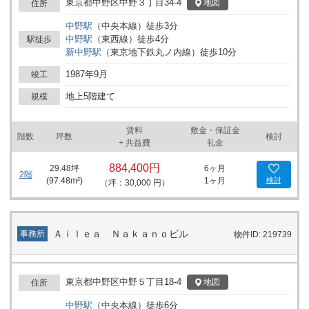
東京都中野区中野３丁目34-4
地図
住所
中野
駅
（
中央本線
）
徒歩
3
分
中野
駅
（
東西線
）
徒歩
4
分
駅徒歩
新中野
駅
（
東京地下鉄丸ノ内線
）
徒歩
10
分
1987年9月
竣工
地上5階建て
規模
賃料
敷金・保証金
階数
坪数
検討
+ 共益費
礼金
884,400円
29.48
坪
6ヶ月
2階
(
97.48
m²)
1ヶ月
検討
（坪：30,000 円）
Ａｉｌｅａ Ｎａｋａｎｏビル
事務所
物件ID: 219739
東京都中野区中野５丁目18-4
地図
住所
中野
駅
（
中央本線
）
徒歩
6
分