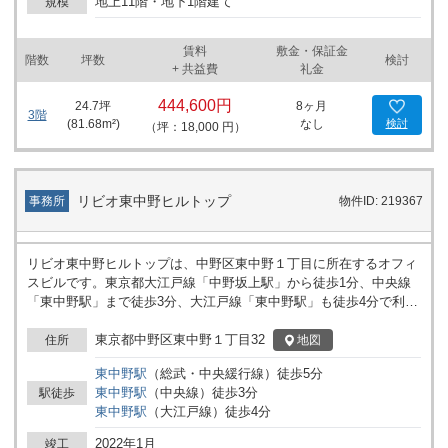
地上11階・地下1階建て
規模
点、あるいは住居兼事務所としての利用を検討される方にも利用イ
メージがしやすい物件です。詳細はお問い合わせください。
賃料
敷金・保証金
階数
坪数
検討
+ 共益費
礼金
444,600円
24.7
坪
8ヶ月
3階
(
81.68
m²)
なし
検討
（坪：18,000 円）
リビオ東中野ヒルトップ
事務所
物件ID: 219367
リビオ東中野ヒルトップは、中野区東中野１丁目に所在するオフィ
スビルです。東京都大江戸線「中野坂上駅」から徒歩1分、中央線
「東中野駅」まで徒歩3分、大江戸線「東中野駅」も徒歩4分で利用
可能です。2022年1月竣工、地上18階地下1階建ての構造を持つ事務
所物件です。
東京都中野区東中野１丁目32
地図
住所
東中野
駅
（
総武・中央緩行線
）
徒歩
5
分
東中野
駅
（
中央線
）
徒歩
3
分
駅徒歩
東中野
駅
（
大江戸線
）
徒歩
4
分
2022年1月
竣工