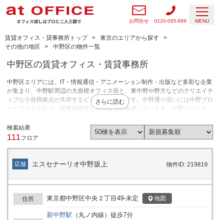
お問合せ
0120-095-889
MENU
賃貸オフィス・貸事務所トップ
東京のエリアから探す
その他の地区
中野区の物件一覧
中野区の賃貸オフィス・賃貸事務所
中野区エリアには、IT・情報通信・アニメーション制作・出版など多彩な企業
が集まり、中野駅周辺の大規模オフィス街と、東中野や野方などのクリエイテ
ィブな小規模拠点が共存するビジネスエリアです。中野通り沿いには中野ブロ
さらに読む
ードウェイがあり、商業利便性と業務機能が集積しています。中野セントラル
パークが竣工し、今後は中野駅西口開発ビルの開業も予定されています。中野
駅周辺ではITやコンテンツ制作の大規模賃貸オフィス物件需要が高く、東中野
検索結果
や野方エリアでは10～50坪の小規模オフィス・スタジオを探しているデザイ
111
フロア
ン・士業・小売向けの需要が根強いです。中野区エリアは、採用力や発信力を
重視する企業のオフィス、飲食・物販など店舗両方の拠点づくりに向いていま
す。即時利用できるセットアップオフィスも揃っており、初期費用を抑えてス
エスセナーリオ中野坂上
店舗
物件ID: 219819
ピーディーな事業スタートを目指す企業にも対応しています。
東京都中野区中央２丁目49-未定
地図
住所
新中野
駅
（
丸ノ内線
）
徒歩
7
分