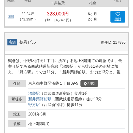
階数
坪数
検討
+ 共益費
礼金
328,000円
22.24
坪
6ヶ月
2階
(
73.39
m²)
2ヶ月
検討
（坪：14,747 円）
鶴巻ビル
店舗
物件ID: 217880
鶴巻は、中野区沼袋１丁目に所在する地上3階建ての建物です。最
寄り駅である西武鉄道新宿線「沼袋駅」から徒歩1分の距離に加
え、「野方駅」までは11分、「新井薬師前駅」までは13分と、複数
駅が徒歩圏内に位置しています。駅近くに立地しているため、通勤
や来訪者の動線がシンプルになっています。 建物は新耐震基準を満
東京都中野区沼袋１丁目39-5
地図
住所
たしており、地上3階の構成です。エレベーターが1基設置されてい
沼袋
駅
（
西武鉄道新宿線
）
徒歩
1
分
るため、階をまたいだ移動もスムーズに行うことが可能です。オフ
新井薬師前
駅
（
西武鉄道新宿線
）
徒歩
13
分
駅徒歩
ィスや店舗など、事業用用途に対応する柔軟な使い方が想定される
野方
駅
（
西武新宿線
）
徒歩
11
分
建物となっています。 駅からのアクセスが明確なため、従業員や取
引先とのやり取りを考慮した際にも利便性を確保しやすい環境で
2001年5月
竣工
す。建物のサイズや階数を踏まえ、事業規模や利用形態に応じてフ
ロア割りや利用計画を検討いただけます。詳細はお問い合わせくだ
地上3階建て
規模
さい。