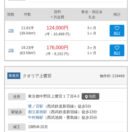
賃料
敷金・保証金
階数
坪数
検討
+ 共益費
礼金
124,000円
11.81
坪
3ヶ月
2階
(
39.04
m²)
1ヶ月
検討
（坪：10,499 円）
176,000円
19.23
坪
3ヶ月
2階
(
63.59
m²)
1ヶ月
検討
（坪：9,152 円）
クオリア上鷺宮
事務所
物件ID: 219469
東京都中野区上鷺宮１丁目4-3
地図
住所
鷺ノ宮
駅
（
西武鉄道新宿線
）
徒歩
5
分
都立家政
駅
（
西武鉄道新宿線
）
徒歩
13
分
駅徒歩
中村橋
駅
（
西武池袋・豊島線
）
徒歩
15
分
1985年10月
竣工