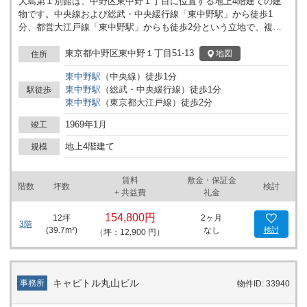
大島第１別館は、中野区東中野１丁目に位置する地上4階建ての建
物です。中央線および総武・中央緩行線「東中野駅」から徒歩1
分、都営大江戸線「東中野駅」からも徒歩2分という立地で、複数
路線が利用可能な点が特徴です。駅からの距離が短いため、来訪者
や従業員の移動もしやすい環境が整っています。 本建物は、周辺に
東京都中野区東中野１丁目51-13
地図
住所
多様な商業施設や飲食店が集まるエリアにあり、街の活気とともに
東中野
駅
（
中央線
）
徒歩
1
分
事業活動を行うことが可能です。地上4階の構成は規模や用途に応
東中野
駅
（
総武・中央緩行線
）
徒歩
1
分
駅徒歩
じてフロアの利用計画を立てやすく、事務所や事業所としての導入
東中野
駅
（
東京都大江戸線
）
徒歩
2
分
を検討しやすい造りとなっています。 都心エリアへのアクセスも考
慮できる立地でありながら、落ち着いた街並みに調和した建物で
1969年1月
竣工
す。事業の拠点となる場所をお探しの法人様にとって、多様な利用
イメージが浮かぶ物件といえます。 詳細はお問い合わせください。
地上4階建て
規模
賃料
敷金・保証金
階数
坪数
検討
+ 共益費
礼金
154,800円
12
坪
2ヶ月
3階
(
39.7
m²)
なし
検討
（坪：12,900 円）
キャピトル丸山ビル
事務所
物件ID: 33940