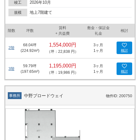
2026年10月
竣工
地上7階建て
規模
賃料
敷金・保証金
階数
坪数
検討
+ 共益費
礼金
1,554,000円
68.04
坪
3ヶ月
2階
(
224.92
m²)
1ヶ月
検討
（坪：22,838 円）
1,195,000円
59.79
坪
3ヶ月
3階
(
197.65
m²)
1ヶ月
検討
（坪：19,986 円）
中野ブロードウェイ
事務所
物件ID: 200750