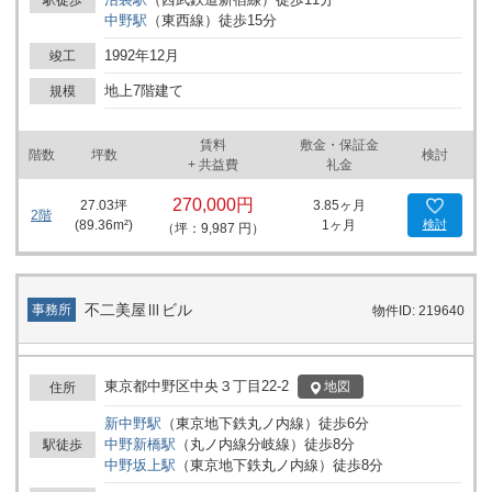
駅徒歩
準に適合しており、用途に応じてフロアの利用計画を立てやすい構
中野
駅
（
東西線
）
徒歩
15
分
成となっています。視認性や交通の便を重視したい企業様や組織に
とって、検討の余地がある物件です。詳細はお問い合わせくださ
1992年12月
竣工
い。
地上7階建て
規模
賃料
敷金・保証金
階数
坪数
検討
+ 共益費
礼金
270,000円
27.03
坪
3.85ヶ月
2階
(
89.36
m²)
1ヶ月
検討
（坪：9,987 円）
不二美屋Ⅲビル
事務所
物件ID: 219640
東京都中野区中央３丁目22-2
地図
住所
新中野
駅
（
東京地下鉄丸ノ内線
）
徒歩
6
分
中野新橋
駅
（
丸ノ内線分岐線
）
徒歩
8
分
駅徒歩
中野坂上
駅
（
東京地下鉄丸ノ内線
）
徒歩
8
分