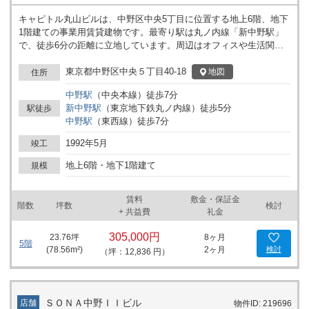
キャピトル丸山ビルは、中野区中央5丁目に位置する地上6階、地下
1階建ての事業用賃貸建物です。最寄り駅は丸ノ内線「新中野駅」
で、徒歩6分の距離に立地しています。周辺はオフィスや生活関連
施設が混在するエリアで、事業活動の拠点としてご検討いただけま
す。 ビルには1基のエレベーターが設置されており、地上階だけで
東京都中野区中央５丁目40-18
地図
住所
なく地下1階の利用も可能となっています。複数フロアにわたる構
中野
駅
（
中央本線
）
徒歩
7
分
成のため、用途に応じてスペースを活用しやすい設計です。フロア
新中野
駅
（
東京地下鉄丸ノ内線
）
徒歩
5
分
駅徒歩
ごとの面積情報は公開されていませんが、多様なレイアウトの可能
中野
駅
（
東西線
）
徒歩
7
分
性が考えられる構造となっています。 駅からの距離が明確で、アク
セス方法も把握しやすいため、従業員や訪問者の動線計画にも配慮
1992年5月
竣工
がしやすい環境です。ビル内設備や周辺環境の詳細については、個
別にご案内いたします。詳細はお問い合わせください。
地上6階・地下1階建て
規模
賃料
敷金・保証金
階数
坪数
検討
+ 共益費
礼金
305,000円
23.76
坪
8ヶ月
5階
(
78.56
m²)
2ヶ月
検討
（坪：12,836 円）
ＳＯＮＡ中野ＩＩビル
店舗
物件ID: 219696