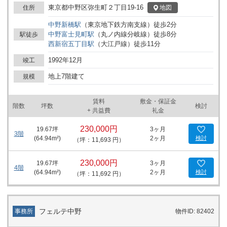
可能です。
東京都中野区弥生町２丁目19-16
地図
住所
中野新橋
駅
（
東京地下鉄方南支線
）
徒歩
2
分
中野富士見町
駅
（
丸ノ内線分岐線
）
徒歩
8
分
駅徒歩
西新宿五丁目
駅
（
大江戸線
）
徒歩
11
分
1992年12月
竣工
地上7階建て
規模
賃料
敷金・保証金
階数
坪数
検討
+ 共益費
礼金
230,000円
19.67
坪
3ヶ月
3階
(
64.94
m²)
2ヶ月
検討
（坪：11,693 円）
230,000円
19.67
坪
3ヶ月
4階
(
64.94
m²)
2ヶ月
検討
（坪：11,692 円）
フェルテ中野
事務所
物件ID: 82402