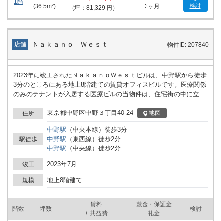
1階
(
36.5
m²)
3ヶ月
検討
（坪：81,329 円）
Ｎａｋａｎｏ Ｗｅｓｔ
店舗
物件ID: 207840
2023年に竣工されたＮａｋａｎｏＷｅｓｔビルは、中野駅から徒歩
3分のところにある地上8階建ての賃貸オフィスビルです。医療関係
のみのテナントが入居する医療ビルの当物件は、住宅街の中に立地
しているため周辺住民からの高い認知性が見込めます。24.97坪の
貸室は、診療科目を問わず使いやすいシンプルな構造です。スケル
東京都中野区中野３丁目40-24
地図
住所
トンでの引き渡しとなり、クリニックのイメージや用途に合わせた
中野
駅
（
中央本線
）
徒歩
3
分
自由なレイアウトができます。用途としてはクリニック全般でご利
中野
駅
（
東西線
）
徒歩
2
分
駅徒歩
用いただけますが、科目重複不可の物件で、薬局・歯科・精神科・
中野
駅
（
中央線
）
徒歩
2
分
内科・形成外科・美容外科以外の科目の募集となりますのでご注意
ください。当ビル周辺は落ち着いた環境ですが、至近にはコンビニ
2023年7月
竣工
があり、駅前付近には飲食店や銀行などランチタイムやビジネスに
も便利なロケーションです。
地上8階建て
規模
賃料
敷金・保証金
階数
坪数
検討
+ 共益費
礼金