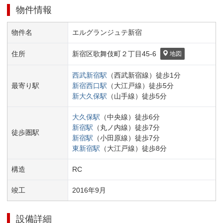
物件情報
物件名
エルグランジュテ新宿
住所
新宿区
歌舞伎町２丁目
45-6
地図
西武新宿
駅
（
西武新宿線
）
徒歩
1
分
最寄り駅
新宿西口
駅
（
大江戸線
）
徒歩
5
分
新大久保
駅
（
山手線
）
徒歩
5
分
大久保
駅
（
中央線
）
徒歩
6
分
新宿
駅
（
丸ノ内線
）
徒歩
7
分
徒歩圏駅
新宿
駅
（
小田原線
）
徒歩
7
分
東新宿
駅
（
大江戸線
）
徒歩
8
分
構造
RC
竣工
2016
年
9
月
設備詳細