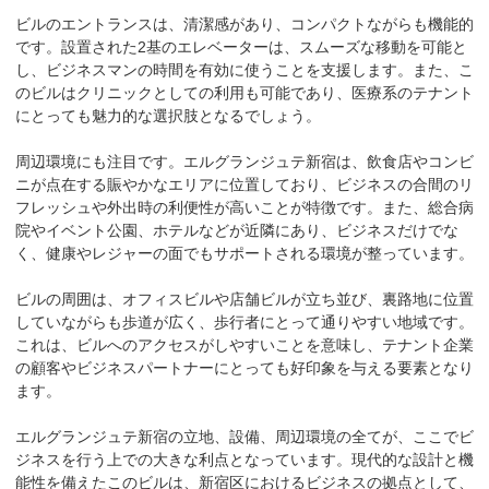
ビルのエントランスは、清潔感があり、コンパクトながらも機能的
です。設置された2基のエレベーターは、スムーズな移動を可能と
し、ビジネスマンの時間を有効に使うことを支援します。また、こ
のビルはクリニックとしての利用も可能であり、医療系のテナント
にとっても魅力的な選択肢となるでしょう。

周辺環境にも注目です。エルグランジュテ新宿は、飲食店やコンビ
ニが点在する賑やかなエリアに位置しており、ビジネスの合間のリ
フレッシュや外出時の利便性が高いことが特徴です。また、総合病
院やイベント公園、ホテルなどが近隣にあり、ビジネスだけでな
く、健康やレジャーの面でもサポートされる環境が整っています。

ビルの周囲は、オフィスビルや店舗ビルが立ち並び、裏路地に位置
していながらも歩道が広く、歩行者にとって通りやすい地域です。
これは、ビルへのアクセスがしやすいことを意味し、テナント企業
の顧客やビジネスパートナーにとっても好印象を与える要素となり
ます。

エルグランジュテ新宿の立地、設備、周辺環境の全てが、ここでビ
ジネスを行う上での大きな利点となっています。現代的な設計と機
能性を備えたこのビルは、新宿区におけるビジネスの拠点として、