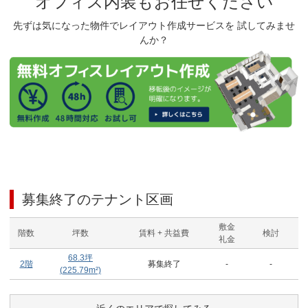
オフィス内装もお任せください
先ずは気になった物件でレイアウト作成サービスを 試してみませ
んか？
募集終了のテナント区画
敷金
階数
坪数
賃料 + 共益費
検討
礼金
68.3
坪
2階
募集終了
-
-
(
225.79
m²)