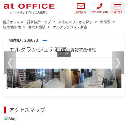
お問合せ
0120-095-889
MENU
賃貸オフィス・貸事務所トップ
東京のエリアから探す
新宿区
新宿/西新宿
西武新宿駅
エルグランジュテ新宿
物件ID : 206673
エルグランジュテ新宿
の賃貸募集情報
1
/
15
アクセスマップ