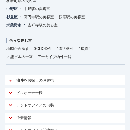
桜新町駅の美容室
中野区
中野駅の美容室
杉並区
高円寺駅の美容室
荻窪駅の美容室
武蔵野市
吉祥寺駅の美容室
色々な探し方
地図から探す
SOHO物件
1階の物件
1棟貸し
大型ビルの一室
アーカイブ物件一覧
物件をお探しのお客様
アットオフィスが選ばれる理由
ビルオーナー様
安心への取り組み
オーナー様向けサービス
アットオフィスの内装
ご契約者様インタビュー
物件掲載依頼
サービス内容
オフィスお役立ちコラム
企業情報
マイソク作成
無料オフィスレイアウト作成
オフィス移転 用語集
会社概要
物件情報から成約賃料を予測