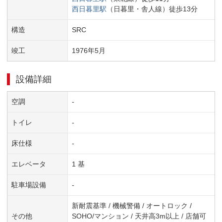
西日暮里
駅
（
日暮里・舎人線
）
徒歩
13
分
構造
SRC
竣工
1976
年
5
月
設備詳細
空調
-
トイレ
-
床仕様
-
エレベータ
1 基
駐車場設備
-
新耐震基準 / 機械警備 / オートロック /
その他
SOHO/マンション / 天井高3m以上 / 店舗可