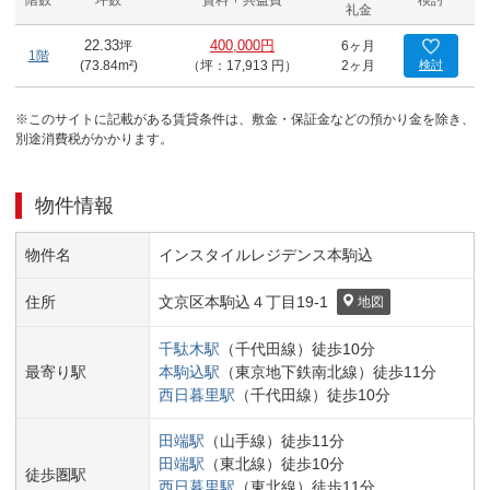
階数
坪数
賃料 + 共益費
検討
礼金
22.33
坪
400,000円
6ヶ月
1階
(
73.84
m²)
（坪：17,913 円）
2ヶ月
検討
※このサイトに記載がある賃貸条件は、敷金・保証金などの預かり金を除き、
別途消費税がかかります。
物件情報
物件名
インスタイルレジデンス本駒込
住所
文京区
本駒込４丁目
19-1
地図
千駄木
駅
（
千代田線
）
徒歩
10
分
最寄り駅
本駒込
駅
（
東京地下鉄南北線
）
徒歩
11
分
西日暮里
駅
（
千代田線
）
徒歩
10
分
田端
駅
（
山手線
）
徒歩
11
分
田端
駅
（
東北線
）
徒歩
10
分
徒歩圏駅
西日暮里
駅
（
東北線
）
徒歩
11
分