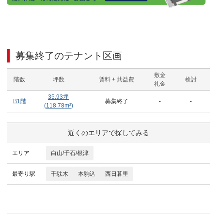
募集終了のテナント区画
敷金
階数
坪数
賃料 + 共益費
検討
礼金
35.93
坪
B1階
募集終了
-
-
(
118.78
m²)
近くのエリアで探してみる
エリア
白山/千石/根津
最寄り駅
千駄木
本駒込
西日暮里