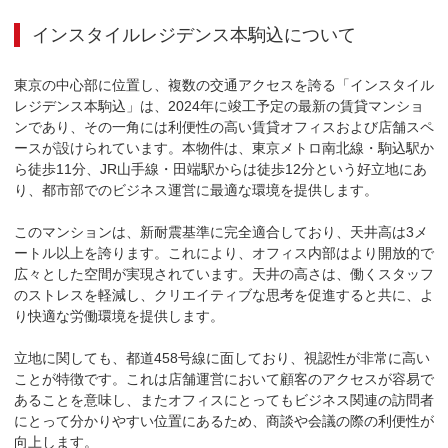
インスタイルレジデンス本駒込
について
東京の中心部に位置し、複数の交通アクセスを誇る「インスタイル
レジデンス本駒込」は、2024年に竣工予定の最新の賃貸マンショ
ンであり、その一角には利便性の高い賃貸オフィスおよび店舗スペ
ースが設けられています。本物件は、東京メトロ南北線・駒込駅か
ら徒歩11分、JR山手線・田端駅からは徒歩12分という好立地にあ
り、都市部でのビジネス運営に最適な環境を提供します。

このマンションは、新耐震基準に完全適合しており、天井高は3メ
ートル以上を誇ります。これにより、オフィス内部はより開放的で
広々とした空間が実現されています。天井の高さは、働くスタッフ
のストレスを軽減し、クリエイティブな思考を促進すると共に、よ
り快適な労働環境を提供します。

立地に関しても、都道458号線に面しており、視認性が非常に高い
ことが特徴です。これは店舗運営において顧客のアクセスが容易で
あることを意味し、またオフィスにとってもビジネス関連の訪問者
にとって分かりやすい位置にあるため、商談や会議の際の利便性が
向上します。
