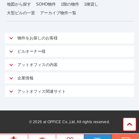
地図から探す
SOHO物件
1階の物件
1棟貸し
大型ビルの一室
アーカイブ物件一覧
物件をお探しのお客様
アットオフィスが選ばれる理由
ビルオーナー様
安心への取り組み
オーナー様向けサービス
アットオフィスの内装
ご契約者様インタビュー
物件掲載依頼
サービス内容
オフィスお役立ちコラム
企業情報
マイソク作成
無料オフィスレイアウト作成
オフィス移転 用語集
会社概要
物件情報から成約賃料を予測
アットオフィス関連サイト
内装に関するよくある質問
オフィス移転スケジュール
スタッフ紹介
リーシングマネジメント
アットクリニック
内装に関するお問い合わせフォーム
オフィス移転に関するよくある質問
プライバシーポリシー
リノベーション
アットレジデンス
オフィス移転ガイド無料ダウンロード
サイトマップ
サブリース
ビルアド
©
2026
at OFFICE Co.,Ltd. All rights reserved.
居抜きで入居・退去
ニュース
空室対策に居抜きをすすめる理由
ベンチャー.jp
WEBフォームからお問い合わせ
ビルを売却してビジネス拡大