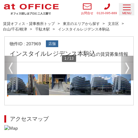
お問合せ
0120-095-889
MENU
賃貸オフィス・貸事務所トップ
東京のエリアから探す
文京区
白山/千石/根津
千駄木駅
インスタイルレジデンス本駒込
物件ID : 207969
店舗
インスタイルレジデンス本駒込
の賃貸募集情報
1
/
13
アクセスマップ