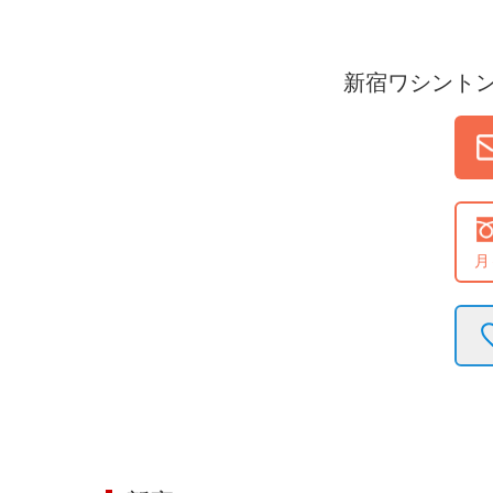
新宿ワシント
月