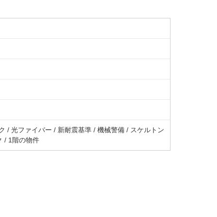
 / 光ファイバー / 新耐震基準 / 機械警備 / スケルトン
 / 1階の物件