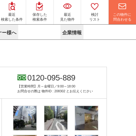
この物件に
最近
保存した
最近
検討
問合わせる
検索した条件
検索条件
見た物件
リスト
ナー様へ
企業情報
マイソク作成サービス
名古屋
り組み
よくある質問
ポリシー
内装に関するお問合せフォーム
ニュース
リーシングマネジメント
探す
エリアから探す
役立ちコラム
サブリース
す
路線から探す
由
転に関するよくある質問
ら探す
こだわりから探す
0120-095-889
参考に探す
賃料相場を参考に探す
賃料保証サービス
【営業時間】月～金曜日／9:00～18:00
す
蛍光灯の廃止に備えてLED化へ
地図から探す
お問合せの際は
物件ID : 208302
とお伝えください
ニックを探す
名古屋のクリニックを探す
ベンチャー・フォーラム