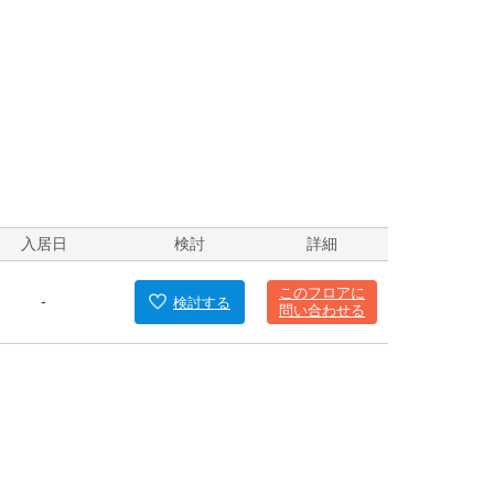
入居日
検討
詳細
このフロアに
-
検討
する
問い合わせる