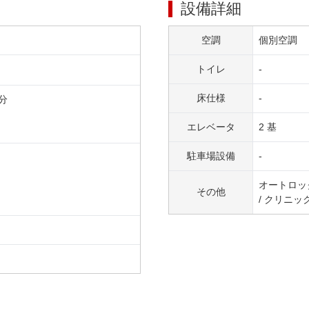
設備詳細
空調
個別空調
トイレ
-
床仕様
-
分
エレベータ
2 基
駐車場設備
-
オートロック
その他
/ クリニック