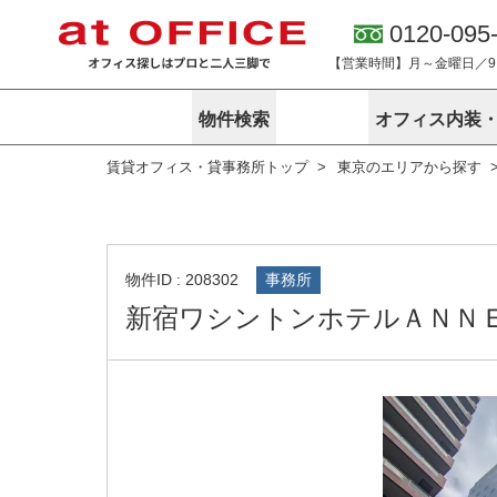
0120-095
【営業時間】月～金曜日／9:0
物件検索
オフィス内装
賃貸オフィス・貸事務所トップ
東京のエリアから探す
東京
神奈川
アットオフィ
サービス内容
会社概要
エリアから探す
エリアから探
オーナー様向
ご契約者様イ
オフィス内装・移転サービス
路線から探す
路線から探す
企業情報
オーナー様へ
オフィス移転
こだわりから探す
こだわりから
オフィス探しノウハウ
物件ID : 208302
事務所
賃料相場を参考に探す
賃料相場を参
新宿ワシントンホテルＡＮＮ
オフィス紹
地図から探す
地図から探す
無料ダウンロ
居抜き物件特集
神奈川のクリ
アットオフィス関連サイト
居抜きで入居・退去
シェア・レンタルオフィス
アットクリニック
アットレジデンス
バーチャルオフィス
東京のクリニックを探す