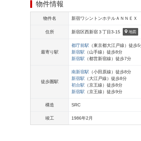
物件情報
物件名
新宿ワシントンホテルＡＮＮＥＸ
住所
新宿区
西新宿３丁目
3-15
地図
都庁前
駅
（
東京都大江戸線
）
徒歩
5
最寄り駅
新宿
駅
（
山手線
）
徒歩
8
分
新宿
駅
（
都営新宿線
）
徒歩
7
分
南新宿
駅
（
小田原線
）
徒歩
8
分
新宿
駅
（
大江戸線
）
徒歩
8
分
徒歩圏駅
初台
駅
（
京王線
）
徒歩
8
分
新宿
駅
（
京王線
）
徒歩
9
分
構造
SRC
竣工
1986
年
2
月