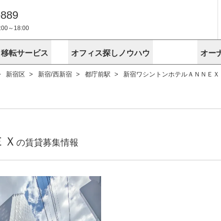
-889
0～18:00
・移転サービス
オフィス探しノウハウ
オー
新宿区
新宿/西新宿
都庁前駅
新宿ワシントンホテルＡＮＮＥＸ
物件掲載依頼
埼玉
千葉
スが選ばれる理由
空室
安心への取
に
無料オフィスレイアウト作成
スタッフ紹介
内装に関する
プライバシー
お困りの
成約賃料を予測
す
エリアから探す
エリアから
けサービス
オーナー様
ンタビュー
オフィスお
リノベーション
路線から探す
路線から探
空室対策に居抜きをすすめる理
 用語集
オフィス移
探す
こだわりから探す
こだわりか
考に探す
賃料相場を参考に探す
賃料相場を
ビル売却でビジネス拡大
ビル管理
に
ＥＸ
東京本社
神奈川支店 横浜営業所
大阪支店 梅田営業所
介
の賃貸募集情報
お困りの
地図から探す
原状回復
地図から探
オーナー様
オフィス移転に関するお役立ちコンテンツ
ード
ニックを探す
埼玉のクリニックを探す
千葉のクリ
ビルアド
ベンチャー.jp