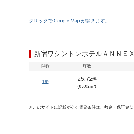
クリックで Google Map が開きます。
新宿ワシントンホテルＡＮＮＥ
階数
坪数
25.72
坪
1階
(
85.02
m²)
※このサイトに記載がある賃貸条件は、敷金・保証金な