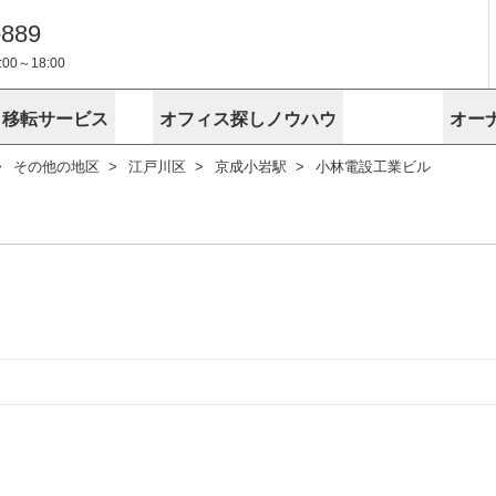
-889
0～18:00
・移転サービス
オフィス探しノウハウ
オー
その他の地区
江戸川区
京成小岩駅
小林電設工業ビル
物件掲載依頼
埼玉
千葉
スが選ばれる理由
空室
安心への取
に
無料オフィスレイアウト作成
スタッフ紹介
内装に関する
プライバシー
お困りの
成約賃料を予測
す
エリアから探す
エリアから
けサービス
オーナー様
ンタビュー
オフィスお
リノベーション
路線から探す
路線から探
空室対策に居抜きをすすめる理
 用語集
オフィス移
探す
こだわりから探す
こだわりか
考に探す
賃料相場を参考に探す
賃料相場を
ビル売却でビジネス拡大
ビル管理
に
東京本社
神奈川支店 横浜営業所
大阪支店 梅田営業所
介
お困りの
地図から探す
原状回復
地図から探
オーナー様
オフィス移転に関するお役立ちコンテンツ
ード
ニックを探す
埼玉のクリニックを探す
千葉のクリ
ビルアド
ベンチャー.jp