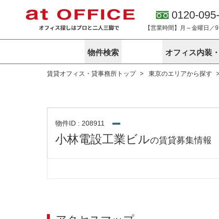
0120-095
【営業時間】月～金曜日／9:0
物件検索
オフィス内装
賃貸オフィス・貸事務所トップ
東京のエリアから探す
東京
神奈川
アットオフィ
サービス内容
会社概要
エリアから探す
エリアから探
オーナー様向
ご契約者様イ
オフィス内装・移転サービス
路線から探す
路線から探す
企業情報
オーナー様へ
オフィス移転
こだわりから探す
こだわりから
オフィス探しノウハウ
物件ID : 208911
賃料相場を参考に探す
賃料相場を参
小林電設工業ビル
の賃貸募集情報
オフィス紹
地図から探す
地図から探す
無料ダウンロ
居抜き物件特集
神奈川のクリ
アットオフィス関連サイト
居抜きで入居・退去
シェア・レンタルオフィス
アットクリニック
アットレジデンス
バーチャルオフィス
東京のクリニックを探す