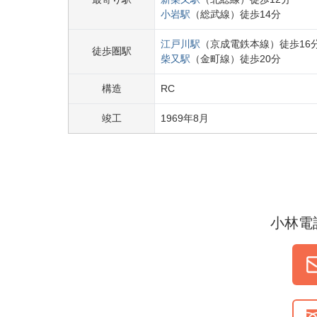
小岩
駅
（
総武線
）
徒歩
14
分
江戸川
駅
（
京成電鉄本線
）
徒歩
16
徒歩圏駅
柴又
駅
（
金町線
）
徒歩
20
分
構造
RC
竣工
1969
年
8
月
小林電