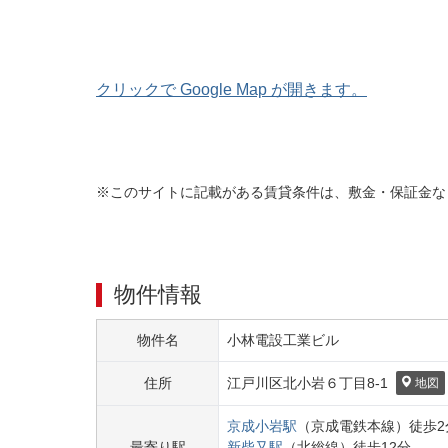
クリックで Google Map が開きます。
※このサイトに記載がある賃貸条件は、敷金・保証金な
物件情報
物件名
小林電設工業ビル
住所
江戸川区
北小岩６丁目
8-1
地図
京成小岩
駅
（
京成電鉄本線
）
徒歩
2
最寄り駅
新柴又
駅
（
北総線
）
徒歩
12
分