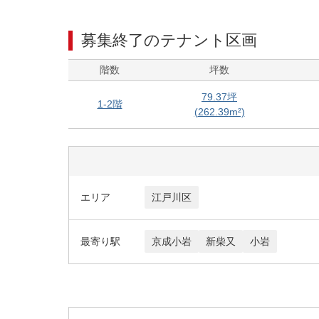
募集終了のテナント区画
階数
坪数
79.37
坪
1-2階
(
262.39
m²)
エリア
江戸川区
最寄り駅
京成小岩
新柴又
小岩