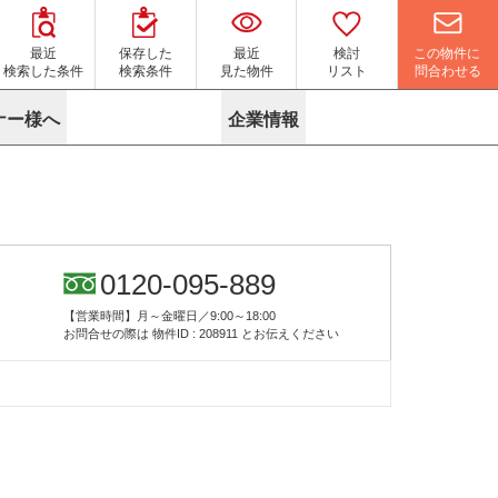
この物件に
最近
保存した
最近
検討
問合わせる
検索した条件
検索条件
見た物件
リスト
ナー様へ
企業情報
マイソク作成サービス
名古屋
り組み
よくある質問
ポリシー
内装に関するお問合せフォーム
ニュース
リーシングマネジメント
探す
エリアから探す
役立ちコラム
サブリース
す
路線から探す
由
転に関するよくある質問
ら探す
こだわりから探す
0120-095-889
参考に探す
賃料相場を参考に探す
賃料保証サービス
【営業時間】月～金曜日／9:00～18:00
す
蛍光灯の廃止に備えてLED化へ
地図から探す
お問合せの際は
物件ID : 208911
とお伝えください
ニックを探す
名古屋のクリニックを探す
ベンチャー・フォーラム