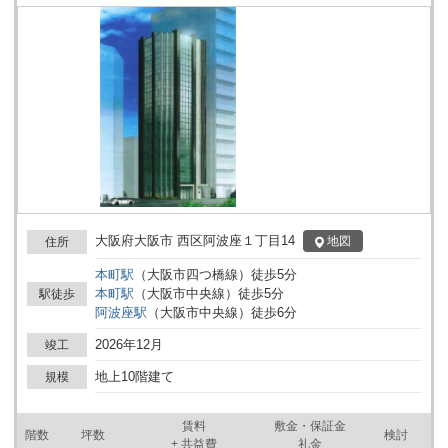
ひご検討いただきたい物件です。オフィスの移転を機に、さらなる
ビジネスの飛躍をお考えの方へ最適な環境をご提案いたします。
大阪府大阪市 西区阿波座１丁目14
地図
住所
本町
駅
（
大阪市四つ橋線
）
徒歩
5
分
本町
駅
（
大阪市中央線
）
徒歩
5
分
駅徒歩
阿波座
駅
（
大阪市中央線
）
徒歩
6
分
2026年12月
竣工
地上10階建て
規模
賃料
敷金・保証金
階数
坪数
検討
+ 共益費
礼金