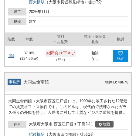
西大橋
駅
（
大阪市長堀鶴見緑地
）
徒歩
7
分
2026年11月
竣工
建て
規模
賃料
敷金・保証金
階数
坪数
検討
+ 共益費
礼金
お問合せ下さい
37.8
坪
相談
1階
(
124.96
m²)
なし
検討
（坪:-）
大同生命南館
事務所
物件ID: 48678
大同生命南館（大阪市西区江戸堀）は、1990年に竣工された12階建
ての賃貸オフィス物件です。このビルは、現代的で洗練されたガラ
ス張りの外観を持ち、入居者に対して上質なビジネス環境を提供し
ます。肥後橋駅から至近距離にあり、大阪市道南北線にも近接して
います。アクセスの良さは、ビジネス利便性の観点でも大きな魅力
大阪府大阪市 西区江戸堀１丁目2-11
地図
住所
と言えます。 この物件は、120坪以上のフロアプランを基準とし、
肥後橋
駅
（
大阪市四つ橋線
）
徒歩
1
分
企業の規模や必要に応じて分割区画が可能なため、多様なニーズに