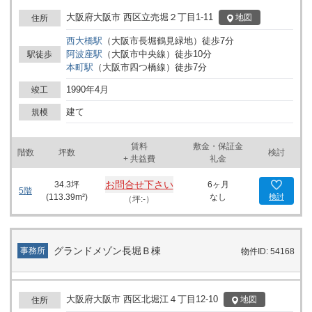
観は優美で、オフィスビルが並ぶ閑静なエリアにありながらも、都
市の利便性を享受できる立地です。 最寄りの西大橋駅から程近く、
大阪府大阪市 西区立売堀２丁目1-11
地図
住所
交通アクセスが非常に便利である点が魅力の一つです。「本町駅」
西大橋
駅
（
大阪市長堀鶴見緑地
）
徒歩
7
分
も利用可能で、大阪市内および周辺エリアへの移動もスムーズで
阿波座
駅
（
大阪市中央線
）
徒歩
10
分
駅徒歩
す。また、ビルの斜め向かいには阿波座南公園が位置しており、仕
本町
駅
（
大阪市四つ橋線
）
徒歩
7
分
事の合間にリフレッシュするのにも好適です。 ビジネスゾーン本町
西ビルは、24時間体制のセキュリティが整っており、安心して業務
1990年4月
竣工
に専念できる環境が整備されています。エントランスを含む共用部
分は常に清潔に保たれ、訪問客への印象も良好です。また、1階に
建て
規模
はテナントが入居可能であり、ビジネスの多様なニーズに対応可能
です。地下1階にもテナントスペースがあり、さまざまな業種での
賃料
敷金・保証金
活用が期待されます。 このビルは、ビジネスゾーン本町西ビルのネ
階数
坪数
検討
+ 共益費
礼金
ームプレートが掲げられ、視認性も高いことから、企業のブランド
イメージを効果的に伝えることができます。周辺にはコンビニエン
お問合せ下さい
34.3
坪
6ヶ月
スストアのローソンや、人気の飲食店である吉野家などがあり、日
5階
(
113.39
m²)
なし
検討
（坪:-）
常のビジネスシーンをサポートする多様な施設が充実しています。
このような立地と施設の優位性から、ビジネスゾーン本町西ビル
は、オフィスの移転を検討されている企業、新規事業の開始を予定
されている方、あるいは新たに店舗の開業を考えている方にとっ
グランドメゾン長堀Ｂ棟
事務所
物件ID: 54168
て、非常に魅力的な選択肢となるでしょう。効率的な通勤環境と、
快適で安心できるビジネススペースが、業務の拡大と成功を支援し
ます。 まとめとして、大阪市西区の中心に位置し、利便性と安全性
を兼ね備えたビジネスゾーン本町西ビルは、これからのビジネス展
大阪府大阪市 西区北堀江４丁目12-10
地図
住所
開に理想的な拠点となり得ます。この機会に、ぜひご検討くださ