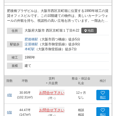
肥後橋プラザビルは、大阪市西区京町堀に位置する1990年竣工の賃
貸オフィスビルです。この10階建ての物件は、美しいカーテンウォ
ールの外観を持ち、視認性の高い立地を誇っています。一階あたり
の基準坪数は約75坪で、利用者のさまざまなビジネスニーズに対応
可能なスペースを提供しています。 当ビルは24時間機械警備シス
大阪府大阪市 西区京町堀１丁目4-22
地図
住所
テムを導入しているため、安心して利用できるセキュリティ体制が
肥後橋
駅
（
大阪市四つ橋線
）
徒歩
5
分
整っています。このため、24時間利用が可能で、働くスタイルに合
淀屋橋
駅
（
大阪市御堂筋線
）
徒歩
9
分
駅徒歩
わせた使用が望まれます。エレベーターは2基設置されており、快
本町
駅
（
大阪市御堂筋線
）
徒歩
7
分
適な移動が可能です。水回り施設はコンパクトながら各階に男女別
のトイレを備えており、日常的な使用に便利な設備が整っていま
1990年
竣工
す。 肥後橋プラザビルは、交通利便性も非常に高く、四つ橋線の肥
後橋駅が最寄駅として利用可能です。さらに、淀屋橋駅も徒歩圏内
建て
規模
に位置し、多方面へのアクセスが容易です。物件の周囲には阪神高
速が走っており、自動車でのアクセスにも優れています。敷地内に
賃料
敷金・保証金
は機械式の駐車場が完備されており、駐車スペースの心配も不要で
階数
坪数
検討
+ 共益費
礼金
す。 周辺環境に目を向ければ、ビルは大通りから少し奥に位置し、
落ち着いた雰囲気のオフィスエリアに囲まれています。近隣には飲
お問合せ下さい
30.95
坪
12ヶ月
食店やコンビニエンスストアが点在しており、日々のランチや急な
4階
(
102.31
m²)
なし
検討
（坪:-）
買い物にも便利な立地です。 大阪市西区京町堀に位置するこのビル
は、ビジネス拠点として多くの魅力を備えています。オフィスを新
たに移転する企業や、新規事業展開を計画するビジネスにとって、
お問合せ下さい
44.47
坪
相談
6階
肥後橋プラザビルは理想的な選択肢の一つと言えるでしょう。静か
(
147
m²)
相談
検討
（坪:-）