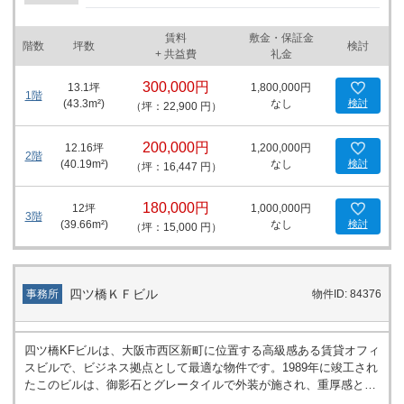
賃料
敷金・保証金
階数
坪数
検討
+ 共益費
礼金
300,000円
13.1
坪
1,800,000円
1階
(
43.3
m²)
なし
検討
（坪：22,900 円）
200,000円
12.16
坪
1,200,000円
2階
(
40.19
m²)
なし
検討
（坪：16,447 円）
180,000円
12
坪
1,000,000円
3階
(
39.66
m²)
なし
検討
（坪：15,000 円）
四ツ橋ＫＦビル
事務所
物件ID: 84376
四ツ橋KFビルは、大阪市西区新町に位置する高級感ある賃貸オフィ
スビルで、ビジネス拠点として最適な物件です。1989年に竣工され
たこのビルは、御影石とグレータイルで外装が施され、重厚感と洗
練された印象を与えます。全12階の構造で、エレベーターは3基設