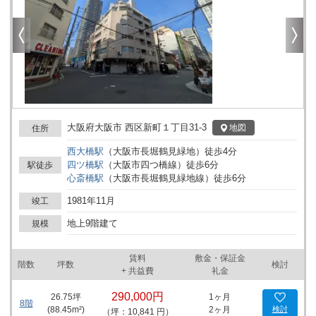
大阪府大阪市 西区新町１丁目31-3
地図
住所
西大橋
駅
（
大阪市長堀鶴見緑地
）
徒歩
4
分
四ツ橋
駅
（
大阪市四つ橋線
）
徒歩
6
分
駅徒歩
心斎橋
駅
（
大阪市長堀鶴見緑地線
）
徒歩
6
分
1981年11月
竣工
地上9階建て
規模
賃料
敷金・保証金
階数
坪数
検討
+ 共益費
礼金
290,000円
26.75
坪
1ヶ月
8階
(
88.45
m²)
2ヶ月
検討
（坪：10,841 円）