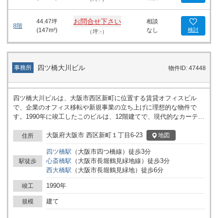
な環境の中、洗練された内装と充実した設備により、快適で効率的
なビジネス活動をバックアップします。ここでのビジネスは、必要
お問合せ下さい
44.47
坪
相談
な設備やアクセスの利便性により、成功へとつながることでしょ
8階
(
147
m²)
なし
検討
（坪:-）
う。
四ツ橋大川ビル
事務所
物件ID: 47448
四ツ橋大川ビルは、大阪市西区新町に位置する賃貸オフィスビル
で、企業のオフィス移転や新規事業の立ち上げに理想的な物件で
す。1990年に竣工したこのビルは、12階建てで、現代的なカーテン
ウォールの外観が特徴です。このデザインはビル全体に洗練された
印象を与え、企業のイメージアップにつながります。 ビルは四ツ橋
大阪府大阪市 西区新町１丁目6-23
地図
住所
筋沿いの角地に位置し、交通量の多いエリアにあります。近隣に
四ツ橋
駅
（
大阪市四つ橋線
）
徒歩
3
分
は、コンビニエンスストアや各種飲食店が点在しており、ビジネス
心斎橋
駅
（
大阪市長堀鶴見緑地線
）
徒歩
3
分
駅徒歩
を展開する上で非常に便利な立地です。例えば、ビルの1階には牛
西大橋
駅
（
大阪市長堀鶴見緑地
）
徒歩
6
分
丼チェーン店のなか卯が、2階にはもんじゃ焼きのもんじゃ亭が入
居しており、ランチやミーティング後の軽食にも非常に便利です。
1990年
竣工
また、道路を挟んで向かい側にはコメダ珈琲店があり、リラックス
したり商談を行うのに適した環境が整っています。 セキュリティ面
建て
規模
にも配慮されており、機械警備が導入されています。これにより、