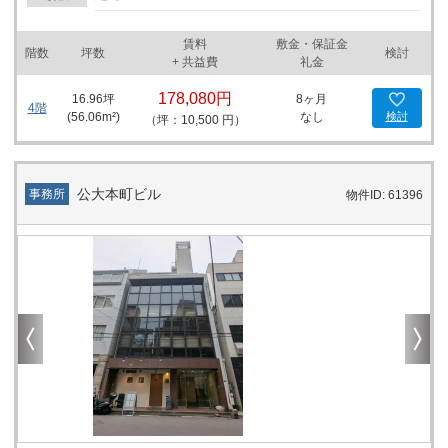
ッシュの際やランチタイムには最適な環境が整っています。さら
に、近くには学校も多く、昼間の人通りもあり、ビジネスを展開す
賃料
敷金・保証金
るには申し分のない立地条件です。 金融機関も便利な位置にあり、
階数
坪数
検討
+ 共益費
礼金
最寄りの大阪商工信用金庫 西支店までは徒歩約4分です。このよう
な金融機関の近接は、日々の業務での経理業務などの効率化を図る
178,080円
16.96
坪
8ヶ月
上でも重要なポイントとなります。そして、ビルの1階には喫茶店
4階
(
56.06
m²)
なし
検討
（坪：10,500 円）
があるため、ミーティングや商談の合間に気軽に利用できます。 旭
ビルの主な設備としては、オフィスに不可欠な男女別トイレや、個
別空調が完備されています。これにより、働きやすい環境を維持し
やすく、従業員の快適さを確保することができます。ビルの設計
公大本町ビル
事務所
物件ID: 61396
は、効率的で機能的なビジネス空間を提供し、企業がその潜在能力
を最大限に発揮できるよう配慮されています。 この物件は、これか
らビジネスの拠点を探している企業様、または新たに事業を開始す
る方々に最適です。大阪市の中心部に位置し、アクセスの良さや周
辺環境の充実さを誇る旭ビルは、ビジネスの発展を後押しする理想
的なオフィススペースです。企業の成長のための最適なステージを
提供する旭ビルを、新たなスタートの場としてぜひご検討くださ
い。