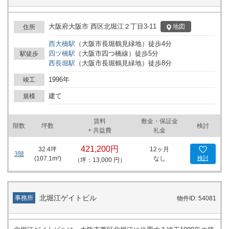
慮する企業にとって、洗練された環境と地の利を提供するこの物件
は、最適なビジネスソリューションと言えるでしょう。 この機会
に、戦略的な立地と設備を兼ね備えた大同生命南館で新しいステー
大阪府大阪市 西区北堀江２丁目3-11
地図
住所
ジを共に切り拓きましょう。お問い合せは、お気軽にどうぞ。
西大橋
駅
（
大阪市長堀鶴見緑地
）
徒歩
4
分
四ツ橋
駅
（
大阪市四つ橋線
）
徒歩
5
分
駅徒歩
西長堀
駅
（
大阪市長堀鶴見緑地
）
徒歩
8
分
1996年
竣工
建て
規模
賃料
敷金・保証金
階数
坪数
検討
+ 共益費
礼金
421,200円
32.4
坪
12ヶ月
3階
(
107.1
m²)
なし
検討
（坪：13,000 円）
北堀江ゲイトビル
事務所
物件ID: 54081