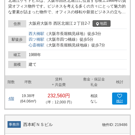
北堀江ゲイトビルは、大阪市西区北堀江に位置する竣工1988年の賃
貸オフィス物件です。ビジネスを考える多くの方々にとって魅力的
な要素が詰まった物件で、オフィスの移転や新規ビジネスの立ち上
げを考えている方に最適な選択肢となるでしょう。 このビルは、
10階建てであり、エレベーターが1基設置されています。アクセス
大阪府大阪市 西区北堀江２丁目2-7
地図
住所
面では、大阪メトロの西大橋駅が最寄り駅となっており、徒歩圏内
西大橋
駅
（
大阪市長堀鶴見緑地
）
徒歩
3
分
に西長堀駅や四ツ橋駅も利用可能です。この複数の駅の利用可能性
四ツ橋
駅
（
大阪市四つ橋線
）
徒歩
5
分
駅徒歩
は、通勤の利便性を大いに高め、従業員の通勤のストレスを軽減し
心斎橋
駅
（
大阪市長堀鶴見緑地線
）
徒歩
7
分
ます。 セキュリティ面も優れており、機械警備が施されているた
め、安心して業務に集中することができます。また、オフィスは24
1988年
竣工
時間利用可能であるため、時間を問わずにビジネスを継続でき、フ
レキシブルな働き方を実現できます。 立地に関しても、北堀江ゲイ
建て
規模
トビルはなにわ筋沿いに位置しており、周辺はオフィスやマンショ
ンが立ち並ぶエリアです。このため、ビジネスの展開においても、
賃料
敷金・保証金
顧客の来訪やビジネスパートナーとの打ち合わせに便利です。ま
階数
坪数
検討
+ 共益費
礼金
た、徒歩圏内には多くの飲食店が点在しているため、ランチタイム
や仕事終わりの交流に幅広い選択肢を提供します。 ビルそのものの
232,560円
19.38
坪
相談
設備も、業務に向けた快適な環境づくりをサポートします。業種や
4階
(
64.06
m²)
なし
検討
（坪：12,000 円）
業態を問わず、様々なニーズに応えるスペース設計が可能で、柔軟
なワークスペースの構築を可能にします。これにより、従業員が最
大限のパフォーマンスを発揮できる環境を提供し、ビジネスの効率
性をさらに高めます。 北堀江ゲイトビルは、これらの利便性と機能
西本町ＮＳビル
事務所
物件ID: 219486
性を兼ね備えたオフィス環境を提供し、ビジネスの発展をサポート
します。大阪市内で新たなビジネス拠点を探されている方には、ぜ