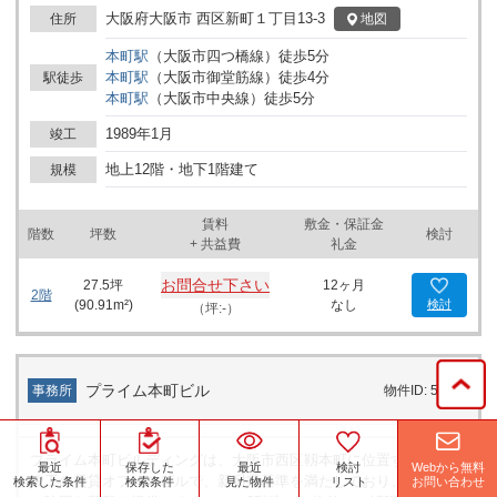
置され、スムーズな移動を可能にしています。また、セキュリティ
大阪府大阪市 西区新町１丁目13-3
地図
住所
面でも機械警備システムが採用されており、平日昼間には警備員が
本町
駅
（
大阪市四つ橋線
）
徒歩
5
分
常駐しているので安心して業務に専念できます。 ビルの場所は四ツ
本町
駅
（
大阪市御堂筋線
）
徒歩
4
分
駅徒歩
橋筋沿いの角地にあり、交通の便も非常に良好です。本町駅と西大
本町
駅
（
大阪市中央線
）
徒歩
5
分
橋駅の中間に位置しており、どちらの駅からも徒歩でのアクセスが
可能です。また、近隣には多くの飲食店やコンビニエンスストア、
1989年1月
竣工
銀行ATMなどが揃い、ビジネスの合間に必要なリソースやリフレッ
シュのための施設が整っています。 エントランスはコンパクトなが
地上12階・地下1階建て
規模
ら、ロビーやエレベーターホールは十分なスペースを持ち、快適で
清潔な印象です。共用部も良く整備されており、訪れるお客様にも
賃料
敷金・保証金
好印象を与えるでしょう。仕事場としての機能性もさることなが
階数
坪数
検討
+ 共益費
礼金
ら、洗練されたデザインと立地の良さが、ビジネスパートナーや顧
客に対して信頼感を与える効果が期待されます。 さらに、ビルの1
お問合せ下さい
27.5
坪
12ヶ月
階には24時間営業のフィットネスジム「JOYFIT24 西本町」があ
2階
(
90.91
m²)
なし
検討
（坪:-）
り、忙しいビジネスマンが空き時間を利用して健康を維持すること
も可能です。これにより、従業員の健康経営をサポートし、職場環
境の向上にも貢献します。 四ツ橋KFビルは、オフィス移転や新規
事業の開始、店舗の開設を検討されている企業様にとって、優れた
プライム本町ビル
事務所
物件ID: 54564
選択肢となるでしょう。このビルは外観、内装、そして周辺環境に
おいて、ビジネスに活力を与える要素が揃っています。効率の良い
交通アクセス、大阪市内の主要エリアへの容易な接近性、そして豊
プライム本町ビルディングは、大阪市西区靱本町に位置する2009年
かな周辺施設により、あらゆるビジネスニーズに応える最適なオフ
Webから無料
最近
保存した
最近
検討
竣工の賃貸オフィスビルで、新耐震基準を満たしており、ビジネス
ィス環境を提供します。ぜひ、この機会に四ツ橋KFビルで新たなビ
お問い合わせ
検索した条件
検索条件
見た物件
リスト