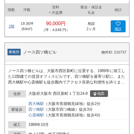
賃料
敷金・保証金
階数
坪数
検討
+ 共益費
礼金
90,000円
19.36
坪
相談
2階
(
64
m²)
2ヶ月
検討
（坪：4,648 円）
ノース四ツ橋ビル
事務所
物件ID: 210737
ノース四ツ橋ビルは、大阪市西区新町に位置する、1989年に竣工し
た11階建ての賃貸オフィスビルです。四ツ橋駅を最寄り駅に、また
西大橋駅や心斎橋駅も徒歩圏内でアクセス容易な利便性を誇りま
す。ビル周辺は長堀通に面し、心斎橋エリアの飲食店が豊富で、ラ
ンチタイムには非常に便利な立地です。また、みずほ銀行 四ツ橋支
大阪府大阪市 西区新町１丁目24-8
地図
住所
店や大阪新町郵便局が近くに位置し、ビジネスに必要な金融・郵便
西大橋
駅
（
大阪市長堀鶴見緑地
）
徒歩
2
分
業務がスムーズに行えます。 ノース四ツ橋ビルは、頑丈な鉄骨造の
四ツ橋
駅
（
大阪市四つ橋線
）
徒歩
3
分
駅徒歩
構造を採用し、各オフィス区画には個別空調システムを完備してお
心斎橋
駅
（
大阪市長堀鶴見緑地
）
徒歩
4
分
り、快適な業務環境を提供しています。また、24時間ビルの利用が
可能で、フレキシブルな働き方を重視する企業にとっては大きな利
1989年10月
竣工
点となります。セキュリティ対策としては、機械警備が完備されて
いますので、安心して業務に専念できる環境が整っています。 エン