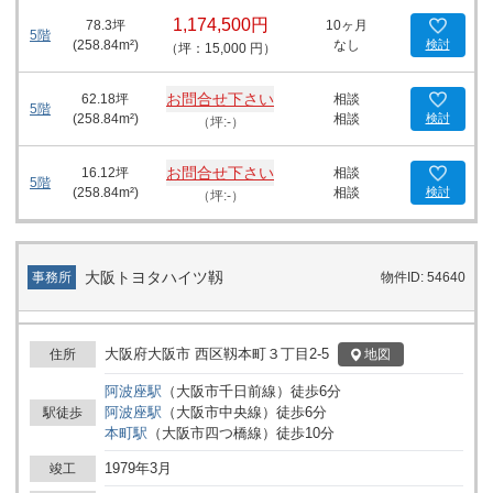
て最適な温度で業務を行うことができます。 センチュリービルの周
1,174,500円
78.3
坪
10ヶ月
辺環境は、ビジネスに必要な様々なサポート機能が整っています。
5階
(
258.84
m²)
なし
検討
（坪：15,000 円）
最寄りの地下鉄四ツ橋線「肥後橋」駅まで徒歩3分と、日々の通勤
に非常に便利です。また、「本町駅」も徒歩圏内にあり、四ツ橋
線・中央線を利用することが可能で、大阪市内外へのアクセスも容
お問合せ下さい
62.18
坪
相談
5階
易です。周辺には多数の飲食店、カフェ、商業施設が充実してお
(
258.84
m²)
相談
検討
（坪:-）
り、ビジネスアフターのリフレッシュやミーティングの場としても
最適です。また、金融機関や郵便局も近隣にあり、日々の業務に必
お問合せ下さい
16.12
坪
相談
要な各種サービスがすぐに利用できます。 是非１度ご内見くださ
5階
(
258.84
m²)
相談
検討
（坪:-）
い。
大阪トヨタハイツ靱
事務所
物件ID: 54640
大阪府大阪市 西区靱本町３丁目2-5
地図
住所
阿波座
駅
（
大阪市千日前線
）
徒歩
6
分
阿波座
駅
（
大阪市中央線
）
徒歩
6
分
駅徒歩
本町
駅
（
大阪市四つ橋線
）
徒歩
10
分
1979年3月
竣工