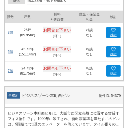
地上11階・地下1階建て
規模
トランスは清潔で機能的なデザインが施されており、来訪者に好印
象を与えるでしょう。ビル内にはエレベーターが1基設置されてお
賃料
敷金・保証金
り、移動もスムーズです。さらに、駐輪場も完備されているため、
階数
坪数
検討
+ 共益費
礼金
自転車通勤を考える社員にとっても利便性が高いと言えます。 周囲
には、多数の飲食店やコンビニエンスストアが立ち並び、例えば、
お問合せ下さい
26
坪
相談
徒歩2分で行けるほっかほっか亭 新町一丁目店や、同じ通りに位置
3階
(
85.95
m²)
なし
検討
（坪:-）
するファミリーマート 新町店など、ビジネスマンにとってランチや
小休憩に便利なスポットが充実しています。 ノース四ツ橋ビルは、
ビジネスに理想的な地理的条件と、設備の整った環境を提供しま
お問合せ下さい
45.72
坪
相談
5階
す。新たなオフィス拠点をお探しの企業様、または事業の拡大を検
(
151.14
m²)
なし
検討
（坪:-）
討している方々にとって、このビルは優れた選択肢となることでし
ょう。モダンかつ機能的なオフィススペースで、ビジネスをさらに
お問合せ下さい
24.73
坪
相談
加速させる機会を提供いたします。是非、ご検討ください。
7階
(
81.75
m²)
なし
検討
（坪:-）
ビジネスゾーン本町西ビル
事務所
物件ID: 54379
ビジネスゾーン本町西ビルは、大阪市西区立売堀に位置する賃貸オ
フィス物件です。1990年に竣工され、新耐震基準を満たすこのビル
は、9階建てで1基のエレベーターを備えています。タイル張りの外