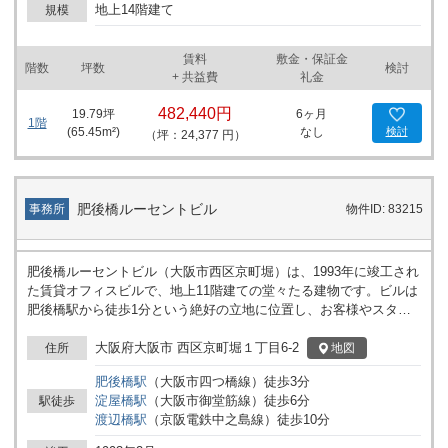
地上14階建て
規模
賃料
敷金・保証金
階数
坪数
検討
+ 共益費
礼金
482,440円
19.79
坪
6ヶ月
1階
(
65.45
m²)
なし
検討
（坪：24,377 円）
肥後橋ルーセントビル
事務所
物件ID: 83215
肥後橋ルーセントビル（大阪市西区京町堀）は、1993年に竣工され
た賃貸オフィスビルで、地上11階建ての堂々たる建物です。ビルは
肥後橋駅から徒歩1分という絶好の立地に位置し、お客様やスタッ
フのアクセスを非常に便利にしています。加えて、渡辺橋駅からも
徒歩10分圏内で、多くのビジネスにとって理想的なオフィス環境が
大阪府大阪市 西区京町堀１丁目6-2
地図
住所
整っています。 このビルの基準階坪数は約140坪で、内部には柱が
肥後橋
駅
（
大阪市四つ橋線
）
徒歩
3
分
ほとんどなく、自由度の高いレイアウトが可能です。これにより、
淀屋橋
駅
（
大阪市御堂筋線
）
徒歩
6
分
駅徒歩
企業の特定のニーズに合わせてオフィススぺースを柔軟に設計する
渡辺橋
駅
（
京阪電鉄中之島線
）
徒歩
10
分
ことができ、効率的な業務環境を実現します。現在募集している貸
室の面積も多様であり、企業の成長や組織拡充にも対応可能です。