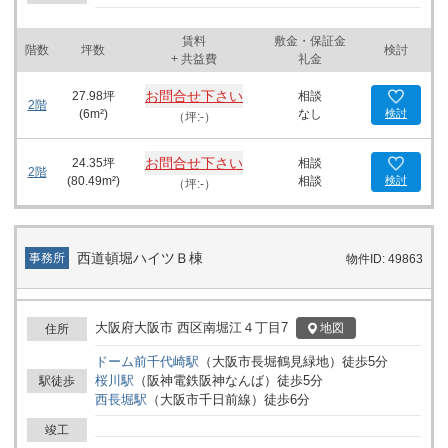
ス」が営業しており、ビジネスにおいて顧客や訪問者への良い印象
を与えることでしょう。 周辺環境は非常に充実しており、土佐堀通
賃料
敷金・保証金
近くに位置するため、周りにはオフィスビルや飲食店が数多く建ち
階数
坪数
検討
+ 共益費
礼金
並んでいます。ランチタイムや仕事終わりのビジネスミーティング
に最適な場所が徒歩圏内に多数あります。さらに、徒歩1分の距離
お問合せ下さい
27.98
坪
相談
にセブンイレブン大阪江戸堀北通店があり、日常的な買い物にも便
2階
(
6
m²)
なし
検討
（坪:-）
利です。 三洋ビルの所在地である西区江戸堀は、ビジネスと住居が
混在する地域であり、周囲には小学校をはじめ教育機関も立地して
いるため生活感のある落ち着いた雰囲気を持ちあわせています。こ
お問合せ下さい
24.35
坪
相談
2階
のような環境は、従業員の満足度を高め、採用にも好影響を与える
(
80.49
m²)
相談
検討
（坪:-）
可能性があります。 このビルは、大阪市の中心部に位置しながら
も、静かな佇まいを持つため、新規ビジネスの立ち上げやオフィス
の移転を検討される企業に最適な選択肢と言えます。特に、利便性
の高い立地と安心の設備が求められる現代のビジネスシーンにおい
西道頓堀ハイツＢ棟
事務所
物件ID: 49863
て、三洋ビルは理想的なビジネス拠点となります。ぜひ、この機会
にご検討いただきたい物件です。
大阪府大阪市 西区南堀江４丁目7
地図
住所
ドーム前千代崎
駅
（
大阪市長堀鶴見緑地
）
徒歩
5
分
桜川
駅
（
阪神電鉄阪神なんば
）
徒歩
5
分
駅徒歩
西長堀
駅
（
大阪市千日前線
）
徒歩
6
分
竣工