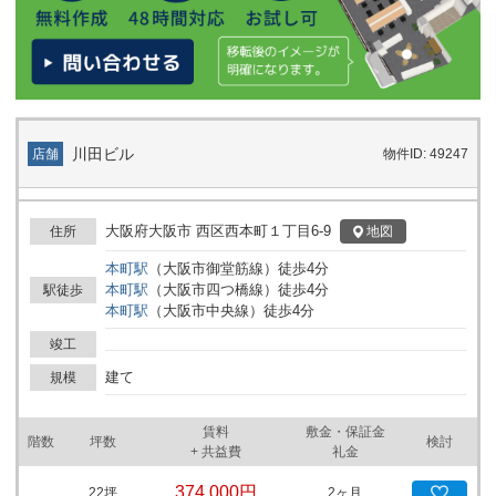
張を検討されている企業様にとって、大変有望な物件です。ぜひこ
の機会に、ビジネスの新たなステージへと飛躍する拠点としてご検
討ください。さらに詳細な情報や内覧をご希望の際は、お気軽にお
問い合わせください。
川田ビル
店舗
物件ID: 49247
大阪府大阪市 西区西本町１丁目6-9
地図
住所
本町
駅
（
大阪市御堂筋線
）
徒歩
4
分
本町
駅
（
大阪市四つ橋線
）
徒歩
4
分
駅徒歩
本町
駅
（
大阪市中央線
）
徒歩
4
分
竣工
建て
規模
賃料
敷金・保証金
階数
坪数
検討
+ 共益費
礼金
374,000円
22
坪
2ヶ月