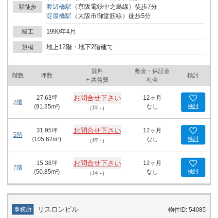
渡辺橋
駅
（
京阪電鉄中之島線
）
徒歩
7
分
駅徒歩
対応可能です。周辺には大型オフィスビルや各種飲食店が建ち並
淀屋橋
駅
（
大阪市御堂筋線
）
徒歩
5
分
び、都心の活気にあふれたエリアに位置しています。また、徒歩1
分でスターバックスコーヒー肥後橋南店と松屋肥後橋店が利用でき
1990年4月
竣工
るなど、ランチタイムの選択肢も充実しています。 セキュリティに
おいては、機械警備が導入されており、24時間の利用が可能です。
地上12階・地下2階建て
規模
これは、柔軟な働き方を模索している企業にとって大きな利点とな
るでしょう。また、4基のエレベーターが設置されており、ピーク
賃料
敷金・保証金
時でもスムーズな移動をサポートします。 駐車場は機械式で、最大
階数
坪数
検討
+ 共益費
礼金
38台の収容能力を持ち、車での通勤を考慮している方にも対応可能
です。周囲には銀行も位置しており、ビジネスにおける金融取引が
お問合せ下さい
27.63
坪
12ヶ月
スムーズに行えます。 大同生命南館は、大同生命大阪本社ビルと連
2階
(
91.35
m²)
なし
検討
（坪:-）
結しており、連携したビジネス展開を考える企業にも好適です。こ
れにより、大企業の顔を持ちながら中小企業の成長もサポート可能
なビジネスのハブとなっています。 この物件は、以下のようなビジ
お問合せ下さい
31.95
坪
12ヶ月
5階
ネスを考えている方々に特にお勧めです。第一に、大阪市内でのオ
(
105.62
m²)
なし
検討
（坪:-）
フィス移転を検討している企業。第二に、ビジネス拡大のために新
たな拠点を模索しているスタートアップ。第三に、店舗展開を計画
お問合せ下さい
15.38
坪
12ヶ月
しているビジネスオーナーです。周辺の豊かな商業環境は、企業活
7階
(
50.85
m²)
なし
検討
（坪:-）
動を支えるだけでなく、顧客へのアプローチを創造的に行う土壌を
提供します。 最寄りの淀屋橋駅の利用も可能で、継続する交通の便
の良さは企業の活動範囲をさらに広げます。西区江戸堀エリアの利
点を最大限に活かし、未来に向けた戦略を実現するために、大同生
リスロンビル
事務所
物件ID: 54085
命南館は理想的な拠点となります。顧客や取引先へのアクセスを考