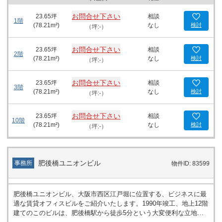
お問合せ下さい
23.65
坪
相談
1階
(
78.21
m²)
なし
検討
（坪:-）
お問合せ下さい
23.65
坪
相談
2階
(
78.21
m²)
なし
検討
（坪:-）
お問合せ下さい
23.65
坪
相談
3階
(
78.21
m²)
なし
検討
（坪:-）
お問合せ下さい
23.65
坪
相談
10階
(
78.21
m²)
なし
検討
（坪:-）
肥後橋ユニオンビル
事務所
物件ID: 83599
肥後橋ユニオンビル、大阪市西区江戸堀に位置する、ビジネスに最
適な賃貸オフィスビルをご紹介いたします。1990年竣工、地上12階
建てのこのビルは、肥後橋駅から徒歩5分という大変便利な立地条