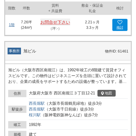
賃料
敷金・保証金
階数
坪数
検討
+ 共益費
礼金
お問合せ下さい
7.26
坪
2.21ヶ月
1階
(
24
m²)
3.3ヶ月
検討
（坪:-）
旭ビル
事務所
物件ID: 61461
旭ビル（大阪市西区南堀江）は、1992年竣工の8階建て賃貸オフィ
スビルです。この物件はビジネスニーズを念頭に置いて設計されて
おり、企業の成長をサポートするための設備が整っています。基準
階は約30坪の空間を提供し、様々なビジネス規模に対応可能です。
また、エレベーターは1基設置されており、ビル内の移動も容易で
大阪府大阪市 西区南堀江３丁目12-21
地図
住所
す。 所在地は大阪市西区南堀江に位置し、西長堀駅が最寄り駅とな
西長堀
駅
（
大阪市長堀鶴見緑地
）
徒歩
3
分
っています。さらに、汐見橋駅、桜川駅、西大橋駅も利用可能なた
西長堀
駅
（
大阪市千日前線
）
徒歩
3
分
駅徒歩
め、交通アクセスが非常に良好です。こうしたアクセスの良さは、
桜川
駅
（
阪神電鉄阪神なんば
）
徒歩
7
分
従業員や来訪者にとっても大きなメリットとなりえます。 周辺環境
もビジネスに適しており、オフィスビルと住宅が調和して建ち並
1992年
竣工
び、落ち着いた雰囲気の中で仕事に集中することができます。ま
た、近隣には高台橋公園をはじめとした複数の公園があり、リフレ
建て
規模