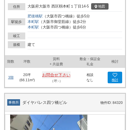
大阪府大阪市 西区靱本町１丁目14-5
地図
住所
肥後橋
駅
（
大阪市四つ橋線
）
徒歩
5
分
本町
駅
（
大阪市御堂筋線
）
徒歩
2
分
駅徒歩
本町
駅
（
大阪市四つ橋線
）
徒歩
6
分
竣工
建て
規模
賃料
敷金・保証金
階数
坪数
検討
+ 共益費
礼金
お問合せ下さい
20
坪
相談
3階
(
66.11
m²)
なし
検討
（坪:-）
ダイヤパレス四ツ橋ビル
事務所
物件ID: 84320