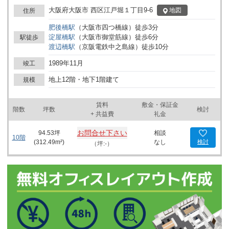
件を誇ります。四つ橋筋に面し、繁華街へのアクセスも容易なこの
物件は、ビジネスの発展に適した環境を提供します。 ビルのエント
大阪府大阪市 西区江戸堀１丁目9-6
地図
住所
ランスは、石造りであり高級感が漂う設計です。訪れた方々に優雅
肥後橋
駅
（
大阪市四つ橋線
）
徒歩
3
分
な第一印象を与えるこのエントランスは、石の質感がシックで洗練
淀屋橋
駅
（
大阪市御堂筋線
）
徒歩
6
分
駅徒歩
された雰囲気を醸し出しています。ビル内にはエレベーターが3基
渡辺橋
駅
（
京阪電鉄中之島線
）
徒歩
10
分
設置されており、フロア間の移動もスムーズです。各フロアの面積
は約175坪で、柔軟なレイアウトや分割区画のオプションもご用意
1989年11月
竣工
しておりますので、詳細はお問い合わせください。 さらに、敷地内
には機械式駐車場が備わっており、自動車利用者にも配慮した設備
地上12階・地下1階建て
規模
が整っています。また、ビル内には貸し会議室があり、大小様々な
会議やイベントの開催が可能です。こうした施設は、事業の多様な
賃料
敷金・保証金
ニーズに応えるとともに、大規模なビジネスミーティングやプレゼ
階数
坪数
検討
+ 共益費
礼金
ンテーションの場としても最適です。 周辺環境についても注目に値
します。ビルは大型商業施設やホテルが立ち並ぶエリアに位置して
お問合せ下さい
94.53
坪
相談
おり、ビジネスパートナーやクライアントとの会合に便利です。飲
10階
(
312.49
m²)
なし
検討
（坪:-）
食店舗も多数存在し、ビジネスランチやリフレッシュに最適な環境
が整っています。また、ビル近隣にはファミリーマート、キリン
堂、KOHYOなど、多様な店舗があり、日々の利便性も高いエリア
です。 交通アクセス面も申し分ありません。ビルは肥後橋駅の他、
渡辺橋駅や淀屋橋駅からも容易にアクセスでき、複数の路線を利用
することが可能です。これにより従業員やクライアントも来訪しや
すく、ネットワークの強化が期待できます。 このように、肥後橋ユ
ニオンビルは立地の良さ、大規模なフロア設計、高級感溢れるエン
トランス、そして豊富な周辺施設が揃っており、起業やオフィス拡