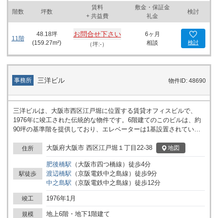
ビジネスを運営する上で重要なセキュリティも安心です。エントラ
賃料
敷金・保証金
ンスはビルの裏手にあり、控えめでプライバシーが保たれた設計で
階数
坪数
検討
+ 共益費
礼金
す。そのため、訪問客や従業員に対してしっかりとした印象を与え
ることができるでしょう。 交通機関へのアクセスも良好で、最寄り
お問合せ下さい
48.18
坪
6ヶ月
駅は四ツ橋駅で、さらに徒歩圏内には西大橋駅も利用可能です。こ
11階
(
159.27
m²)
相談
検討
（坪:-）
れらの公共交通機関へのアクセスは通勤を容易にし、ビジネスのア
ジリティを高めます。また、ビルの前にはローソンがあり、ちょっ
とした買い物にも便利です。さらに、徒歩1分の距離にはスギドラ
ッグ四ツ橋店があるため、日常的なものの調達に困ることはありま
三洋ビル
事務所
物件ID: 48690
せん。 四ツ橋大川ビルの賃貸オフィスは、現代的で便利な都市生活
と、ビジネスの効率性とを兼ね備えています。オフィスを移転する
際や新しいビジネスを始めるにあたって、多くのメリットを享受で
三洋ビルは、大阪市西区江戸堀に位置する賃貸オフィスビルで、
きるでしょう。この地域で新しいスタートを考えている企業にとっ
1976年に竣工された伝統的な物件です。6階建てのこのビルは、約
て、ぜひ一度検討いただきたい物件です。四ツ橋大川ビルは、その
90坪の基準階を提供しており、エレベーターは1基設置されていま
高い利便性と機能性で、働く人々にとって快適で刺激的なビジネス
す。オフィスの利用は24時間可能であるため、柔軟な働き方に対応
環境をご提供します。
しやすいのが特長です。 ビル内には、機械式立体駐車場が敷地内に
大阪府大阪市 西区江戸堀１丁目22-38
地図
住所
設置されており、車でのアクセスが便利です。主な設備としては、
肥後橋
駅
（
大阪市四つ橋線
）
徒歩
4
分
各階に男女別トイレと個別空調を完備しており、快適なオフィス環
渡辺橋
駅
（
京阪電鉄中之島線
）
徒歩
9
分
駅徒歩
境を提供します。また、セキュリティも機械警備によって確保され
中之島
駅
（
京阪電鉄中之島線
）
徒歩
12
分
ていますので、安全を重視される企業様にも最適です。 立地面で
は、地下鉄四つ橋線の「肥後橋駅」が最寄り駅で、徒歩圏内に渡辺
1976年1月
竣工
橋駅も利用可能です。交通アクセスの良さが魅力で、通勤の利便性
は申し分ありません。ビルの並びには結婚式場「アスタープレイ
地上6階・地下1階建て
規模