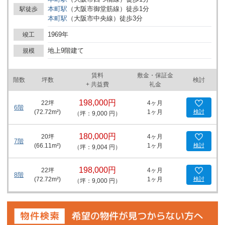
れています。ビジネスの安全性を確保し、安心して業務に専念でき
本町
駅
（
大阪市御堂筋線
）
徒歩
1
分
駅徒歩
る環境が整っている点は、オフィス移転を検討されている企業様に
本町
駅
（
大阪市中央線
）
徒歩
3
分
は大変魅力的なポイントです。 アクセス利便性も非常に高く、最寄
駅は本町駅です。徒歩圏内に様々な飲食店が豊富に立地しており、
1969年
竣工
ランチタイムやビジネスミーティングの場所としても最適です。ビ
ルの1階にはセブンイレブンが入居しており、急な買い出しやちょ
地上9階建て
規模
っとした休憩の際にも便利です。また、近くには靱公園があり、ビ
ジネスの合間にリフレッシュできる自然環境も備わっています。 オ
賃料
敷金・保証金
フィスビルの周辺は、本町通り沿いの車通りが多いエリアで、ビジ
階数
坪数
検討
+ 共益費
礼金
ネスの動線としては理想的です。ビル横には高速道路も通っている
ため、車での移動もしやすく、交通アクセスには優れています。さ
198,000円
22
坪
4ヶ月
らに、すぐ近くにはCAFE DI ESPRESSO 珈琲館やマクドナルドと
6階
(
72.72
m²)
1ヶ月
検討
（坪：9,000 円）
いったリフレッシュのためのスポットも充実しており、社員の福利
厚生にも寄与するでしょう。 本町KAZビルは、長年にわたるビジネ
ス経験を有する企業から、新規事業を開始する起業家に至るまで、
180,000円
20
坪
4ヶ月
7階
あらゆるビジネスステージにおいて柔軟に対応可能なオフィススペ
(
66.11
m²)
1ヶ月
検討
（坪：9,004 円）
ースを提供します。特に、大阪市の中心地という立地条件を活か
し、クライアントとの円滑なコミュニケーションや、新規顧客の開
198,000円
22
坪
4ヶ月
拓にも大いに役立つでしょう。 このビルのもう一つの魅力は、その
8階
(
72.72
m²)
1ヶ月
検討
（坪：9,000 円）
周囲の活気に満ちた雰囲気です。オフィス街としての賑やかさだけ
でなく、多くのオフィスが集う地域としてのコミュニティの一員と
なることで、新たなビジネスチャンスが生まれる可能性も秘めてい
ます。 本町KAZビルは、優れた立地、充実した設備、安心のセキュ
リティを備えたオフィスビルです。新たなビジネスの拠点として是