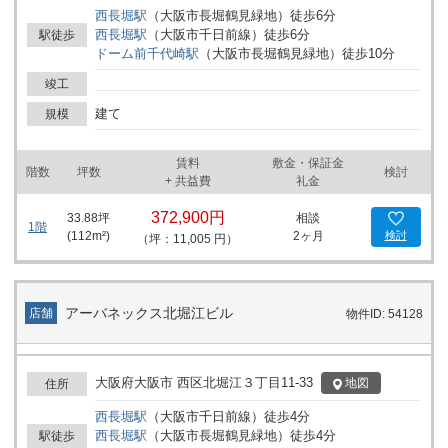
い。
西長堀
駅
（
大阪市長堀鶴見緑地
）
徒歩
6
分
西長堀
駅
（
大阪市千日前線
）
徒歩
6
分
駅徒歩
ドーム前千代崎
駅
（
大阪市長堀鶴見緑地
）
徒歩
10
分
竣工
建て
規模
賃料
敷金・保証金
階数
坪数
検討
+ 共益費
礼金
372,900円
33.88
坪
相談
1階
(
112
m²)
2ヶ月
検討
（坪：11,005 円）
アーバネックス北堀江ビル
店舗
物件ID: 54128
大阪府大阪市 西区北堀江３丁目11-33
地図
住所
西長堀
駅
（
大阪市千日前線
）
徒歩
4
分
西長堀
駅
（
大阪市長堀鶴見緑地
）
徒歩
4
分
駅徒歩