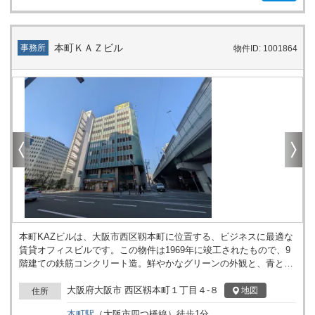
本町ＫＡＺビル
事務所
物件ID: 1001864
本町KAZビルは、大阪市西区靱本町に位置する、ビジネスに最適な
賃貸オフィスビルです。この物件は1969年に竣工されたもので、9
階建ての鉄筋コンクリート造。鮮やかなグリーンの外観と、青と白
を基調にした爽やかなエントランスホールが特徴です。基準階は約
70坪の広さがあり、多様なビジネスニーズに対応できます。 本ビ
大阪府大阪市 西区靱本町１丁目４-８
地図
住所
ルはセキュリティ面でも充実しており、機械警備システムが導入さ
本町
駅
（
大阪市四つ橋線
）
徒歩
1
分