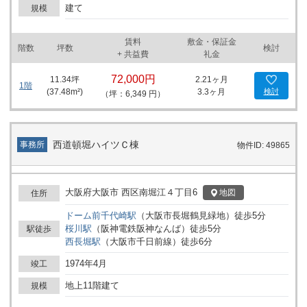
建て
規模
賃料
敷金・保証金
階数
坪数
検討
+ 共益費
礼金
72,000円
11.34
坪
2.21ヶ月
1階
(
37.48
m²)
3.3ヶ月
検討
（坪：6,349 円）
西道頓堀ハイツＣ棟
事務所
物件ID: 49865
大阪府大阪市 西区南堀江４丁目6
地図
住所
ドーム前千代崎
駅
（
大阪市長堀鶴見緑地
）
徒歩
5
分
桜川
駅
（
阪神電鉄阪神なんば
）
徒歩
5
分
駅徒歩
西長堀
駅
（
大阪市千日前線
）
徒歩
6
分
1974年4月
竣工
地上11階建て
規模