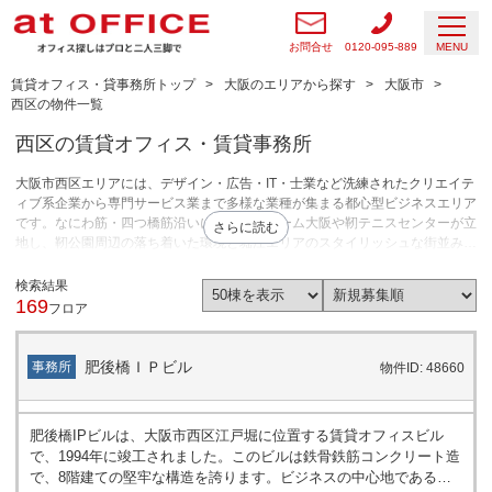
お問合せ
0120-095-889
MENU
賃貸オフィス・貸事務所トップ
大阪のエリアから探す
大阪市
西区の物件一覧
西区の賃貸オフィス・賃貸事務所
大阪市西区エリアには、デザイン・広告・IT・士業など洗練されたクリエイテ
ィブ系企業から専門サービス業まで多様な業種が集まる都心型ビジネスエリア
です。なにわ筋・四つ橋筋沿いには京セラドーム大阪や靭テニスセンターが立
さらに読む
地し、靭公園周辺の落ち着いた環境と堀江エリアのスタイリッシュな街並みが
共存しています。アーバネックス西本町ビルが竣工し、九条1丁目プロジェク
トは2026年竣工を目標として公表されています。靭公園周辺では20〜100坪
検索結果
のコンサルティング・士業・クリエイティブ系の賃貸オフィス物件需要が高
169
フロア
く、堀江・四ツ橋エリアではアパレルショップ・カフェ・美容室の20〜40坪
の1階路面店需要が安定しています。梅田・北区・中央区からの移転やコスト
抑制を目的とした分室需要も根強く見られます。大阪市西区エリアは、採用力
肥後橋ＩＰビル
事務所
物件ID: 48660
やブランド発信力を重視しながらコストを抑えたい企業のオフィス・店舗拠点
として選ばれています。内装工事費を抑えてスピーディーに入居できるセット
アップ物件も複数揃っており、IT・クリエイティブ系スタートアップにも対応
肥後橋IPビルは、大阪市西区江戸堀に位置する賃貸オフィスビル
しています。
で、1994年に竣工されました。このビルは鉄骨鉄筋コンクリート造
で、8階建ての堅牢な構造を誇ります。ビジネスの中心地であるこ