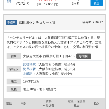
1階
(
72.72
m²)
3ヶ月
検討
（坪：17,000 円）
京町堀センチュリービル
事務所
物件ID: 210717
「センチュリービル」は、大阪市西区京町堀1丁目に位置する、現
代的なデザインと機能性を兼ね備えた賃貸オフィスビルです。立地
は、アクセスの良い四ツ橋筋沿い東側にあり、交通の利便性に優れ
ています。基準階は約240坪の広々とした貸室面積を有し、多様な
企業サイズに対応可能な柔軟性を持っております。また、耐震補強
大阪府大阪市 西区京町堀１丁目4-16
地図
住所
工事を行い、エントランスやエレベーター等の公共部分も最新の仕
肥後橋
駅
（
大阪市四つ橋線
）
徒歩
4
分
様にリニューアルされています。これらの特徴から、センチュリー
淀屋橋
駅
（
大阪市御堂筋線
）
徒歩
6
分
駅徒歩
ビルは肥後橋エリアの代表的なランドマーク物件として、多くの企
本町
駅
（
大阪市四つ橋線
）
徒歩
6
分
業から高い評価を受けています。 センチュリービルの内部設備は、
快適なオフィス環境を実現するために細部までこだわり抜かれてい
1973年12月
竣工
ます。セキュリティシステムは最先端のものを採用し、24時間体制
でのセキュリティサービスが整っており、入居者の安心と安全を確
地上10階・地下1階建て
規模
保しています。また、高速インターネット環境も完備されており、
業務の効率化を支援します。エレベーターは複数基設置されてお
賃料
敷金・保証金
り、混雑時でもスムーズな移動が可能です。加えて、快適な室内環
階数
坪数
検討
+ 共益費
礼金
境を保つための最新の空調システムが整備されており、四季を通じ