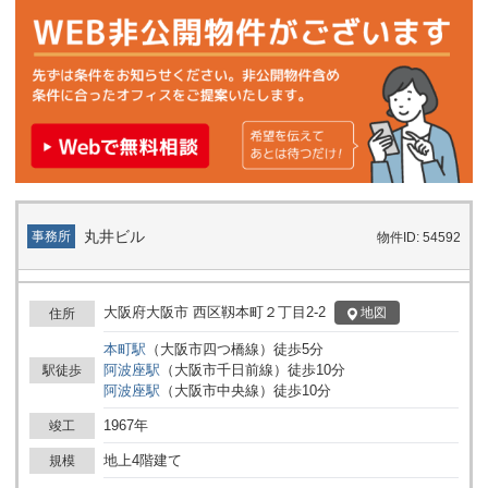
非ご検討ください。お問い合わせいただければ、詳細なご案内や現
地の見学等も随時承っております。
丸井ビル
事務所
物件ID: 54592
大阪府大阪市 西区靱本町２丁目2-2
地図
住所
本町
駅
（
大阪市四つ橋線
）
徒歩
5
分
阿波座
駅
（
大阪市千日前線
）
徒歩
10
分
駅徒歩
阿波座
駅
（
大阪市中央線
）
徒歩
10
分
1967年
竣工
地上4階建て
規模