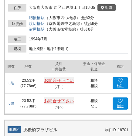
のエリアにおいて、肥後橋IPビルはビジネスを始める、あるいは移
転を考えている企業に最適な選択肢です。 このビルの大きな特徴
大阪府大阪市 西区江戸堀１丁目18-35
地図
住所
は、140坪の広さを誇る基準階です。フロアプランは家具の配置に
肥後橋
駅
（
大阪市四つ橋線
）
徒歩
3
分
柔軟性を与え、企業のニーズに応じた様々なレイアウトが可能で
渡辺橋
駅
（
京阪電鉄中之島線
）
徒歩
8
分
駅徒歩
す。上階には大きな窓が配置されており、自然光を多く取り入れる
淀屋橋
駅
（
大阪市御堂筋線
）
徒歩
8
分
ことができるため、明るく開放感のあるオフィス環境を提供しま
す。また、ビル内には24時間利用可能な設備が整っているため、柔
1994年7月
竣工
軟な働き方を可能にします。 ビル内には2基のエレベーターが設置
されており、テナントや訪問者の往来もスムーズです。また、敷地
地上8階・地下1階建て
規模
内には機械式駐車場を併設しているため、自家用車での通勤にも便
利です。これにより、ビジネスの機動性が大幅に向上します。 周辺
賃料
敷金・保証金
環境もビジネスにとって魅力的です。肥後橋IPビルは、アクセスの
階数
坪数
検討
+ 共益費
礼金
良さが一つの魅力で、最寄りの肥後橋駅から徒歩圏内の立地です。
また、渡辺橋駅や大江橋駅も徒歩圏内にあるため、交通の利便性は
お問合せ下さい
23.53
坪
相談
抜群です。このエリアはコンビニやドラッグストアが近くにあり、
3階
(
77.78
m²)
相談
検討
（坪:-）
日常のちょっとした買い物や急な用事にも対応できます。 さらに、
ビル周辺は土佐堀通りから少し入った静かな環境に位置しており、
ビジネスに集中できる落ち着いた雰囲気があります。近くには土佐
お問合せ下さい
23.53
坪
相談
5階
堀川が流れており、リラックスしたランチタイムや休憩時間を過ご
(
77.78
m²)
なし
検討
（坪:-）
すのにも最適なロケーションです。 肥後橋IPビルは、その立地、設
備、そして環境の良さから、新たなビジネスのスタートや、事業用
オフィスの移転を検討する企業には非常に魅力的な物件となってい
ます。是非、この機会に肥後橋IPビルの活用をご検討ください。
肥後橋プラザビル
事務所
物件ID: 18701