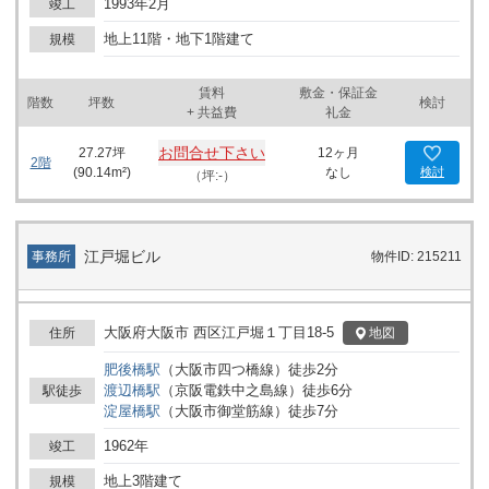
1993年2月
竣工
利便性が高いこのビルは、男女別トイレや給湯室を執務スペース外
に設け、プライバシーと利便性を両立しています。エレベーターは
地上11階・地下1階建て
規模
2基あり、ピーク時間帯でもスムーズな移動が可能です。また、敷
地内には立体駐車場が併設されており、車での通勤やビジネスパー
賃料
敷金・保証金
トナーの訪問に便利です。 周辺環境も充実しており、ビルの隣には
階数
坪数
検討
+ 共益費
礼金
郵便局が位置し、日々の業務に関連する手続きを迅速に行うことが
できます。ビルの前面は交通量の多い四ツ橋筋に面しており、ビジ
お問合せ下さい
27.27
坪
12ヶ月
ネスの活性化に貢献します。さらに、周辺には多数のオフィスビル
2階
(
90.14
m²)
なし
検討
（坪:-）
が立ち並び、ネットワーキングの機会を存分に活かせる環境が整っ
ています。飲食店も多いため、ビジネスランチやアフターワークに
利用可能な選択肢が豊富です。 この肥後橋ルーセントビルは、新た
なビジネスを開始する方やオフィスの移転を検討中の企業にとっ
江戸堀ビル
事務所
物件ID: 215211
て、理想的なロケーションと充実した設備を提供しています。ビジ
ネスの成長に寄与する多くの要素を兼ね備えたこのビルで、新たな
スタートを切ってみてはいかがでしょうか。充実した周辺環境と施
設を最大限に活用し、貴社のビジネスがより一層発展することを期
大阪府大阪市 西区江戸堀１丁目18-5
地図
住所
待しています。
肥後橋
駅
（
大阪市四つ橋線
）
徒歩
2
分
渡辺橋
駅
（
京阪電鉄中之島線
）
徒歩
6
分
駅徒歩
淀屋橋
駅
（
大阪市御堂筋線
）
徒歩
7
分
1962年
竣工
地上3階建て
規模