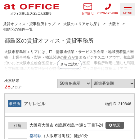
お問合せ
0120-095-889
MENU
賃貸オフィス・貸事務所トップ
大阪のエリアから探す
大阪市
都島区の物件一覧
都島区の賃貸オフィス・賃貸事務所
大阪市都島区エリアには、IT・情報通信業・サービス系企業・地域密着型の医
療・士業事務所・製造・物流関連の拠点が集まるビジネスエリアです。都島通
沿いには大阪市立総合医療センターが立地し、医療・事務所利用に適した環境
さらに読む
と京橋駅周辺の商業利便性が特徴です。賃貸オフィス物件は京橋エリアで
20〜50坪規模から100坪超まで幅広く、住宅街エリアでは小規模オフィスや
飲食店舗の需要も根強いです。都心へのアクセスを確保しながらコストと利便
検索結果
性のバランスが取りやすい賃料水準です。大阪市都島区エリアは、採用や営業
28
フロア
拠点を重視するIT・サービス企業や、コストを抑えた分室・サテライトオフィ
ス、地域密着型の医療・士業事務所、飲食店舗を展開したい企業に選ばれてい
ます。
アザレビル
事務所
物件ID: 219846
大阪府大阪市 都島区都島本通１丁目7-24
地図
住所
都島
駅
（
大阪市谷町線
）
徒歩
1
分