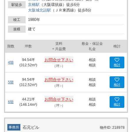
京橋
駅
（
大阪環状線
）
徒歩
6
分
駅徒歩
大阪城北詰
駅
（
ＪＲ東西線
）
徒歩
8
分
1980年
竣工
建て
規模
賃料
敷金・保証金
階数
坪数
検討
+ 共益費
礼金
お問合せ下さい
94.54
坪
相談
4階
(
312.52
m²)
相談
検討
（坪:-）
お問合せ下さい
94.54
坪
相談
5階
(
312.52
m²)
相談
検討
（坪:-）
お問合せ下さい
44.21
坪
相談
6階
(
146.14
m²)
相談
検討
（坪:-）
石元ビル
事務所
物件ID: 218978