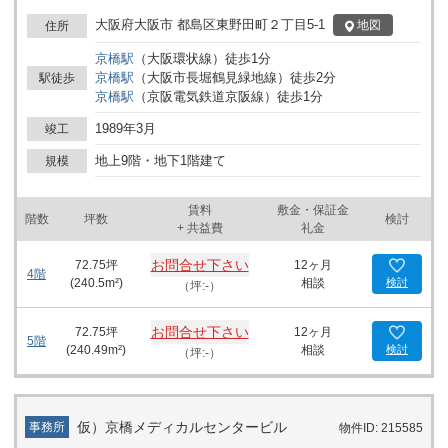
大阪府大阪市 都島区東野田町２丁目5-1
地図
住所
京橋
駅
（
大阪環状線
）
徒歩
1
分
京橋
駅
（
大阪市長堀鶴見緑地線
）
徒歩
2
分
駅徒歩
京橋
駅
（
京阪電気鉄道京阪線
）
徒歩
1
分
1989年3月
竣工
地上9階・地下1階建て
規模
賃料
敷金・保証金
階数
坪数
検討
+ 共益費
礼金
お問合せ下さい
72.75
坪
12ヶ月
4階
(
240.5
m²)
相談
検討
（坪:-）
お問合せ下さい
72.75
坪
12ヶ月
5階
(
240.49
m²)
相談
検討
（坪:-）
仮）京橋メディカルセンタービル
事務所
物件ID: 215585