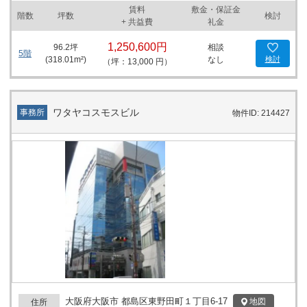
賃料
敷金・保証金
ソン京橋北口店が並びにあるため、日常のお買い物にも便利です。
階数
坪数
検討
+ 共益費
礼金
加えて、郵便局や公園も近隣にあり、ビジネスニーズを満たす環境
が整っています。 駐車場は機械式で最大22台を収容可能であるた
1,250,600円
96.2
坪
相談
め、社用車を有する企業にも適した条件を提供します。セキュリテ
5階
(
318.01
m²)
なし
検討
（坪：13,000 円）
ィ面では、機械警備による24時間体制が整備されており、安心して
オフィススペースを利用することができます。これらの特長によ
り、サンビル京橋はオフィス移転を検討されている企業様、新たに
ビジネスを展開される方々にとって大変魅力的な選択肢となるでし
ワタヤコスモスビル
事務所
物件ID: 214427
ょう。 賃貸オフィスビルとしての機能性の高さと、アクセスや周辺
環境の良さが、企業活動の効率を高め、ビジネスの成功を強力にバ
ックアップします。ぜひこの機会にサンビル京橋でのオフィス環境
をご検討ください。ビジネス拠点としての高いポテンシャルを感じ
ていただけることでしょう。
大阪府大阪市 都島区東野田町１丁目6-17
地図
住所