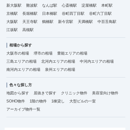
新大阪駅
難波駅
なんば駅
心斎橋駅
淀屋橋駅
本町駅
京橋駅
長堀橋駅
日本橋駅
谷町四丁目駅
谷町六丁目駅
大阪駅
天王寺駅
鶴橋駅
新今宮駅
天満橋駅
中百舌鳥駅
江坂駅
高槻駅
相場から探す
大阪市の相場
堺市の相場
豊能エリアの相場
三島エリアの相場
北河内エリアの相場
中河内エリアの相場
南河内エリアの相場
泉州エリアの相場
色々な探し方
地図から探す
居抜きで探す
クリニック物件
美容室向け物件
SOHO物件
1階の物件
1棟貸し
大型ビルの一室
アーカイブ物件一覧