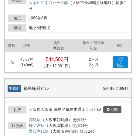
大阪ビジネスパーク
駅
（
大阪市長堀鶴見緑地線
）
徒歩
4
分
1989年8月
竣工
地上5階建て
規模
賃料
敷金・保証金
階数
坪数
検討
+ 共益費
礼金
544,500円
45.07
坪
2ヶ月
3階
(
149
m²)
2ヶ月
検討
（坪：12,081 円）
都島楠風ビル
事務所
物件ID: 219547
大阪府大阪市 都島区都島本通１丁目7-19
地図
住所
都島
駅
（
大阪市谷町線
）
徒歩
1
分
桜ノ宮
駅
（
大阪環状線
）
徒歩
11
分
駅徒歩
野江内代
駅
（
大阪市谷町線
）
徒歩
14
分