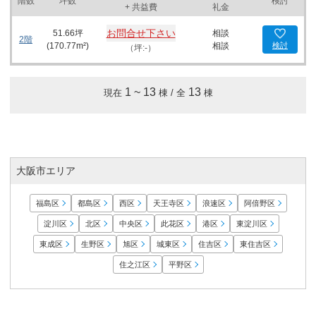
階数
坪数
検討
+ 共益費
礼金
お問合せ下さい
51.66
坪
相談
2階
(
170.77
m²)
相談
検討
（坪:-）
1
~
13
13
現在
棟 / 全
棟
大阪市エリア
福島区
都島区
西区
天王寺区
浪速区
阿倍野区
淀川区
北区
中央区
此花区
港区
東淀川区
東成区
生野区
旭区
城東区
住吉区
東住吉区
住之江区
平野区