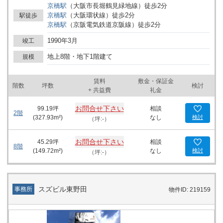
京橋
駅
（
大阪市長堀鶴見緑地線
）
徒歩
2
分
人々に開放感を与え、来客型のオフィスとしての利便性を高めてい
京橋
駅
（
大阪環状線
）
徒歩
2
分
駅徒歩
ます。セキュリティ面でも安心で、有人警備による厳重なセキュリ
京橋
駅
（
京阪電気鉄道京阪線
）
徒歩
2
分
ティが構築されています。エレベーターは2基設置されており、オ
フィスへのスムーズなアクセスを可能にしています。 オフィスフロ
1990年3月
竣工
アは、個別空調、男女別トイレ、光ケーブルなど、ビジネスの効率
を最大限に引き出す設備が整っています。ビル内には機械式の駐車
地上8階・地下1階建て
規模
場も併設されており、車での通勤にも便利です。1階には京橋K2ビ
ル内郵便局もあり、ビジネスにおける郵便の取り扱いに便利です。
賃料
敷金・保証金
ロケーションは、最寄り駅である京橋駅から徒歩圏内にあり、大阪
階数
坪数
検討
+ 共益費
礼金
市内や周辺地域へのアクセスに非常に優れています。さらに、ビル
周辺にはコンビニエンスストア、ドラッグストア、飲食店が多数あ
お問合せ下さい
99.19
坪
相談
り、日常生活の利便性も高いです。また、近隣には複数のメガバン
2階
(
327.93
m²)
なし
検討
（坪:-）
ク支店があり、金融面での利便性も申し分ありません。 ビルは国道
1号沿いに位置しており、高い視認性を誇ります。このため、来客
を多く迎えるビジネスや、新しく事務所を開設したい方に最適な環
お問合せ下さい
45.29
坪
相談
8階
境です。周辺の商業施設や飲食店、そして大都市へのアクセスの良
(
149.72
m²)
なし
検討
（坪:-）
さは、このビルをオフィスとして選ぶ大きなメリットとなります。
全体として、K2ビルディングは快適でプロフェッショナルなビジネ
ス環境を提供し、成功を志向する企業にとって理想的な賃貸オフィ
ススペースです。この機会にぜひご検討ください。
スズビル東野田
事務所
物件ID: 219159