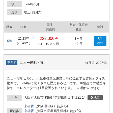
1974年5月
竣工
地上8階建て
規模
賃料
敷金・保証金
階数
坪数
検討
+ 共益費
礼金
222,300円
22.23
坪
3ヶ月
5階
(
73.48
m²)
2ヶ月
検討
（坪：10,000 円）
ニュー若杉ビル
事務所
物件ID: 210743
ニュー若杉ビルは、大阪市都島区東野田町に位置する賃貸オフィス
物件で、1974年に竣工された歴史あるビルです。10階建ての構造を
持ち、エレベーターは1基設置されています。この物件の大きな特
徴の一つは、安心の有人警備体制にあります。カードキーによる24
時間利用が可能で、セキュリティ対策がしっかり施されているた
大阪府大阪市 都島区東野田町１丁目21-14
地図
住所
め、ビジネスパーソンにとって安全で快適な環境を提供します。 ニ
京橋
駅
（
大阪環状線
）
徒歩
1
分
ュー若杉ビルは、基準階が約78坪の広々としたオフィススペースを
京橋
駅
（
大阪市長堀鶴見緑地
）
徒歩
2
分
駅徒歩
提供しており、募集時期やフロアによっては分割区画の対応も可能