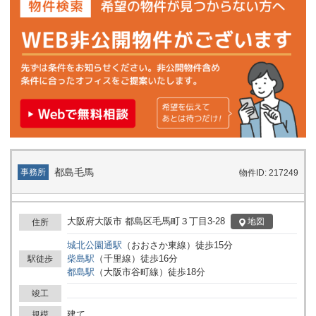
都島毛馬
事務所
物件ID: 217249
大阪府大阪市 都島区毛馬町３丁目3-28
地図
住所
城北公園通
駅
（
おおさか東線
）
徒歩
15
分
柴島
駅
（
千里線
）
徒歩
16
分
駅徒歩
都島
駅
（
大阪市谷町線
）
徒歩
18
分
竣工
建て
規模