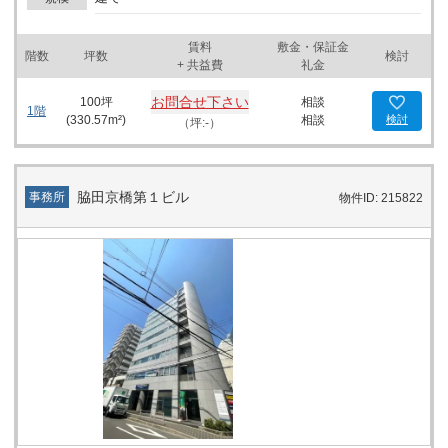
賃料
敷金・保証金
階数
坪数
検討
+ 共益費
礼金
お問合せ下さい
100
坪
相談
1階
(
330.57
m²)
相談
検討
（坪:-）
脇田京橋第１ビル
事務所
物件ID: 215822