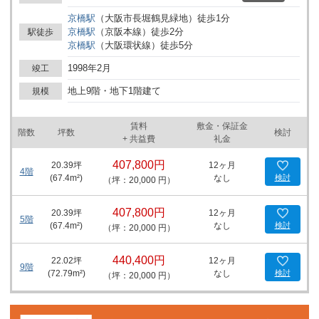
京橋
駅
（
大阪市長堀鶴見緑地
）
徒歩
1
分
京橋
駅
（
京阪本線
）
徒歩
2
分
駅徒歩
京橋
駅
（
大阪環状線
）
徒歩
5
分
1998年2月
竣工
地上9階・地下1階建て
規模
賃料
敷金・保証金
階数
坪数
検討
+ 共益費
礼金
407,800円
20.39
坪
12ヶ月
4階
(
67.4
m²)
なし
検討
（坪：20,000 円）
407,800円
20.39
坪
12ヶ月
5階
(
67.4
m²)
なし
検討
（坪：20,000 円）
440,400円
22.02
坪
12ヶ月
9階
(
72.79
m²)
なし
検討
（坪：20,000 円）