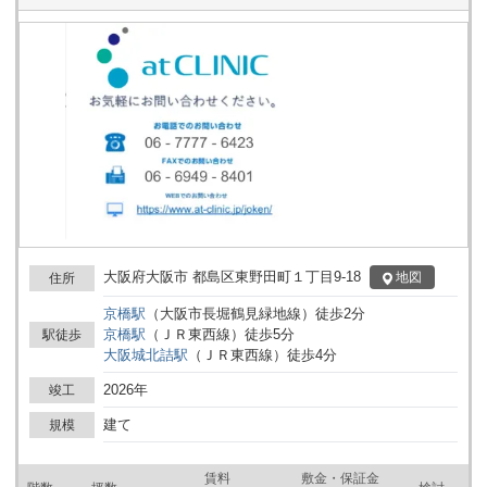
大阪府大阪市 都島区東野田町１丁目9-18
地図
住所
京橋
駅
（
大阪市長堀鶴見緑地線
）
徒歩
2
分
京橋
駅
（
ＪＲ東西線
）
徒歩
5
分
駅徒歩
大阪城北詰
駅
（
ＪＲ東西線
）
徒歩
4
分
2026年
竣工
建て
規模
賃料
敷金・保証金