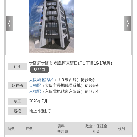
大阪府大阪市 都島区東野田町１丁目19-1(地番)
住所
地図
大阪城北詰
駅
（
ＪＲ東西線
）
徒歩
6
分
京橋
駅
（
大阪市長堀鶴見緑地
）
徒歩
6
分
駅徒歩
京橋
駅
（
京阪電気鉄道京阪線
）
徒歩
7
分
2026年7月
竣工
地上7階建て
規模
賃料
敷金・保証金
階数
坪数
検討
+ 共益費
礼金