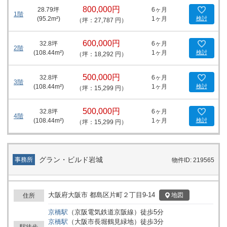
800,000円
28.79
坪
6ヶ月
1階
(
95.2
m²)
1ヶ月
検討
（坪：27,787 円）
600,000円
32.8
坪
6ヶ月
2階
(
108.44
m²)
1ヶ月
検討
（坪：18,292 円）
500,000円
32.8
坪
6ヶ月
3階
(
108.44
m²)
1ヶ月
検討
（坪：15,299 円）
500,000円
32.8
坪
6ヶ月
4階
(
108.44
m²)
1ヶ月
検討
（坪：15,299 円）
グラン・ビルド岩城
事務所
物件ID: 219565
大阪府大阪市 都島区片町２丁目9-14
地図
住所
京橋
駅
（
京阪電気鉄道京阪線
）
徒歩
5
分
京橋
駅
（
大阪市長堀鶴見緑地
）
徒歩
3
分
駅徒歩