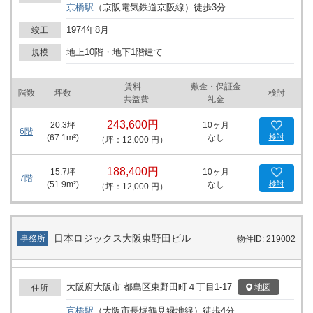
京橋
駅
（
京阪電気鉄道京阪線
）
徒歩
3
分
です。この点は、事業規模に応じた柔軟なレイアウトを必要とする
企業にとって大きな魅力となるでしょう。また、同ビルは国道1号
1974年8月
竣工
に面しており、交通アクセスも非常に便利です。最寄り駅である京
橋駅からは徒歩圏内で、大阪城北詰駅や大阪ビジネスパーク駅へも
地上10階・地下1階建て
規模
容易にアクセス可能です。これにより、ビジネスの拠点として非常
に優れた立地条件を提供します。 周辺環境もビジネスに適した充実
賃料
敷金・保証金
度を誇ります。ビルの近辺には多くの飲食店があり、ランチタイム
階数
坪数
検討
+ 共益費
礼金
や仕事終わりのディナーに事欠きません。徒歩圏内には、心身をリ
フレッシュできる京橋公園があり、忙しい業務の合間にリラックス
243,600円
20.3
坪
10ヶ月
する時間も確保できます。また、周辺にはやよい軒 京橋店や大阪王
6階
(
67.1
m²)
なし
検討
（坪：12,000 円）
将 京橋店、ローソン 都島東野田店といった利便性の高い店舗も揃
っており、ビジネスだけでなく日常の買い物や食事にも便利な環境
です。 ニュー若杉ビルは、その優れた立地と利便性、そして信頼の
188,400円
15.7
坪
10ヶ月
7階
置けるセキュリティシステムにより、新規ビジネスのスタートアッ
(
51.9
m²)
なし
検討
（坪：12,000 円）
プや事業の移転を考えている企業にとって最適な選択肢となりま
す。周辺エリアは大阪の中心部へのアクセスもしやすく、多くのビ
ジネスチャンスを広げる可能性を秘めています。すでに立地の良さ
を活用し、多くの企業が活気に満ちた運営を行っています。是非、
日本ロジックス大阪東野田ビル
事務所
物件ID: 219002
詳細についてはお問い合わせいただき、具体的なタイミングや条件
をご確認ください。このビジネスの中心地で、あなたのビジネスに
新たなる一歩を踏み出してみてはいかがでしょうか。
大阪府大阪市 都島区東野田町４丁目1-17
地図
住所
京橋
駅
（
大阪市長堀鶴見緑地線
）
徒歩
4
分