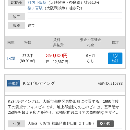
河内小阪
駅
（
近鉄難波・奈良線
）
徒歩
10
分
駅徒歩
桜ノ宮
駅
（
大阪環状線
）
徒歩
7
分
竣工
建て
規模
賃料
敷金・保証金
階数
坪数
検討
+ 共益費
礼金
350,000円
27.2
坪
6ヶ月
1-2階
(
89.91
m²)
なし
検討
（坪：12,867 円）
Ｋ２ビルディング
事務所
物件ID: 210783
K2ビルディングは、大阪市都島区東野田町に位置する、1990年竣
工の賃貸オフィスビルです。地上8階建てのこのビルは、基準階が
250坪を超える広さを誇り、京橋駅周辺エリアの象徴的なデザイナ
ーズオフィスです。ビルの外観は特徴的なガラス張りで、モダンか
つプロフェッショナルな印象を与えます。 エントランスホールは吹
大阪府大阪市 都島区東野田町２丁目9-7
地図
住所
き抜けの設計で、天井が高く広々とした空間です。これは訪れる