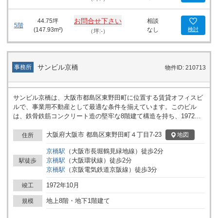
お問合せ下さい
44.75
坪
相談
5階
(
147.93
m²)
なし
検討
（坪:-）
サンビル京橋
事務所
物件ID: 210713
サンビル京橋は、大阪市都島区東野田町に位置する賃貸オフィスビ
ルで、事業用不動産として最適な条件を揃えています。このビル
は、鉄骨鉄筋コンクリート造の堅牢な8階建て構造を持ち、1972年
に竣工しました。2008年には共用部のリニューアルおよび耐震改修
工事を実施しており、現代的な設備と安心の構造が整っています。
大阪府大阪市 都島区東野田町４丁目7-23
地図
住所
ビジネスを支えるインフラとして、エレベーターが2基設置されて
京橋
駅
（
大阪市長堀鶴見緑地線
）
徒歩
2
分
おり、多層階での移動もスムーズです。 所在地は京橋駅から徒歩圏
京橋
駅
（
大阪環状線
）
徒歩
2
分
駅徒歩
内という非常に優れたアクセスを誇り、ビジネスにおける交通の利
京橋
駅
（
京阪電気鉄道京阪線
）
徒歩
3
分
便性が大きな魅力です。さらに、大阪城北詰駅も利用可能な範囲に
あり、社員や取引先の多様な移動ニーズにも対応可能です。国道1
1972年10月
竣工
号沿いに位置するため、車でのアクセスも良好です。 周辺には数多
くの飲食店が並び、食事や休憩の場にも困ることはありません。徒
地上8階・地下1階建て
規模
歩2分の距離にはやよい軒京橋店や、大阪王将京橋店があり、ラン
チタイムの選択肢も豊富です。また、コンビニエンスストアのロー