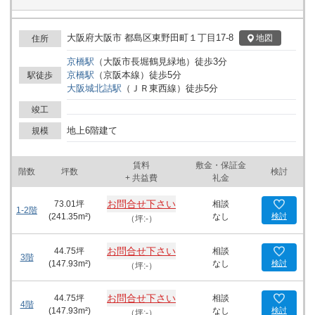
大阪府大阪市 都島区東野田町１丁目17-8
地図
住所
京橋
駅
（
大阪市長堀鶴見緑地
）
徒歩
3
分
京橋
駅
（
京阪本線
）
徒歩
5
分
駅徒歩
大阪城北詰
駅
（
ＪＲ東西線
）
徒歩
5
分
竣工
地上6階建て
規模
賃料
敷金・保証金
階数
坪数
検討
+ 共益費
礼金
お問合せ下さい
73.01
坪
相談
1-2階
(
241.35
m²)
なし
検討
（坪:-）
お問合せ下さい
44.75
坪
相談
3階
(
147.93
m²)
なし
検討
（坪:-）
お問合せ下さい
44.75
坪
相談
4階
(
147.93
m²)
なし
検討
（坪:-）