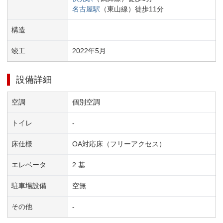
名古屋
駅
（
東山線
）
徒歩
11
分
構造
竣工
2022
年
5
月
設備詳細
空調
個別空調
トイレ
-
床仕様
OA対応床（フリーアクセス）
エレベータ
2 基
駐車場設備
空無
その他
-