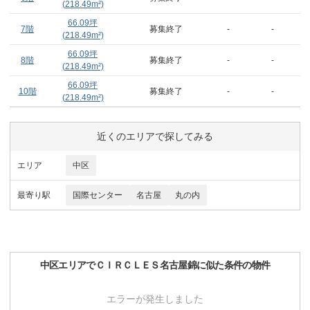
(
218.49
m²)
66.09
坪
7階
募集終了
-
-
(
218.49
m²)
66.09
坪
8階
募集終了
-
-
(
218.49
m²)
66.09
坪
10階
募集終了
-
-
(
218.49
m²)
近くのエリアで探してみる
エリア
中区
最寄り駅
国際センター
名古屋
丸の内
中区
エリアで
ＣＩＲＣＬＥＳ名古屋錦
に似た条件の物件
エラーが発生しました