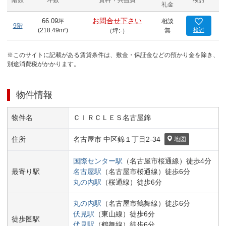
階数
坪数
賃料 + 共益費
検討
礼金
お問合せ下さい
66.09
坪
相談
9階
(
218.49
m²)
無
検討
（坪:-）
※このサイトに記載がある賃貸条件は、敷金・保証金などの預かり金を除き、
別途消費税がかかります。
物件情報
物件名
ＣＩＲＣＬＥＳ名古屋錦
住所
名古屋市 中区
錦１丁目
2-34
地図
国際センター
駅
（
名古屋市桜通線
）
徒歩
4
分
最寄り駅
名古屋
駅
（
名古屋市桜通線
）
徒歩
6
分
丸の内
駅
（
桜通線
）
徒歩
6
分
丸の内
駅
（
名古屋市鶴舞線
）
徒歩
6
分
伏見
駅
（
東山線
）
徒歩
6
分
徒歩圏駅
伏見
駅
（
鶴舞線
）
徒歩
6
分