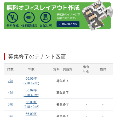
募集終了のテナント区画
敷金
階数
坪数
賃料 + 共益費
検討
礼金
66.09
坪
2階
募集終了
-
-
(
218.49
m²)
66.09
坪
4階
募集終了
-
-
(
218.49
m²)
66.09
坪
5階
募集終了
-
-
(
218.49
m²)
66.09
坪
6階
募集終了
-
-