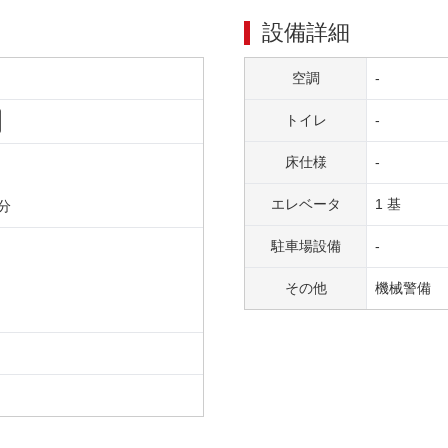
設備詳細
空調
-
トイレ
-
床仕様
-
エレベータ
1 基
分
駐車場設備
-
その他
機械警備