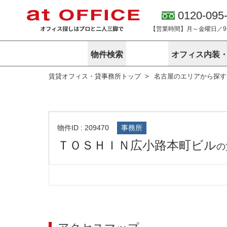
0120-095
【営業時間】月～金曜日／9:0
物件検索
オフィス内装
賃貸オフィス・貸事務所トップ
名古屋のエリアから探す
東京
神奈川
アットオフィ
サービス内容
会社概要
エリアから探す
エリアから探
オーナー様向
ご契約者様イ
オフィス内装・移転サービス
路線から探す
路線から探す
企業情報
オーナー様へ
オフィス移転
こだわりから探す
こだわりから
オフィス探しノウハウ
物件ID : 209470
事務所
賃料相場を参考に探す
賃料相場を参
ＴＯＳＨＩＮ広小路本町ビル
オフィス紹
の
地図から探す
地図から探す
無料ダウンロ
居抜き物件特集
神奈川のクリ
アットオフィス関連サイト
居抜きで入居・退去
シェア・レンタルオフィス
アットクリニック
アットレジデンス
バーチャルオフィス
東京のクリニックを探す