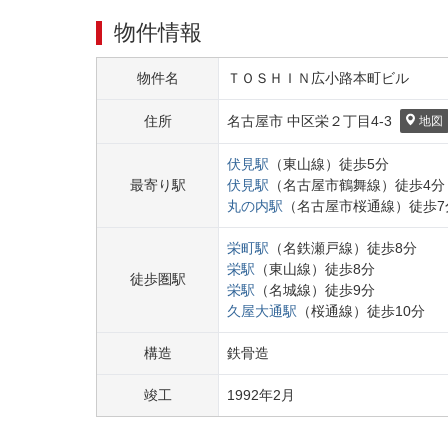
物件情報
物件名
ＴＯＳＨＩＮ広小路本町ビル
住所
名古屋市 中区
栄２丁目
4-3
地図
伏見
駅
（
東山線
）
徒歩
5
分
最寄り駅
伏見
駅
（
名古屋市鶴舞線
）
徒歩
4
分
丸の内
駅
（
名古屋市桜通線
）
徒歩
7
栄町
駅
（
名鉄瀬戸線
）
徒歩
8
分
栄
駅
（
東山線
）
徒歩
8
分
徒歩圏駅
栄
駅
（
名城線
）
徒歩
9
分
久屋大通
駅
（
桜通線
）
徒歩
10
分
構造
鉄骨造
竣工
1992
年
2
月