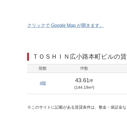
クリックで Google Map が開きます。
ＴＯＳＨＩＮ広小路本町ビル
の賃
階数
坪数
43.61
坪
4階
(
144.19
m²)
※このサイトに記載がある賃貸条件は、敷金・保証金な