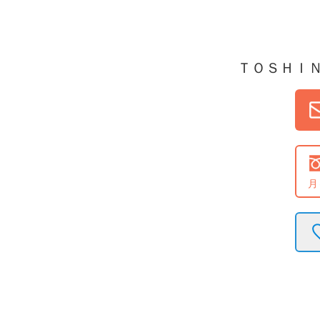
ＴＯＳＨＩ
月