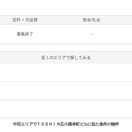
賃料 + 共益費
敷金/礼金
募集終了
-
近くのエリアで探してみる
中区
エリアで
ＴＯＳＨＩＮ広小路本町ビル
に似た条件の物件