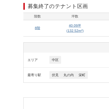
募集終了のテナント区画
階数
坪数
40.09
坪
8階
(
132.52
m²)
エリア
中区
最寄り駅
伏見
丸の内
栄町