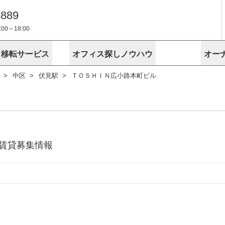
-889
0～18:00
・移転サービス
オフィス探しノウハウ
オー
中区
伏見駅
ＴＯＳＨＩＮ広小路本町ビル
物件掲載依頼
埼玉
千葉
スが選ばれる理由
空室
安心への取
に
無料オフィスレイアウト作成
スタッフ紹介
内装に関する
プライバシー
お困りの
成約賃料を予測
す
エリアから探す
エリアから
けサービス
オーナー様
ンタビュー
オフィスお
リノベーション
路線から探す
路線から探
空室対策に居抜きをすすめる理
 用語集
オフィス移
探す
こだわりから探す
こだわりか
考に探す
賃料相場を参考に探す
賃料相場を
ビル売却でビジネス拡大
ビル管理
に
東京本社
神奈川支店 横浜営業所
大阪支店 梅田営業所
介
賃貸募集情報
お困りの
地図から探す
原状回復
地図から探
オーナー様
オフィス移転に関するお役立ちコンテンツ
ード
ニックを探す
埼玉のクリニックを探す
千葉のクリ
ビルアド
ベンチャー.jp