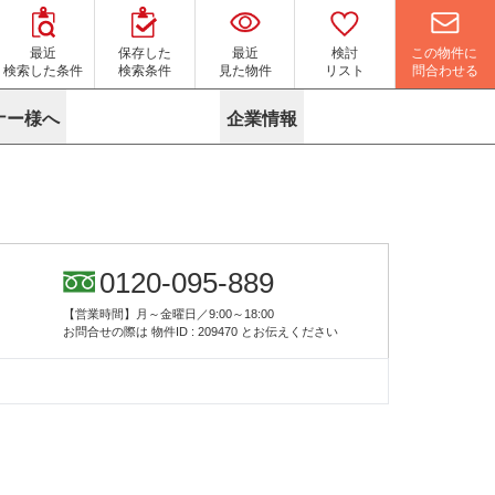
この物件に
最近
保存した
最近
検討
問合わせる
検索した条件
検索条件
見た物件
リスト
ナー様へ
企業情報
マイソク作成サービス
名古屋
り組み
よくある質問
ポリシー
内装に関するお問合せフォーム
ニュース
リーシングマネジメント
探す
エリアから探す
役立ちコラム
サブリース
す
路線から探す
由
転に関するよくある質問
ら探す
こだわりから探す
0120-095-889
参考に探す
賃料相場を参考に探す
賃料保証サービス
【営業時間】月～金曜日／9:00～18:00
す
蛍光灯の廃止に備えてLED化へ
地図から探す
お問合せの際は
物件ID : 209470
とお伝えください
ニックを探す
名古屋のクリニックを探す
ベンチャー・フォーラム