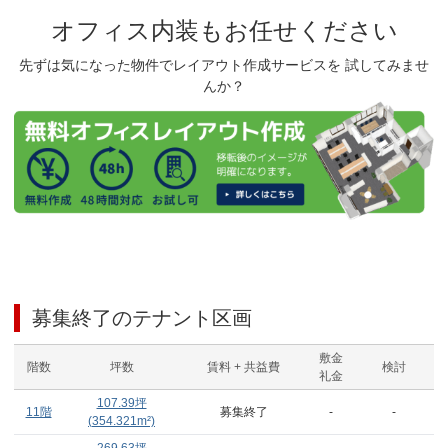
オフィス内装もお任せください
先ずは気になった物件でレイアウト作成サービスを 試してみませ
んか？
募集終了のテナント区画
敷金
階数
坪数
賃料 + 共益費
検討
礼金
107.39
坪
11階
募集終了
-
-
(
354.321
m²)