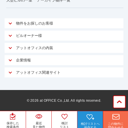
大型ビルの一室
アーカイブ物件一覧
物件をお探しのお客様
アットオフィスが選ばれる理由
ビルオーナー様
安心への取り組み
オーナー様向けサービス
アットオフィスの内装
ご契約者様インタビュー
物件掲載依頼
サービス内容
オフィスお役立ちコラム
企業情報
マイソク作成
無料オフィスレイアウト作成
オフィス移転 用語集
会社概要
物件情報から成約賃料を予測
アットオフィス関連サイト
内装に関するよくある質問
オフィス移転スケジュール
スタッフ紹介
リーシングマネジメント
アットクリニック
内装に関するお問い合わせフォーム
オフィス移転に関するよくある質問
プライバシーポリシー
リノベーション
アットレジデンス
オフィス移転ガイド無料ダウンロード
サイトマップ
サブリース
ビルアド
©
2026
at OFFICE Co.,Ltd. All rights reserved.
居抜きで入居・退去
ニュース
空室対策に居抜きをすすめる理由
ベンチャー.jp
WEBフォームからお問い合わせ
ビルを売却してビジネス拡大
ベンチャー・フォーラム
保存した
最近
検討
検討リストへ
この物件に
賃料保証サービス
運営会社
検索条件
見た物件
リスト
保存する
問合わせる