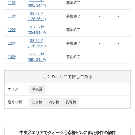
269.63
坪
11階
募集終了
-
-
(
891.34
m²)
38.79
坪
11階
募集終了
-
-
(
128.26
m²)
107.37
坪
12階
募集終了
-
-
(
354.94
m²)
38.79
坪
12階
募集終了
-
-
(
128.26
m²)
269.63
坪
13階
募集終了
-
-
(
891.34
m²)
近くのエリアで探してみる
エリア
中央区
最寄り駅
心斎橋
四ツ橋
長堀橋
中央区
エリアで
クオーツ心斎橋ビル
に似た条件の物件