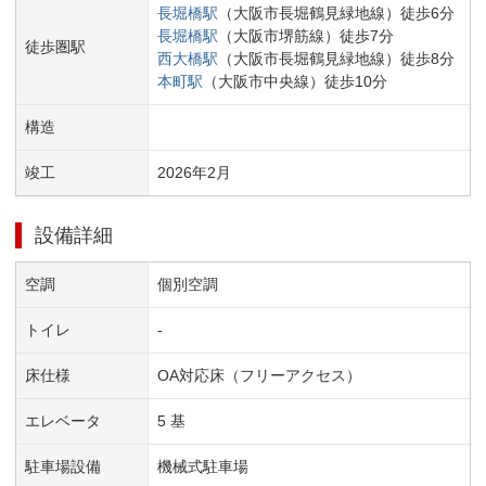
長堀橋
駅
（
大阪市長堀鶴見緑地線
）
徒歩
6
分
長堀橋
駅
（
大阪市堺筋線
）
徒歩
7
分
徒歩圏駅
西大橋
駅
（
大阪市長堀鶴見緑地線
）
徒歩
8
分
本町
駅
（
大阪市中央線
）
徒歩
10
分
構造
竣工
2026
年
2
月
設備詳細
空調
個別空調
トイレ
-
床仕様
OA対応床（フリーアクセス）
エレベータ
5 基
駐車場設備
機械式駐車場