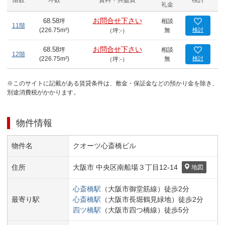
階数
坪数
賃料 + 共益費
検討
礼金
お問合せ下さい
68.58
坪
相談
11階
(
226.75
m²)
無
検討
（坪:-）
お問合せ下さい
68.58
坪
相談
12階
(
226.75
m²)
無
検討
（坪:-）
※このサイトに記載がある賃貸条件は、敷金・保証金などの預かり金を除き、
別途消費税がかかります。
物件情報
物件名
クオーツ心斎橋ビル
住所
大阪市 中央区
南船場３丁目
12-14
地図
心斎橋
駅
（
大阪市御堂筋線
）
徒歩
2
分
最寄り駅
心斎橋
駅
（
大阪市長堀鶴見緑地
）
徒歩
2
分
四ツ橋
駅
（
大阪市四つ橋線
）
徒歩
5
分